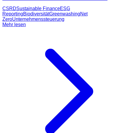
CSRD
Sustainable Finance
ESG
Reporting
Biodiversität
Greenwashing
Net
Zero
Unternehmenssteuerung
Mehr lesen