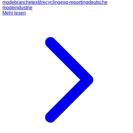
modebranche
textilrecycling
esg-reporting
deutsche
modeindustrie
Mehr lesen