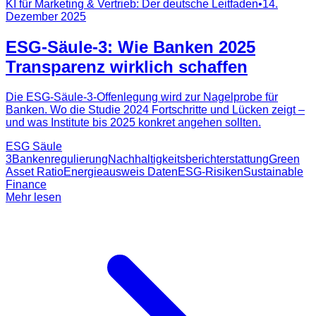
KI für Marketing & Vertrieb: Der deutsche Leitfaden
•
14.
Dezember 2025
ESG-Säule‑3: Wie Banken 2025
Transparenz wirklich schaffen
Die ESG-Säule‑3-Offenlegung wird zur Nagelprobe für
Banken. Wo die Studie 2024 Fortschritte und Lücken zeigt –
und was Institute bis 2025 konkret angehen sollten.
ESG Säule
3
Bankenregulierung
Nachhaltigkeitsberichterstattung
Green
Asset Ratio
Energieausweis Daten
ESG-Risiken
Sustainable
Finance
Mehr lesen