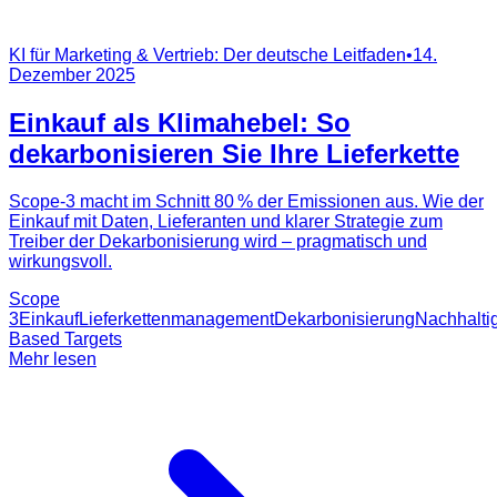
KI für Marketing & Vertrieb: Der deutsche Leitfaden
•
14.
Dezember 2025
Einkauf als Klimahebel: So
dekarbonisieren Sie Ihre Lieferkette
Scope‑3 macht im Schnitt 80 % der Emissionen aus. Wie der
Einkauf mit Daten, Lieferanten und klarer Strategie zum
Treiber der Dekarbonisierung wird – pragmatisch und
wirkungsvoll.
Scope
3
Einkauf
Lieferkettenmanagement
Dekarbonisierung
Nachhaltig
Based Targets
Mehr lesen