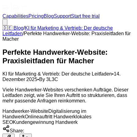
Capabilities
Pricing
Blog
Support
Start free trial
🇩🇪
Blog
/
KI für Marketing & Vertrieb: Der deutsche
Leitfaden
/
Perfekte Handwerker-Website: Praxisleitfaden für
Macher
Perfekte Handwerker-Website:
Praxisleitfaden für Macher
KI für Marketing & Vertrieb: Der deutsche Leitfaden
•
14.
Dezember 2025
•
By
3L3C
Viele Handwerker-Websites verschenken Aufträge. Dieser
Leitfaden zeigt, wie Sie Ihren Auftritt so strukturieren, dass
mehr passende Anfragen reinkommen.
Handwerker-Website
Digitalisierung im
Handwerk
Onlineauftritt Handwerk
lokales
SEO
Kundengewinnung Handwerk
Share: