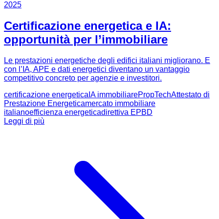
2025
Certificazione energetica e IA:
opportunità per l’immobiliare
Le prestazioni energetiche degli edifici italiani migliorano. E
con l’IA, APE e dati energetici diventano un vantaggio
competitivo concreto per agenzie e investitori.
certificazione energetica
IA immobiliare
PropTech
Attestato di
Prestazione Energetica
mercato immobiliare
italiano
efficienza energetica
direttiva EPBD
Leggi di più