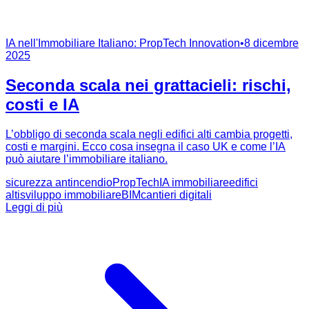
IA nell'Immobiliare Italiano: PropTech Innovation
•
8 dicembre
2025
Seconda scala nei grattacieli: rischi,
costi e IA
L’obbligo di seconda scala negli edifici alti cambia progetti,
costi e margini. Ecco cosa insegna il caso UK e come l’IA
può aiutare l’immobiliare italiano.
sicurezza antincendio
PropTech
IA immobiliare
edifici
alti
sviluppo immobiliare
BIM
cantieri digitali
Leggi di più