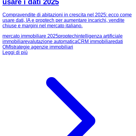
usare i dati 2025
Compravendite di abitazioni in crescita nel 2025: ecco come
usare dati, IA e proptech per aumentare incarichi, vendite
chiuse e margini nel mercato italiano.
mercato immobiliare 2025
proptech
intelligenza artificiale
immobiliare
valutazione automatica
CRM immobiliare
dati
OMI
strategie agenzie immobiliari
Leggi di più