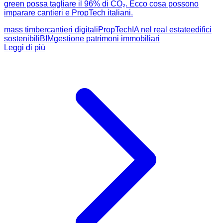
green possa tagliare il 96% di CO₂. Ecco cosa possono
imparare cantieri e PropTech italiani.
mass timber
cantieri digitali
PropTech
IA nel real estate
edifici
sostenibili
BIM
gestione patrimoni immobiliari
Leggi di più