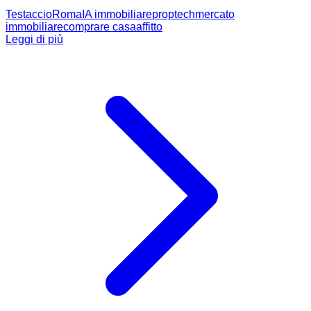
Testaccio
Roma
IA immobiliare
proptech
mercato
immobiliare
comprare casa
affitto
Leggi di più