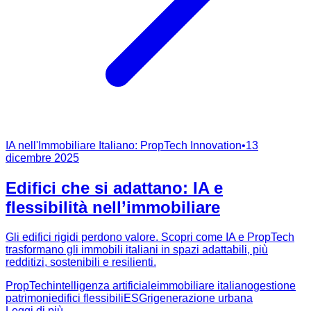
IA nell'Immobiliare Italiano: PropTech Innovation
•
13
dicembre 2025
Edifici che si adattano: IA e
flessibilità nell’immobiliare
Gli edifici rigidi perdono valore. Scopri come IA e PropTech
trasformano gli immobili italiani in spazi adattabili, più
redditizi, sostenibili e resilienti.
PropTech
intelligenza artificiale
immobiliare italiano
gestione
patrimoni
edifici flessibili
ESG
rigenerazione urbana
Leggi di più