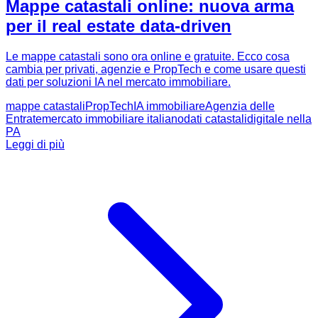
Mappe catastali online: nuova arma
per il real estate data-driven
Le mappe catastali sono ora online e gratuite. Ecco cosa
cambia per privati, agenzie e PropTech e come usare questi
dati per soluzioni IA nel mercato immobiliare.
mappe catastali
PropTech
IA immobiliare
Agenzia delle
Entrate
mercato immobiliare italiano
dati catastali
digitale nella
PA
Leggi di più