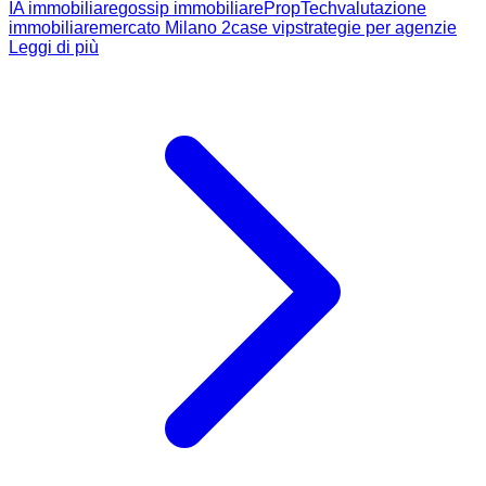
IA immobiliare
gossip immobiliare
PropTech
valutazione
immobiliare
mercato Milano 2
case vip
strategie per agenzie
Leggi di più