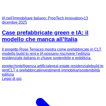
IA nell'Immobiliare Italiano: PropTech Innovation
•
13
dicembre 2025
Case prefabbricate green e IA: il
modello che manca all’Italia
Il progetto Rose Terraces mostra come prefabbricato in CLT,
modello build to rent e IA possano riscrivere l’edilizia
residenziale italiana in chiave sostenibile e redditizia.
proptech
intelligenza artificiale
real estate residenziale
build to
rent
CLT e prefabbricati
investimenti immobiliari
sostenibilità
edilizia
Leggi di più