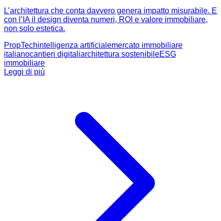
L’architettura che conta davvero genera impatto misurabile. E
con l’IA il design diventa numeri, ROI e valore immobiliare,
non solo estetica.
PropTech
intelligenza artificiale
mercato immobiliare
italiano
cantieri digitali
architettura sostenibile
ESG
immobiliare
Leggi di più