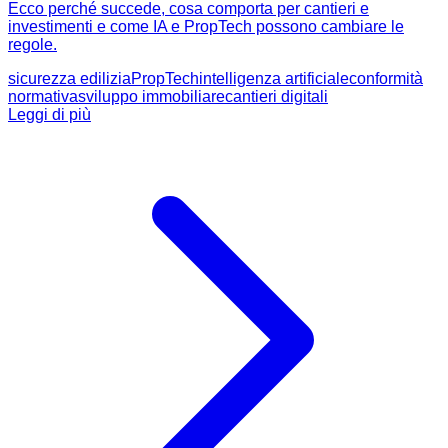
Ecco perché succede, cosa comporta per cantieri e
investimenti e come IA e PropTech possono cambiare le
regole.
sicurezza edilizia
PropTech
intelligenza artificiale
conformità
normativa
sviluppo immobiliare
cantieri digitali
Leggi di più