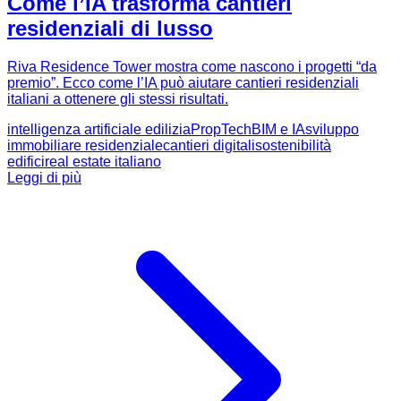
Come l’IA trasforma cantieri
residenziali di lusso
Riva Residence Tower mostra come nascono i progetti “da
premio”. Ecco come l’IA può aiutare cantieri residenziali
italiani a ottenere gli stessi risultati.
intelligenza artificiale edilizia
PropTech
BIM e IA
sviluppo
immobiliare residenziale
cantieri digitali
sostenibilità
edifici
real estate italiano
Leggi di più