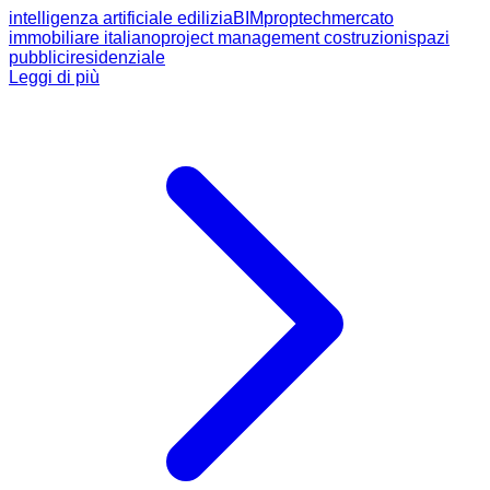
intelligenza artificiale edilizia
BIM
proptech
mercato
immobiliare italiano
project management costruzioni
spazi
pubblici
residenziale
Leggi di più