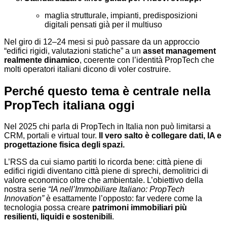
maglia strutturale, impianti, predisposizioni
digitali pensati già per il multiuso
Nel giro di 12–24 mesi si può passare da un approccio
“edifici rigidi, valutazioni statiche” a un
asset management
realmente dinamico
, coerente con l’identità PropTech che
molti operatori italiani dicono di voler costruire.
Perché questo tema è centrale nella
PropTech italiana oggi
Nel 2025 chi parla di PropTech in Italia non può limitarsi a
CRM, portali e virtual tour.
Il vero salto è collegare dati, IA e
progettazione fisica degli spazi.
L’RSS da cui siamo partiti lo ricorda bene: città piene di
edifici rigidi diventano città piene di sprechi, demolitrici di
valore economico oltre che ambientale. L’obiettivo della
nostra serie
“IA nell’Immobiliare Italiano: PropTech
Innovation”
è esattamente l’opposto: far vedere come la
tecnologia possa creare
patrimoni immobiliari più
resilienti, liquidi e sostenibili
.