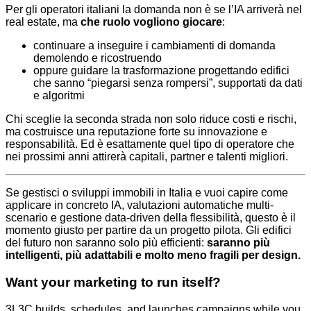
Per gli operatori italiani la domanda non è se l’IA arriverà nel
real estate, ma
che ruolo vogliono giocare
:
continuare a inseguire i cambiamenti di domanda
demolendo e ricostruendo
oppure guidare la trasformazione progettando edifici
che sanno “piegarsi senza rompersi”, supportati da dati
e algoritmi
Chi sceglie la seconda strada non solo riduce costi e rischi,
ma costruisce una reputazione forte su innovazione e
responsabilità. Ed è esattamente quel tipo di operatore che
nei prossimi anni attirerà capitali, partner e talenti migliori.
Se gestisci o sviluppi immobili in Italia e vuoi capire come
applicare in concreto IA, valutazioni automatiche multi-
scenario e gestione data-driven della flessibilità, questo è il
momento giusto per partire da un progetto pilota. Gli edifici
del futuro non saranno solo più efficienti:
saranno più
intelligenti, più adattabili e molto meno fragili per design.
Want your marketing to run itself?
3L3C builds, schedules, and launches campaigns while you