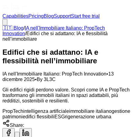
Capabilities
Pricing
Blog
Support
Start free trial
🇮🇹
Blog
/
IA nell'Immobiliare Italiano: PropTech
Innovation
/
Edifici che si adattano: IA e flessibilità
nell’immobiliare
Edifici che si adattano: IA e
flessibilità nell’immobiliare
IA nell'Immobiliare Italiano: PropTech Innovation
•
13
dicembre 2025
•
By
3L3C
Gli edifici rigidi perdono valore. Scopri come IA e PropTech
trasformano gli immobili italiani in spazi adattabili, più
redditizi, sostenibili e resilienti.
PropTech
intelligenza artificiale
immobiliare italiano
gestione
patrimoni
edifici flessibili
ESG
rigenerazione urbana
Share: