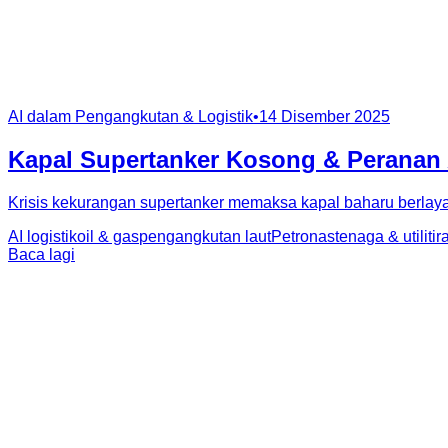
AI dalam Pengangkutan & Logistik
•
14 Disember 2025
Kapal Supertanker Kosong & Peranan 
Krisis kekurangan supertanker memaksa kapal baharu berlayar
AI logistik
oil & gas
pengangkutan laut
Petronas
tenaga & utiliti
r
Baca lagi