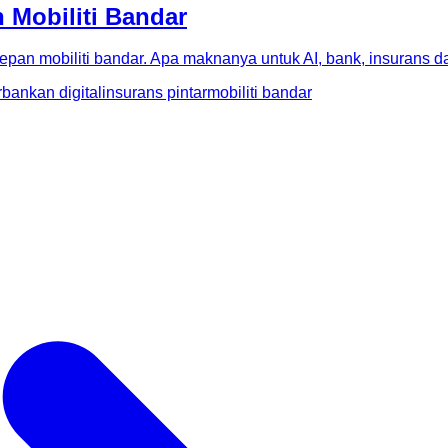
 Mobiliti Bandar
an mobiliti bandar. Apa maknanya untuk AI, bank, insurans da
rbankan digital
insurans pintar
mobiliti bandar