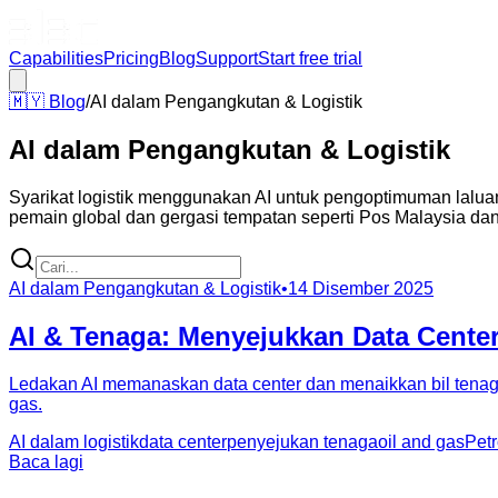
Capabilities
Pricing
Blog
Support
Start free trial
🇲🇾
Blog
/
AI dalam Pengangkutan & Logistik
AI dalam Pengangkutan & Logistik
Syarikat logistik menggunakan AI untuk pengoptimuman laluan
pemain global dan gergasi tempatan seperti Pos Malaysia da
AI dalam Pengangkutan & Logistik
•
14 Disember 2025
AI & Tenaga: Menyejukkan Data Cente
Ledakan AI memanaskan data center dan menaikkan bil tenaga.
gas.
AI dalam logistik
data center
penyejukan tenaga
oil and gas
Pet
Baca lagi