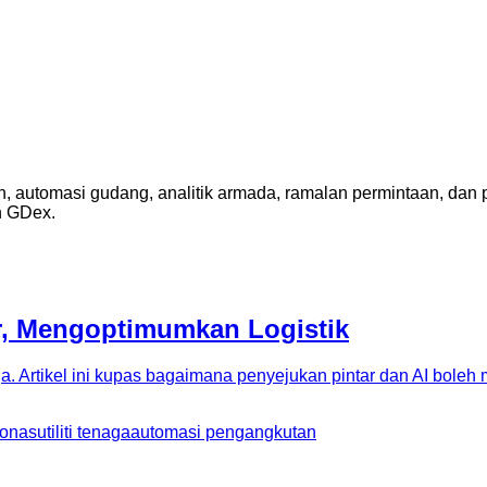
, automasi gudang, analitik armada, ramalan permintaan, dan p
n GDex.
r, Mengoptimumkan Logistik
 Artikel ini kupas bagaimana penyejukan pintar dan AI boleh m
ronas
utiliti tenaga
automasi pengangkutan