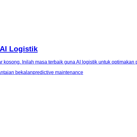
AI Logistik
 kosong. Inilah masa terbaik guna AI logistik untuk optimakan
antaian bekalan
predictive maintenance