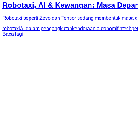
Robotaxi, AI & Kewangan: Masa Depan
Robotaxi seperti Zevo dan Tensor sedang membentuk masa dep
robotaxi
AI dalam pengangkutan
kenderaan autonomi
fintech
pe
Baca lagi