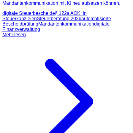
Mandantenkommunikation mit KI neu aufsetzen können.
digitale Steuerbescheide
§ 122a AO
KI in
Steuerkanzleien
Steuerberatung 2026
automatisierte
Bescheidprüfung
Mandantenkommunikation
digitale
Finanzverwaltung
Mehr lesen