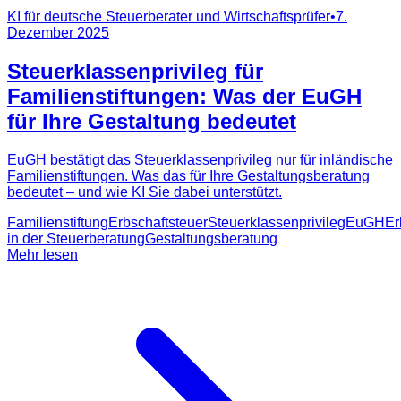
KI für deutsche Steuerberater und Wirtschaftsprüfer
•
7.
Dezember 2025
Steuerklassenprivileg für
Familienstiftungen: Was der EuGH
für Ihre Gestaltung bedeutet
EuGH bestätigt das Steuerklassenprivileg nur für inländische
Familienstiftungen. Was das für Ihre Gestaltungsberatung
bedeutet – und wie KI Sie dabei unterstützt.
Familienstiftung
Erbschaftsteuer
Steuerklassenprivileg
EuGH
Er
in der Steuerberatung
Gestaltungsberatung
Mehr lesen