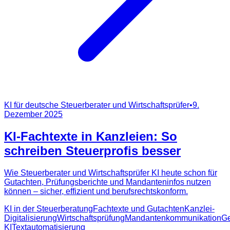
KI für deutsche Steuerberater und Wirtschaftsprüfer
•
9.
Dezember 2025
KI-Fachtexte in Kanzleien: So
schreiben Steuerprofis besser
Wie Steuerberater und Wirtschaftsprüfer KI heute schon für
Gutachten, Prüfungsberichte und Mandanteninfos nutzen
können – sicher, effizient und berufsrechtskonform.
KI in der Steuerberatung
Fachtexte und Gutachten
Kanzlei-
Digitalisierung
Wirtschaftsprüfung
Mandantenkommunikation
Ge
KI
Textautomatisierung