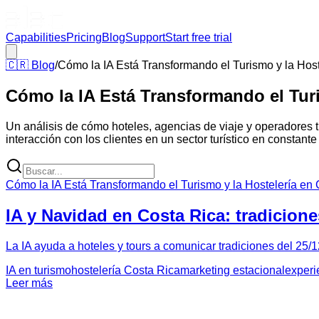
Capabilities
Pricing
Blog
Support
Start free trial
🇨🇷
Blog
/
Cómo la IA Está Transformando el Turismo y la Hos
Cómo la IA Está Transformando el Turi
Un análisis de cómo hoteles, agencias de viaje y operadores tu
interacción con los clientes en un sector turístico en constante
Cómo la IA Está Transformando el Turismo y la Hostelería en
IA y Navidad en Costa Rica: tradicion
La IA ayuda a hoteles y tours a comunicar tradiciones del 25/1
IA en turismo
hostelería Costa Rica
marketing estacional
experi
Leer más