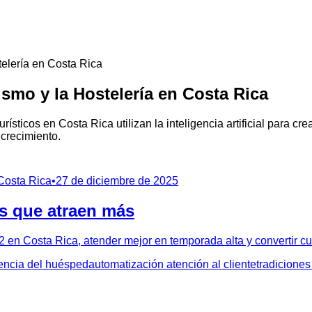
telería en Costa Rica
smo y la Hostelería en Costa Rica
rísticos en Costa Rica utilizan la inteligencia artificial para 
 crecimiento.
 Costa Rica
•
27 de diciembre de 2025
es que atraen más
2 en Costa Rica, atender mejor en temporada alta y convertir cu
encia del huésped
automatización atención al cliente
tradiciones