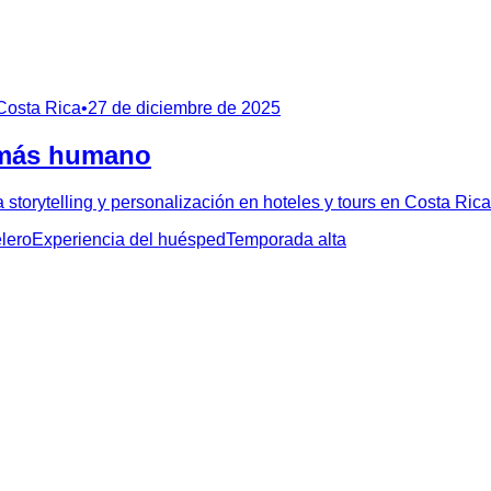
 Costa Rica
•
27 de diciembre de 2025
o más humano
 storytelling y personalización en hoteles y tours en Costa Ric
lero
Experiencia del huésped
Temporada alta