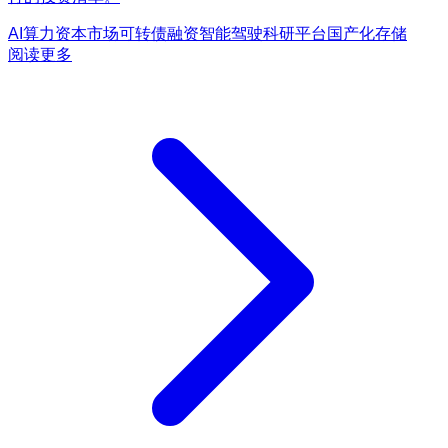
AI算力
资本市场
可转债融资
智能驾驶
科研平台
国产化存储
阅读更多