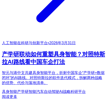
人工智能在科研与创新平台
•
2026年3月31日
产学研联动如何重塑具身智能？对照特斯
拉AI路线看中国车企打法
智元与港中文共建具身智能平台，折射中国车企“产学研+数据
闭环”的AI路线。对照特斯拉的软件迭代模式，拆解两种战略
的优势、代价与落地清单。
具身智能
产学研
智能汽车
自动驾驶
AI战略
科研平台
阅读更多