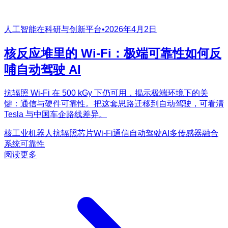
人工智能在科研与创新平台
•
2026年4月2日
核反应堆里的 Wi‑Fi：极端可靠性如何反
哺自动驾驶 AI
抗辐照 Wi‑Fi 在 500 kGy 下仍可用，揭示极端环境下的关
键：通信与硬件可靠性。把这套思路迁移到自动驾驶，可看清
Tesla 与中国车企路线差异。
核工业机器人
抗辐照芯片
Wi‑Fi通信
自动驾驶AI
多传感器融合
系统可靠性
阅读更多