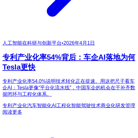
人工智能在科研与创新平台
•
2026年4月1日
专利产业化率54%背后：车企AI落地为何
Tesla更快
专利产业化率54.0%说明技术转化正在提速。用这把尺子看车
企AI：Tesla更像“平台化流水线”，中国车企的机会在于补齐数
据闭环与工程化体系。
专利产业化
汽车智能化
AI工程化
智能驾驶
技术商业化
研发管理
阅读更多