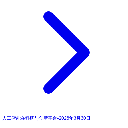
人工智能在科研与创新平台
•
2026年3月30日