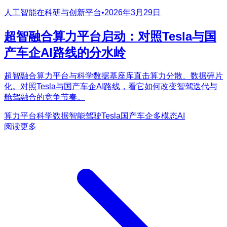
人工智能在科研与创新平台
•
2026年3月29日
超智融合算力平台启动：对照Tesla与国
产车企AI路线的分水岭
超智融合算力平台与科学数据基座库直击算力分散、数据碎片
化。对照Tesla与国产车企AI路线，看它如何改变智驾迭代与
舱驾融合的竞争节奏。
算力平台
科学数据
智能驾驶
Tesla
国产车企
多模态AI
阅读更多