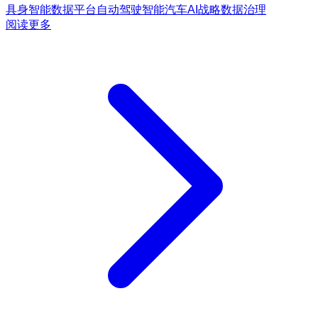
具身智能
数据平台
自动驾驶
智能汽车
AI战略
数据治理
阅读更多