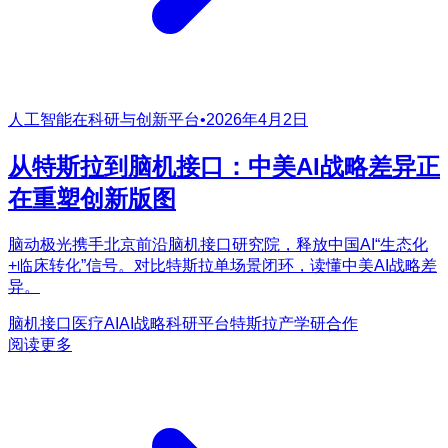
人工智能在科研与创新平台
•
2026年4月2日
从特斯拉到脑机接口：中美AI战略差异正
在重塑创新版图
脑动极光携手北京前沿脑机接口研究院，释放中国AI“生态化
+临床转化”信号。对比特斯拉单场景闭环，读懂中美AI战略差
异。
脑机接口
医疗AI
AI战略
科研平台
特斯拉
产学研合作
阅读更多