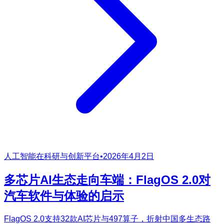
人工智能在科研与创新平台
•
2026年4月2日
多芯片AI生态走向车端：FlagOS 2.0对
汽车软件与体验的启示
FlagOS 2.0支持32款AI芯片与497算子，折射中国多生态路