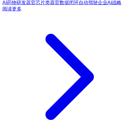
AI药物研发
器官芯片
类器官
数据闭环
自动驾驶
企业AI战略
阅读更多