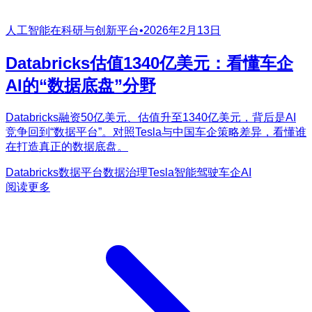
人工智能在科研与创新平台
•
2026年2月13日
Databricks估值1340亿美元：看懂车企
AI的“数据底盘”分野
Databricks融资50亿美元、估值升至1340亿美元，背后是AI
竞争回到“数据平台”。对照Tesla与中国车企策略差异，看懂谁
在打造真正的数据底盘。
Databricks
数据平台
数据治理
Tesla
智能驾驶
车企AI
阅读更多