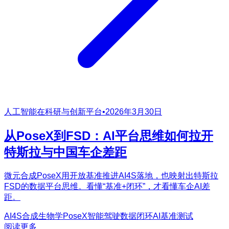
人工智能在科研与创新平台
•
2026年3月30日
从PoseX到FSD：AI平台思维如何拉开
特斯拉与中国车企差距
微元合成PoseX用开放基准推进AI4S落地，也映射出特斯拉
FSD的数据平台思维。看懂“基准+闭环”，才看懂车企AI差
距。
AI4S
合成生物学
PoseX
智能驾驶
数据闭环
AI基准测试
阅读更多