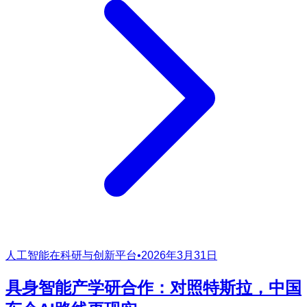
人工智能在科研与创新平台
•
2026年3月31日
具身智能产学研合作：对照特斯拉，中国