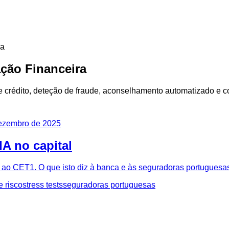
ra
ação Financeira
 crédito, deteção de fraude, aconselhamento automatizado e com
ezembro de 2025
IA no capital
 ao CET1. O que isto diz à banca e às seguradoras portuguesa
e risco
stress tests
seguradoras portuguesas