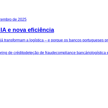
zembro de 2025
IA e nova eficiência
já transformam a logística – e porque os bancos portugueses pr
ring de crédito
deteção de fraude
compliance bancário
logística 