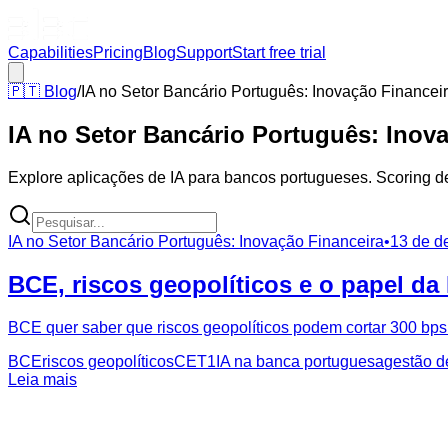
Capabilities
Pricing
Blog
Support
Start free trial
🇵🇹
Blog
/
IA no Setor Bancário Português: Inovação Financei
IA no Setor Bancário Português: Inov
Explore aplicações de IA para bancos portugueses. Scoring de
IA no Setor Bancário Português: Inovação Financeira
•
13 de d
BCE, riscos geopolíticos e o papel da 
BCE quer saber que riscos geopolíticos podem cortar 300 bps
BCE
riscos geopolíticos
CET1
IA na banca portuguesa
gestão d
Leia mais