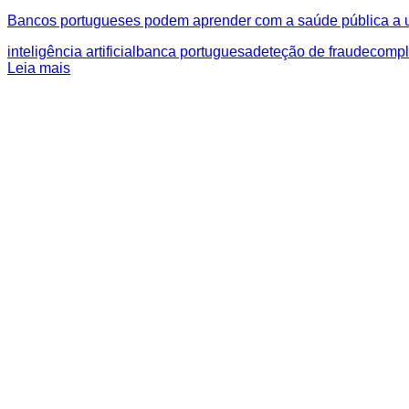
Bancos portugueses podem aprender com a saúde pública a usar 
inteligência artificial
banca portuguesa
deteção de fraude
compl
Leia mais