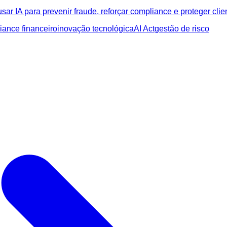
IA para prevenir fraude, reforçar compliance e proteger client
iance financeiro
inovação tecnológica
AI Act
gestão de risco