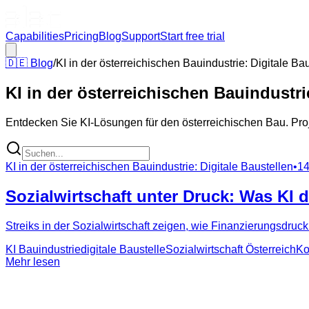
Capabilities
Pricing
Blog
Support
Start free trial
🇩🇪
Blog
/
KI in der österreichischen Bauindustrie: Digitale Ba
KI in der österreichischen Bauindustri
Entdecken Sie KI-Lösungen für den österreichischen Bau. P
KI in der österreichischen Bauindustrie: Digitale Baustellen
•
14
Sozialwirtschaft unter Druck: Was KI d
Streiks in der Sozialwirtschaft zeigen, wie Finanzierungsdruc
KI Bauindustrie
digitale Baustelle
Sozialwirtschaft Österreich
Ko
Mehr lesen