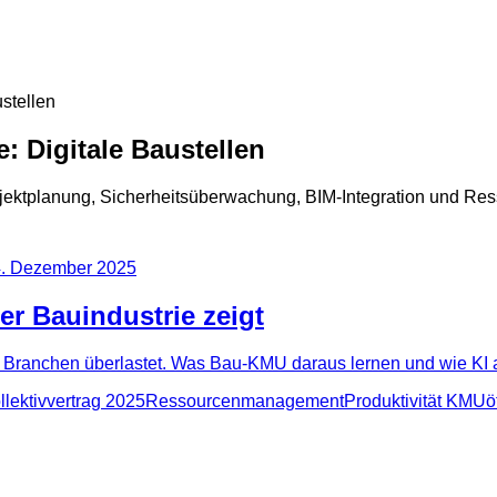
ustellen
e: Digitale Baustellen
rojektplanung, Sicherheitsüberwachung, BIM-Integration und 
. Dezember 2025
er Bauindustrie zeigt
k Branchen überlastet. Was Bau-KMU daraus lernen und wie KI auf
llektivvertrag 2025
Ressourcenmanagement
Produktivität KMU
ö