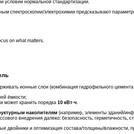
при условии нормальной стандартизации.
нным спектроскопии/электрохимии предсказывают параметры
cus on what matters.
ель
держивать ионные слои (комбинация гидрофильного цемента
ей ёмкости;
ки может хранить порядка
10 кВт·ч
.
руктурным накопителям
(например, элементы зданий/инфра
ссового внедрения далеко: безопасность, герметичность, с
ые двойники и оптимизация состава/толщины/влажности, п