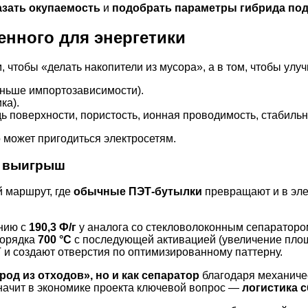
азать окупаемость
и
подобрать параметры гибрида под
енного для энергетики
чтобы «делать накопители из мусора», а в том, чтобы улуч
еньше импортозависимости).
ка).
 поверхности, пористость, ионная проводимость, стабильн
 может пригодиться электросетям.
й выигрыш
й маршрут, где
обычные ПЭТ-бутылки
превращают и в элек
нию с
190,3 Ф/г
у аналога со стекловолоконным сепараторо
порядка
700 °C
с последующей активацией (увеличение площ
и создают отверстия по оптимизированному паттерну.
род из отходов», но и как сепаратор
благодаря механичес
значит в экономике проекта ключевой вопрос —
логистика с