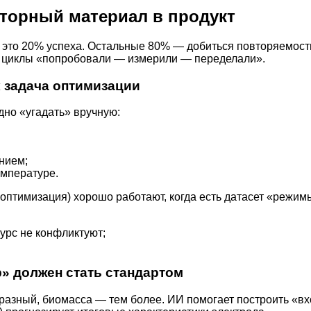
аторный материал в продукт
 это 20% успеха. Остальные 80% — добиться повторяемости
ет циклы «попробовали — измерили — переделали».
к задача оптимизации
дно «угадать» вручную:
нием;
емпературе.
 оптимизация) хорошо работают, когда есть датасет «режи
сурс не конфликтуют;
р» должен стать стандартом
 разный, биомасса — тем более. ИИ помогает построить «вх