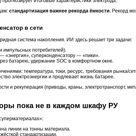
) прогнозирует итоговые характеристики электрода.
дам:
стандартизация важнее рекорда ёмкости.
Рекорд мож
енсатор в сети
ридная система накопления. ИИ здесь решает три задачи:
и импульсных потребителей).
 — «энергия», суперконденсатору — «пики».
ерез батарею, удержание SOC в комфортном окне.
ичениями: температура, токи, ресурс, требования рынка/се
ество электроэнергии и продлевает жизнь батарее.
сти и рекуперация (приводы, краны, электротранспорт, мет
оры пока не в каждом шкафу РУ
«суперматериалах»:
вна линии на тонны материала.
 жёсткой стандартизации.