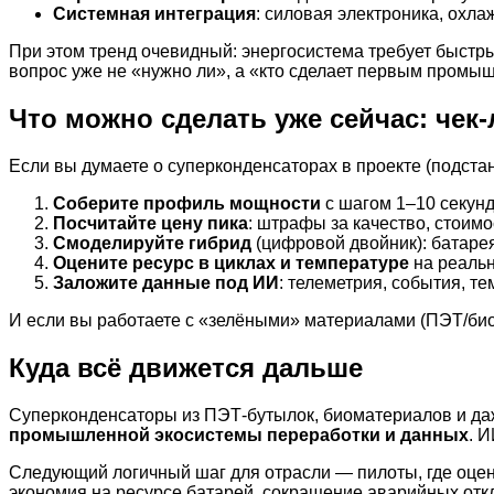
Системная интеграция
: силовая электроника, охл
При этом тренд очевидный: энергосистема требует быстр
вопрос уже не «нужно ли», а «кто сделает первым промы
Что можно сделать уже сейчас: чек-
Если вы думаете о суперконденсаторах в проекте (подстан
Соберите профиль мощности
с шагом 1–10 секунд
Посчитайте цену пика
: штрафы за качество, стоимо
Смоделируйте гибрид
(цифровой двойник): батаре
Оцените ресурс в циклах и температуре
на реальн
Заложите данные под ИИ
: телеметрия, события, т
И если вы работаете с «зелёными» материалами (ПЭТ/био
Куда всё движется дальше
Суперконденсаторы из ПЭТ-бутылок, биоматериалов и даж
промышленной экосистемы переработки и данных
. 
Следующий логичный шаг для отрасли — пилоты, где оцен
экономия на ресурсе батарей, сокращение аварийных отк