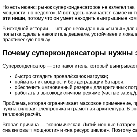
Но есть нюанс: рынок суперконденсаторов не взлетел так,
мощности, но недолго». И вот здесь начинается самое ин
эти ниши
, потому что он умеет находить выигрышные ком
В исходной истории — четыре неожиданных «сырья» для 
попытка сделать накопитель дешевле, устойчивее и локал
практическую пользу.
Почему суперконденсаторы нужны э
Суперконденсатор — это накопитель, который выигрывает 
быстро сгладить провал/скачок нагрузки;
поймать пик мощности без деградации батареи;
обеспечить «мгновенный резерв» для критичных пот
работать в высокоцикличном режиме (частые заряд/р
Проблема, которая ограничивает массовое применение, п
нужна силовая электроника и грамотная архитектура. В э
тепловой расчёт.
Вторая причина — экономическая. Литий-ионные батареи 
«на киловатт мощности» и «на ресурс циклов». Поэтому
с