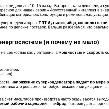
 как ожидали лет 10–15 назад. Батареи стали дешевле, а с
тересное для нашей серии «Искусственный интеллект в энер
бинации материалов, конструкций и режимов эксплуатации 
суперконденсаторов:
ПЭТ-бутылки, яйца, конопля (технич
ьнее по цепочке поставок. Дальше разберёмся, что реально
нергосистеме (и почему их мало)
не «ёмкостью как у батареи», а
мощностью и скоростью
ребителей;
азряд).
роста:
напряжение суперконденсатора падает по мере 
нергетике это решаемо, но требует инженерной дисциплины
за счёт масштабов производства часто оказываются выгод
амый рабочий сценарий — гибрид
: батарея даёт энерги