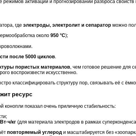
е режимов активации и прогнозировании разброса свойств 
атора, где
электроды, электролит и сепаратор
можно полу
(термообработка около
950 °C
);
кроволокнами.
сти после 5000 циклов
.
ктуры пористых материалов
, чем готовое решение для 
рого воспроизвести искусственно.
стро классифицировать структуру пор, связывать её с ёмк
ржит ресурс
ой конопли показал очень приличную стабильность:
ти;
Вт·ч/кг
(для материала электродов в рамках суперконденса
аёт
повторяемый углерод
и масштабируется без «зоопарк