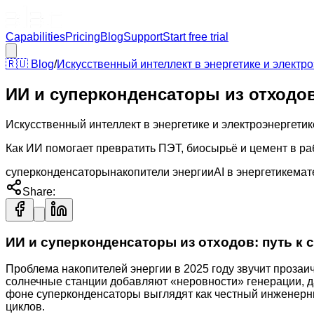
Capabilities
Pricing
Blog
Support
Start free trial
🇷🇺
Blog
/
Искусственный интеллект в энергетике и электр
ИИ и суперконденсаторы из отходов:
Искусственный интеллект в энергетике и электроэнергетик
Как ИИ помогает превратить ПЭТ, биосырьё и цемент в р
суперконденсаторы
накопители энергии
AI в энергетике
мат
Share:
ИИ и суперконденсаторы из отходов: путь к 
Проблема накопителей энергии в 2025 году звучит прозаи
солнечные станции добавляют «неровности» генерации, д
фоне суперконденсаторы выглядят как честный инженерн
циклов.