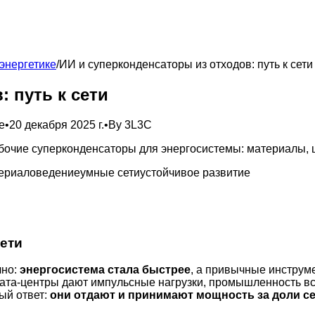
оэнергетике
/
ИИ и суперконденсаторы из отходов: путь к сети
 путь к сети
е
•
20 декабря 2025 г.
•
By
3L3C
абочие суперконденсаторы для энергосистемы: материалы, 
ериаловедение
умные сети
устойчивое развитие
сети
чно:
энергосистема стала быстрее
, а привычные инструм
ата-центры дают импульсные нагрузки, промышленность вс
ый ответ:
они отдают и принимают мощность за доли с