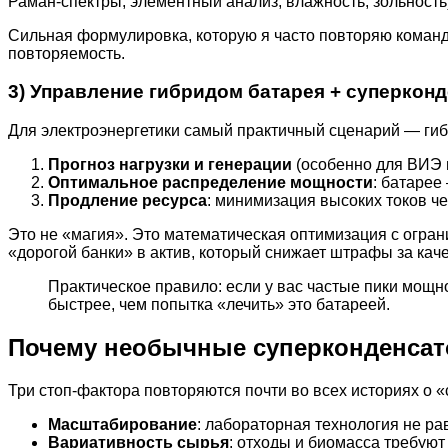
Раман-спектры, элементный анализ, влажность, зольность
Сильная формулировка, которую я часто повторяю коман
повторяемость.
3) Управление гибридом батарея + суперконд
Для электроэнергетики самый практичный сценарий — гиб
Прогноз нагрузки и генерации
(особенно для ВИЭ 
Оптимальное распределение мощности
: батарее
Продление ресурса
: минимизация высоких токов ч
Это не «магия». Это математическая оптимизация с огран
«дорогой банки» в актив, который снижает штрафы за кач
Практическое правило: если у вас частые пики мощно
быстрее, чем попытка «лечить» это батареей.
Почему необычные суперконденсат
Три стоп-фактора повторяются почти во всех историях о 
Масштабирование
: лабораторная технология не ра
Вариативность сырья
: отходы и биомасса требуют