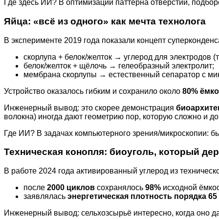
Где здесь ИИ? В оптимизации паттерна отверстий, подбор
Яйца: «всё из одного» как мечта технолога
В эксперименте 2019 года показали концепт суперконденс
скорлупа + белок/желток → углерод для электродов 
белок/желток + щёлочь → гелеобразный электролит;
мембрана скорлупы → естественный сепаратор с ми
Устройство оказалось гибким и сохранило около
80% ёмко
Инженерный вывод: это скорее демонстрация
биоархите
волокна) иногда дают геометрию пор, которую сложно и до
Где ИИ? В задачах компьютерного зрения/микроскопии: бы
Техническая конопля: биоуголь, который де
В работе 2024 года активированный углерод из техническ
после
2000 циклов
сохранялось
98%
исходной ёмкос
заявлялась
энергетическая плотность порядка 65 
Инженерный вывод: сельхозсырьё интересно, когда оно д