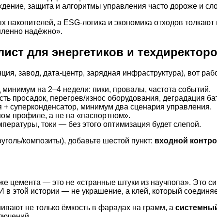
аждение, защита и алгоритмы управления часто дороже и сло
ых накопителей, а ESG-логика и экономика отходов толкаю
шленно надёжно».
лист для энергетиков и техдиректор
ция, завод, дата-центр, зарядная инфраструктура), вот ра
 минимум на 2–4 недели: пики, провалы, частота событий.
сть просадок, перегрев/износ оборудования, деградация ба
я + суперконденсатор, минимум два сценария управления.
ом профиле, а не на «паспортном».
емпературы, токи — без этого оптимизация будет слепой.
уголь/композиты), добавьте шестой пункт:
входной контро
е цемента — это не «странные штуки из научпопа». Это си
ИИ в этой истории — не украшение, а клей, который соединя
ивают не только ёмкость в фарадах на грамм, а
системны
лючений.