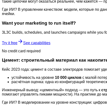
такие цепочки могут оказаться реальнее, чем кажется — 
Где ИИ? В управлении качеством: модели, которые по да
ячейки.
Want your marketing to run itself?
3L3C builds, schedules, and launches campaigns while you fo
Try it free
See capabilities
No credit card required
Цемент: строительный материал как накопит
Кейс 2023 года: цемент в составе электродов помогает у
устойчивость на уровне
10 000 циклов
с малой потер
расчётная оценка: одна из конфигураций теоретичес
Инженерный вывод: «цементный» подход — это путь к
ст
помогают управлять пиками мощности). На практике до ма
Где ИИ? В моделировании на уровне конструкции: цифров