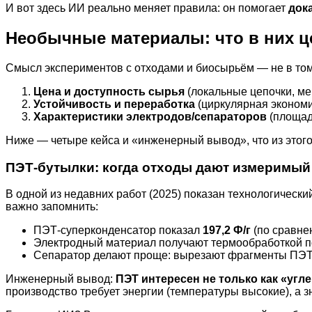
И вот здесь ИИ реально меняет правила: он помогает
док
Необычные материалы: что в них ц
Смысл экспериментов с отходами и биосырьём — не в том, 
Цена и доступность сырья
(локальные цепочки, м
Устойчивость и переработка
(циркулярная экономи
Характеристики электродов/сепараторов
(площадь
Ниже — четыре кейса и «инженерный вывод», что из этого
ПЭТ-бутылки: когда отходы дают измеримы
В одной из недавних работ (2025) показан технологически
важно запомнить:
ПЭТ-суперконденсатор показал
197,2 Ф/г
(по сравне
Электродный материал получают термообработкой 
Сепаратор делают проще: вырезают фрагменты ПЭТ 
Инженерный вывод:
ПЭТ интересен не только как «угле
производство требует энергии (температуры высокие), а 