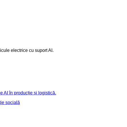
cule electrice cu suport AI.
AI în producție și logistică.
ție socială