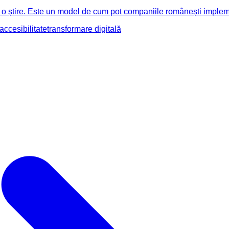
 știre. Este un model de cum pot companiile românești implementa
accesibilitate
transformare digitală