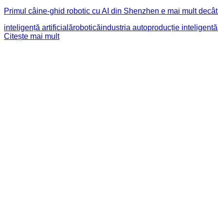
Primul câine-ghid robotic cu AI din Shenzhen e mai mult decât o
inteligență artificială
robotică
industria auto
producție inteligentă
Citește mai mult