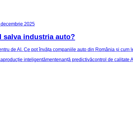
 decembrie 2025
 salva industria auto?
ntru de AI. Ce pot învăța companiile auto din România și cum le
da
producție inteligentă
mentenanță predictivă
control de calitate A