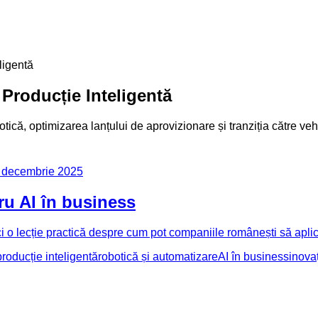
ligentă
Producție Inteligentă
tică, optimizarea lanțului de aprovizionare și tranziția către vehi
 decembrie 2025
tru AI în business
i o lecție practică despre cum pot companiile românești să aplice 
producție inteligentă
robotică și automatizare
AI în business
inova