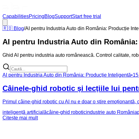
Capabilities
Pricing
Blog
Support
Start free trial
🇷🇴
Blog
/
AI pentru Industria Auto din România: Producție Inte
AI pentru Industria Auto din România: 
Ghid AI pentru industria auto românească. Control calitate, robo
AI pentru Industria Auto din România: Producție Inteligentă
•
15
Câinele-ghid robotic și lecțiile lui pen
Primul câine-ghid robotic cu AI nu e doar o știre emoționantă, c
inteligență artificială
câine-ghid robotic
industrie auto România
Citește mai mult