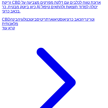
זריקת CBD ארוכת טווח לכלבים עם דלקת מפרקים מצביעה על
כיוון ביוטק מבטיח. כך AI יכולה למדוד תוצאות ולהתאים טיפול
בכאב כרוני.
וטרינריה
כאב כרוני
אוסטיאוארתריטיס
ביוטכנולוגיה
בינה
CBD
מלאכותית
קרא עוד