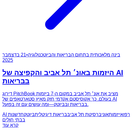
בינה מלאכותית בתחום הבריאות והביוטכנולוגיה
•
21 בדצמבר
2025
היזמות באונ׳ תל אביב והקפיצה של AI
בבריאות
דירוג PitchBook מציב את אונ׳ תל אביב במקום ה-7 ביזמות
בעולם. כך אקוסיסטם אקדמי חזק מאיץ סטארטאפים של AI
בבריאות ובביוטק—ומה עושים עם זה בפועל.
AI רפואי
יזמות
אוניברסיטת תל אביב
בריאות דיגיטלית
ביוטק
חדשנות
בבתי חולים
קרא עוד