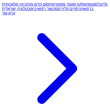
גליובלסטומה
אולטרסאונד ממוקד
מחסום הדם-מוח
בינה מלאכותית
ברפואה
ניסויים קליניים
מכשור רפואי
ביוטכנולוגיה ישראלית
קרא עוד