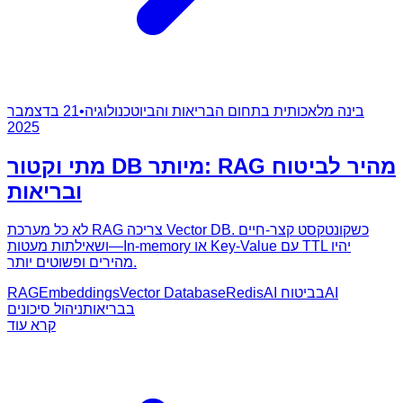
בינה מלאכותית בתחום הבריאות והביוטכנולוגיה
•
21 בדצמבר
2025
מתי וקטור DB מיותר: RAG מהיר לביטוח
ובריאות
לא כל מערכת RAG צריכה Vector DB. כשקונטקסט קצר-חיים
ושאילתות מעטות—In-memory או Key-Value עם TTL יהיו
מהירים ופשוטים יותר.
AI
AI בביטוח
Redis
Vector Database
Embeddings
RAG
בבריאות
ניהול סיכונים
קרא עוד