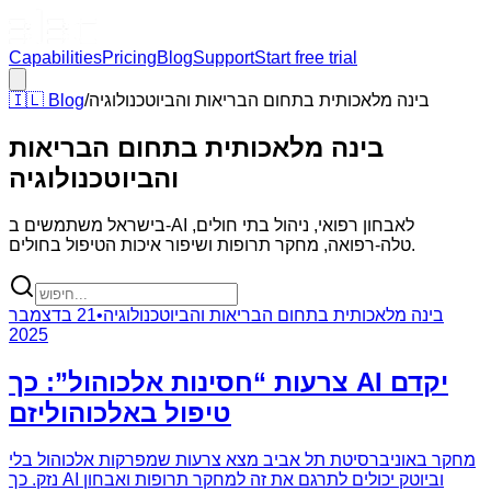
Capabilities
Pricing
Blog
Support
Start free trial
בינה מלאכותית בתחום הבריאות והביוטכנולוגיה
/
Blog
🇮🇱
בינה מלאכותית בתחום הבריאות
והביוטכנולוגיה
בישראל משתמשים ב-AI לאבחון רפואי, ניהול בתי חולים,
טלה-רפואה, מחקר תרופות ושיפור איכות הטיפול בחולים.
בינה מלאכותית בתחום הבריאות והביוטכנולוגיה
•
21 בדצמבר
2025
צרעות “חסינות אלכוהול”: כך AI יקדם
טיפול באלכוהוליזם
מחקר באוניברסיטת תל אביב מצא צרעות שמפרקות אלכוהול בלי
נזק. כך AI וביוטק יכולים לתרגם את זה למחקר תרופות ואבחון