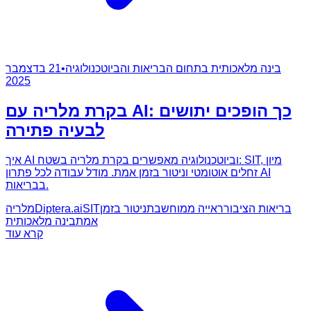
בינה מלאכותית בתחום הבריאות והביוטכנולוגיה
•
21 בדצמבר
2025
בקרת מלריה עם AI: כך הופכים יתושים
לבעיה פתירה
איך AI וביוטכנולוגיה מאפשרים בקרת מלריה בשטח: SIT, מיון
זחלים אוטומטי וניטור בזמן אמת. מודל עבודה לכל פתרון AI
בבריאות.
בריאות הציבור
ראייה ממוחשבת
ניטור בזמן
SIT
Diptera.ai
מלריה
אמת
בינה מלאכותית
קרא עוד