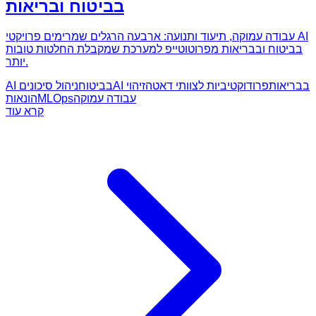
בביטוח ובריאות
עבודה עמוקה, תיעוד ותנועה: ארבעה הרגלים שמרימים פרויקטי AI
בביטוח ובבריאות מפרוטוטייפ למערכת שמקבלת החלטות טובות
יותר.
AI בבריאות
פרודוקטיביות לצוותי דאטה
זיהוי
AI בביטוח
ניהול סיכונים
עבודה עמוקה
MLOps
הונאות
קרא עוד