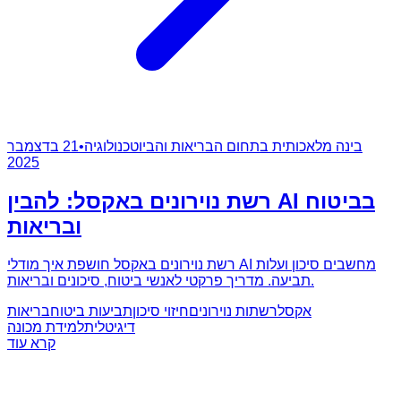
בינה מלאכותית בתחום הבריאות והביוטכנולוגיה
•
21 בדצמבר
2025
רשת נוירונים באקסל: להבין AI בביטוח
ובריאות
רשת נוירונים באקסל חושפת איך מודלי AI מחשבים סיכון ועלות
תביעה. מדריך פרקטי לאנשי ביטוח, סיכונים ובריאות.
אקסל
רשתות נוירונים
חיזוי סיכון
תביעות ביטוח
בריאות
דיגיטלית
למידת מכונה
קרא עוד