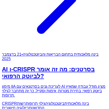
בינה מלאכותית בתחום הבריאות והביוטכנולוגיה
•
21 בדצמבר
2025
AI ו-CRISPR בסרטנים: מה זה אומר
לביוטק הרפואי?
מימון IIA לעריכת גנים בסרטנאים עם AI מציג מודל עבודה שמאיץ
ביוטק רפואי: בחירת מטרות, אימות וסקייל. כך זה מתחבר לגילוי
תרופות.
בינה מלאכותית
ביוטכנולוגיה
גילוי תרופות
רשות
CRISPR
החדשנות
ביולוגיה חישובית