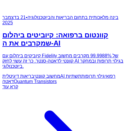
בינה מלאכותית בתחום הבריאות והביוטכנולוגיה
•
21 בדצמבר
2025
קוונטום ברפואה: קיוביטים ביהלום
שמקרבים את ה-AI
קיוביטים ביהלום עם Fidelity של 99.9988% מקרבים מחשוב
קוונטי לדאטה-סנטר. כך זה עשוי לחזק AI בגילוי תרופות ובמחקר
ביוטכנולוגי.
AI רפואי
גילוי תרופות
תשתיות
מחשוב קוונטי
בריאות דיגיטלית
Quantum Transistors
דאטה
קרא עוד