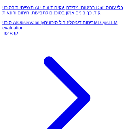
תצפיתיות לסוכני AI בביטוח: מדידה, עקיבות וזיהוי Drift בלי עומס
קוד. כך בונים אמון בסוכנים לתביעות, חיתום והונאות.
LLM
MLOps
ביטוח דיגיטלי
ניהול סיכונים
Observability
סוכני AI
evaluation
קרא עוד