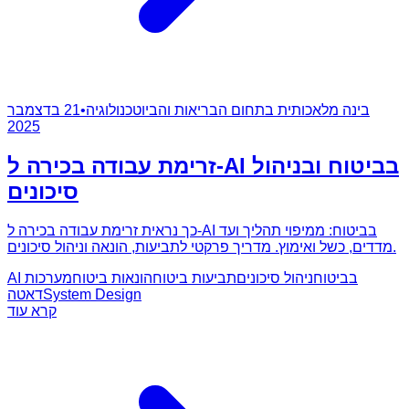
בינה מלאכותית בתחום הבריאות והביוטכנולוגיה
•
21 בדצמבר
2025
זרימת עבודה בכירה ל-AI בביטוח ובניהול
סיכונים
כך נראית זרימת עבודה בכירה ל-AI בביטוח: ממיפוי תהליך ועד
מדדים, כשל ואימוץ. מדריך פרקטי לתביעות, הונאה וניהול סיכונים.
AI בביטוח
ניהול סיכונים
תביעות ביטוח
הונאות ביטוח
מערכות
System Design
דאטה
קרא עוד