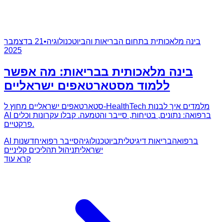
בינה מלאכותית בתחום הבריאות והביוטכנולוגיה
•
21 בדצמבר
2025
בינה מלאכותית בבריאות: מה אפשר
ללמוד מסטארטאפים ישראליים
סטארטאפים ישראליים מחוץ ל-HealthTech מלמדים איך לבנות
AI ברפואה: נתונים, בטיחות, סייבר והטמעה. קבלו עקרונות וכלים
פרקטיים.
AI ברפואה
בריאות דיגיטלית
ביוטכנולוגיה
סייבר רפואי
חדשנות
ישראלית
ניהול תהליכים קליניים
קרא עוד