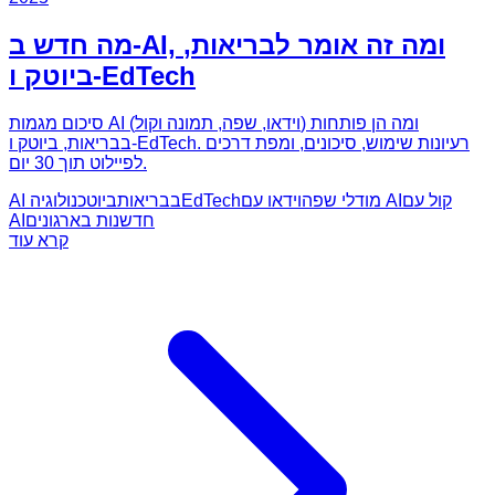
מה חדש ב-AI, ומה זה אומר לבריאות,
ביוטק ו-EdTech
סיכום מגמות AI (וידאו, שפה, תמונה וקול) ומה הן פותחות
בבריאות, ביוטק ו-EdTech. רעיונות שימוש, סיכונים, ומפת דרכים
לפיילוט תוך 30 יום.
קול עם
וידאו עם AI
מודלי שפה
EdTech
AI בבריאות
ביוטכנולוגיה
חדשנות בארגונים
AI
קרא עוד