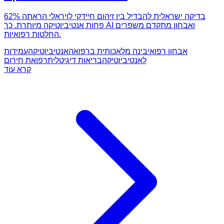
בדיקה ישראלית להבדיל בין זיהום חיידקי לויראלי הראתה 62%
פחות אנטיביוטיקה מיותרת. כך AI ואבחון מתקדם משפרים
החלטות רפואיות.
אבחון רפואי
בינה מלאכותית ברפואה
אנטיביוטיקה
עמידות
לאנטיביוטיקה
בריאות דיגיטלית
רפואת חירום
קרא עוד