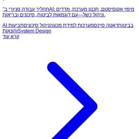
תהליך עבודה סניורי ב־AI: מיפוי אקוסיסטם, תכנון מערכת, מדדים
וניהול כשל—עם דוגמאות לביטוח, סיכונים ובריאות.
AI בביטוח
דאטה סיינס
מערכות למידת מכונה
ניהול סיכונים
תביעות
System Design
והונאות
קרא עוד