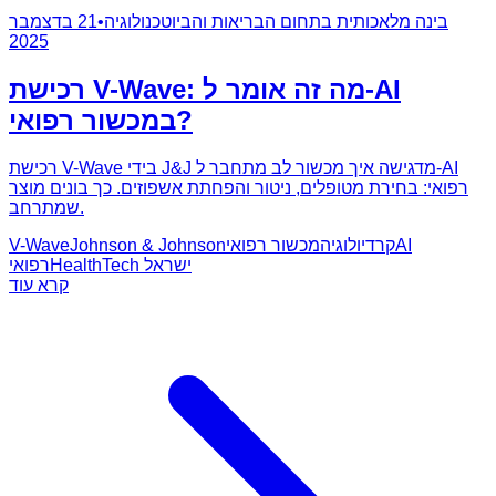
בינה מלאכותית בתחום הבריאות והביוטכנולוגיה
•
21 בדצמבר
2025
רכישת V-Wave: מה זה אומר ל-AI
במכשור רפואי?
רכישת V-Wave בידי J&J מדגישה איך מכשור לב מתחבר ל-AI
רפואי: בחירת מטופלים, ניטור והפחתת אשפוזים. כך בונים מוצר
שמתרחב.
AI
קרדיולוגיה
מכשור רפואי
Johnson & Johnson
V-Wave
HealthTech ישראל
רפואי
קרא עוד