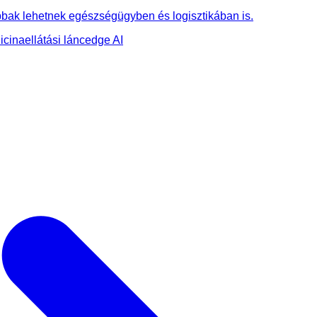
bbak lehetnek egészségügyben és logisztikában is.
icina
ellátási lánc
edge AI