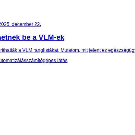
2025. december 22.
hetnek be a VLM-ek
boríthatják a VLM ranglistákat. Mutatom, mit jelent ez egészségü
automatizálás
számítógépes látás