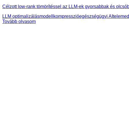
Célzott low-rank tömörítéssel az LLM-ek gyorsabbak és olcsó
LLM optimalizálás
modellkompresszió
egészségügyi AI
telemed
Tovább olvasom