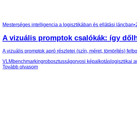
Mesterséges intelligencia a logisztikában és ellátási láncban
•
A vizuális promptok csalókák: így dől
A vizuális promptok apró részletei (szín, méret, tömörítés) fel
VLM
benchmarking
robosztusság
orvosi képalkotás
logisztikai 
Tovább olvasom