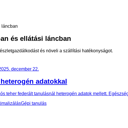
i láncban
ban és ellátási láncban
készletgazdálkodást és növeli a szállítási hatékonyságot.
2025. december 22.
 heterogén adatokkal
her federált tanulásnál heterogén adatok mellett. Egészségügy
imalizálás
Gépi tanulás