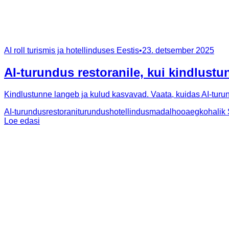
AI roll turismis ja hotellinduses Eestis
•
23. detsember 2025
AI-turundus restoranile, kui kindlust
Kindlustunne langeb ja kulud kasvavad. Vaata, kuidas AI-turund
AI-turundus
restoraniturundus
hotellindus
madalhooaeg
kohalik
Loe edasi