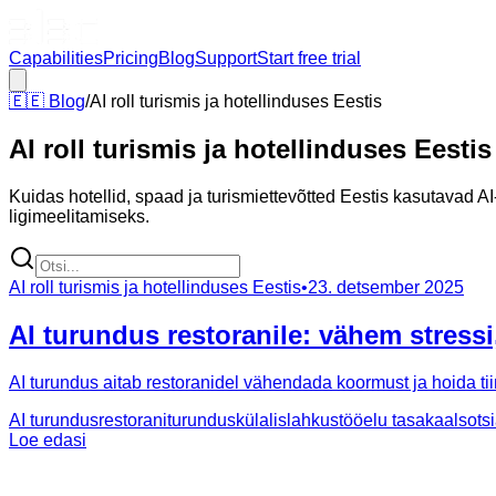
Capabilities
Pricing
Blog
Support
Start free trial
🇪🇪
Blog
/
AI roll turismis ja hotellinduses Eestis
AI roll turismis ja hotellinduses Eestis
Kuidas hotellid, spaad ja turismiettevõtted Eestis kasutavad A
ligimeelitamiseks.
AI roll turismis ja hotellinduses Eestis
•
23. detsember 2025
AI turundus restoranile: vähem stressi
AI turundus aitab restoranidel vähendada koormust ja hoida ti
AI turundus
restoraniturundus
külalislahkus
tööelu tasakaal
sots
Loe edasi