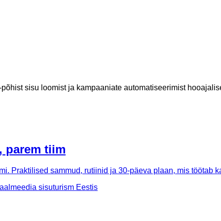
I-põhist sisu loomist ja kampaaniate automatiseerimist hooajali
, parem tiim
imi. Praktilised sammud, rutiinid ja 30-päeva plaan, mis tööta
iaalmeedia sisu
turism Eestis