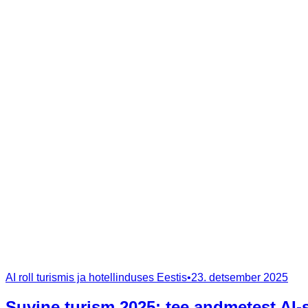
AI roll turismis ja hotellinduses Eestis
•
23. detsember 2025
Suvine turism 2025: tee andmetest AI-