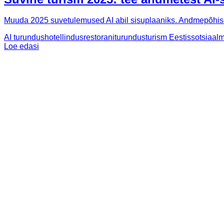
Muuda 2025 suvetulemused AI abil sisuplaaniks. Andmepõhise
AI turundus
hotellindus
restoraniturundus
turism Eestis
sotsiaalm
Loe edasi