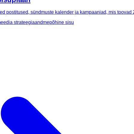
d postitused, sündmuste kalender ja kampaaniad, mis toovad 
eedia strateegia
andmepõhine sisu