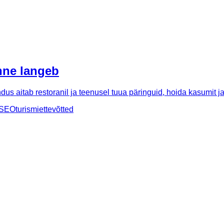
unne langeb
us aitab restoranil ja teenusel tuua päringuid, hoida kasumit j
 SEO
turismiettevõtted