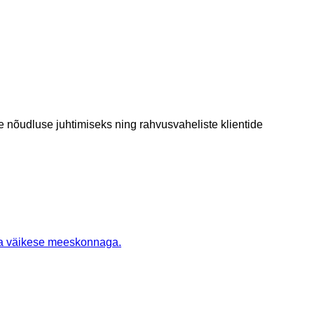
se nõudluse juhtimiseks ning rahvusvaheliste klientide
b ka väikese meeskonnaga.