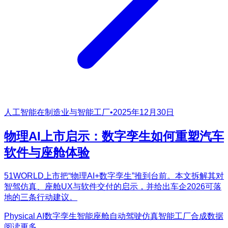
人工智能在制造业与智能工厂
•
2025年12月30日
物理AI上市启示：数字孪生如何重塑汽车
软件与座舱体验
51WORLD上市把“物理AI+数字孪生”推到台前。本文拆解其对
智驾仿真、座舱UX与软件交付的启示，并给出车企2026可落
地的三条行动建议。
Physical AI
数字孪生
智能座舱
自动驾驶仿真
智能工厂
合成数据
阅读更多