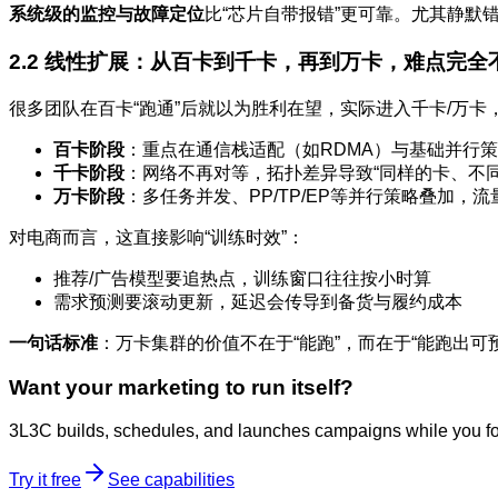
系统级的监控与故障定位
比“芯片自带报错”更可靠。尤其静
2.2 线性扩展：从百卡到千卡，再到万卡，难点完全
很多团队在百卡“跑通”后就以为胜利在望，实际进入千卡/万卡
百卡阶段
：重点在通信栈适配（如RDMA）与基础并行
千卡阶段
：网络不再对等，拓扑差异导致“同样的卡、不
万卡阶段
：多任务并发、PP/TP/EP等并行策略叠加
对电商而言，这直接影响“训练时效”：
推荐/广告模型要追热点，训练窗口往往按小时算
需求预测要滚动更新，延迟会传导到备货与履约成本
一句话标准
：万卡集群的价值不在于“能跑”，而在于“能跑出可
Want your marketing to run itself?
3L3C builds, schedules, and launches campaigns while you fo
Try it free
See capabilities