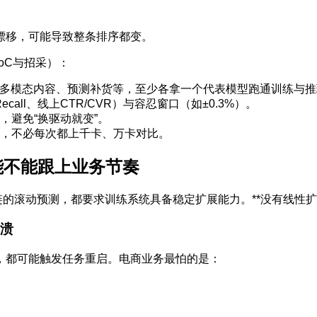
g漂移，可能导致整条排序都变。
oC与招采）：
、多模态内容、预测补货等，至少各拿一个代表模型跑通训练与推
all、线上CTR/CVR）与容忍窗口（如±0.3%）。
，避免“换驱动就变”。
，不必每次都上千卡、万卡对比。
能不能跟上业务节奏
链的滚动预测，都要求训练系统具备稳定扩展能力。**没有线性扩
崩溃
，都可能触发任务重启。电商业务最怕的是：