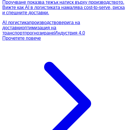
Проучване показва тежък натиск върху производството.
Вижте как AI в логистиката намалява cost-to-serve, риска
и спешните доставки.
AI логистика
производство
верига на
доставки
оптимизация на
транспорт
прогнозиране
Индустрия 4.0
Прочетете повече