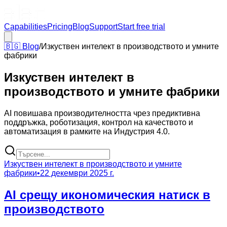
Capabilities
Pricing
Blog
Support
Start free trial
🇧🇬
Blog
/
Изкуствен интелект в производството и умните
фабрики
Изкуствен интелект в
производството и умните фабрики
AI повишава производителността чрез предиктивна
поддръжка, роботизация, контрол на качеството и
автоматизация в рамките на Индустрия 4.0.
Изкуствен интелект в производството и умните
фабрики
•
22 декември 2025 г.
AI срещу икономическия натиск в
производството