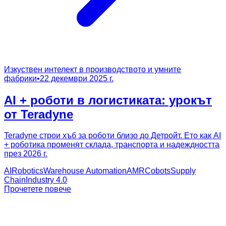
Изкуствен интелект в производството и умните
фабрики
•
22 декември 2025 г.
AI + роботи в логистиката: урокът
от Teradyne
Teradyne строи хъб за роботи близо до Детройт. Ето как AI
+ роботика променят склада, транспорта и надеждността
през 2026 г.
AI
Robotics
Warehouse Automation
AMR
Cobots
Supply
Chain
Industry 4.0
Прочетете повече