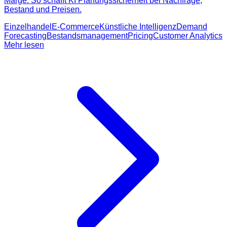
Marge. So schafft KI Planungssicherheit bei Nachfrage,
Bestand und Preisen.
Einzelhandel
E-Commerce
Künstliche Intelligenz
Demand
Forecasting
Bestandsmanagement
Pricing
Customer Analytics
Mehr lesen