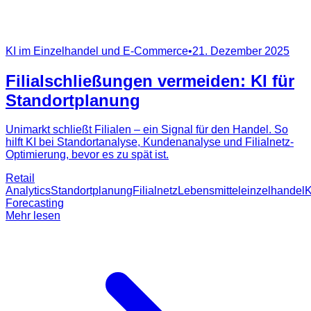
KI im Einzelhandel und E-Commerce
•
21. Dezember 2025
Filialschließungen vermeiden: KI für
Standortplanung
Unimarkt schließt Filialen – ein Signal für den Handel. So
hilft KI bei Standortanalyse, Kundenanalyse und Filialnetz-
Optimierung, bevor es zu spät ist.
Retail
Analytics
Standortplanung
Filialnetz
Lebensmitteleinzelhandel
K
Forecasting
Mehr lesen