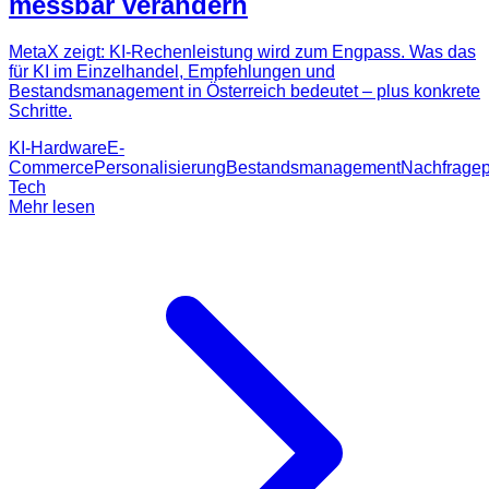
messbar verändern
MetaX zeigt: KI-Rechenleistung wird zum Engpass. Was das
für KI im Einzelhandel, Empfehlungen und
Bestandsmanagement in Österreich bedeutet – plus konkrete
Schritte.
KI-Hardware
E-
Commerce
Personalisierung
Bestandsmanagement
Nachfrage
Tech
Mehr lesen