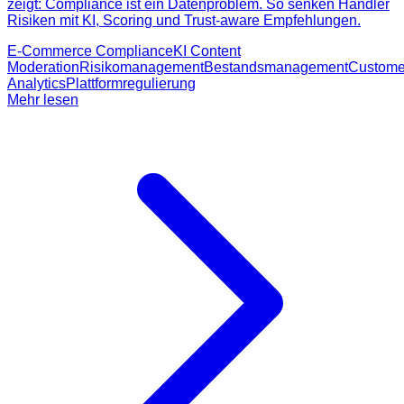
zeigt: Compliance ist ein Datenproblem. So senken Händler
Risiken mit KI, Scoring und Trust-aware Empfehlungen.
E-Commerce Compliance
KI Content
Moderation
Risikomanagement
Bestandsmanagement
Custome
Analytics
Plattformregulierung
Mehr lesen