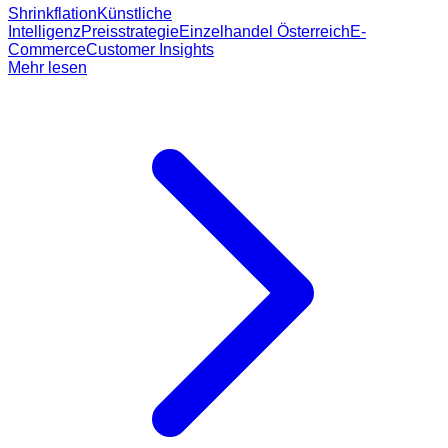
Shrinkflation
Künstliche
Intelligenz
Preisstrategie
Einzelhandel Österreich
E-
Commerce
Customer Insights
Mehr lesen