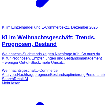
KI im Einzelhandel und E-Commerce
•
21. Dezember 2025
KI im Weihnachtsgeschäft: Trends,
Prognosen, Bestand
Weihnachts-Suchtrends zeigen Nachfrage früh. So nutzt du
KI für Prognosen, Empfehlungen und Bestandsmanagement
– weniger Out-of-Stock, mehr Umsatz.
Weihnachtsgeschäft
E-Commerce
Analytics
Nachfrageprognose
Bestandsoptimierung
Personalis
Search
Retail AI
Mehr lesen