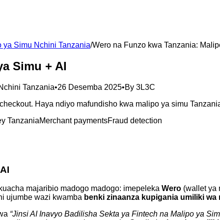
po ya Simu Nchini Tanzania
/
Wero na Funzo kwa Tanzania: Malip
ya Simu + AI
 Nchini Tanzania
•
26 Desemba 2025
•
By
3L3C
heckout. Haya ndiyo mafundisho kwa malipo ya simu Tanzania 
y Tanzania
Merchant payments
Fraud detection
AI
kuacha majaribio madogo madogo: imepeleka
Wero
(wallet ya
”—ni ujumbe wazi kwamba
benki zinaanza kupigania umiliki w
 wa
“Jinsi AI Inavyo Badilisha Sekta ya Fintech na Malipo ya Si