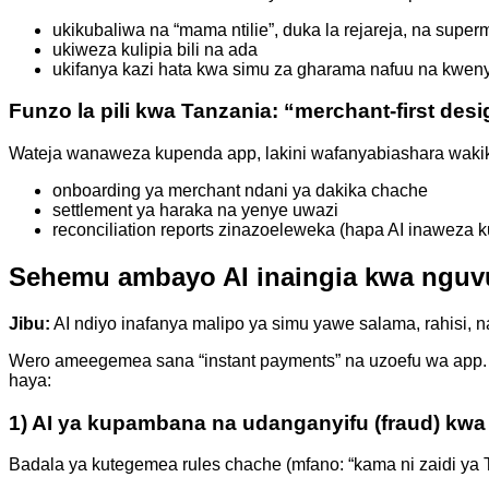
ukikubaliwa na “mama ntilie”, duka la rejareja, na super
ukiweza kulipia bili na ada
ukifanya kazi hata kwa simu za gharama nafuu na kw
Funzo la pili kwa Tanzania: “merchant-first desi
Wateja wanaweza kupenda app, lakini wafanyabiashara wakik
onboarding ya merchant ndani ya dakika chache
settlement ya haraka na yenye uwazi
reconciliation reports zinazoeleweka (hapa AI inaweza 
Sehemu ambayo AI inaingia kwa nguv
Jibu:
AI ndiyo inafanya malipo ya simu yawe salama, rahisi
Wero ameegemea sana “instant payments” na uzoefu wa app. 
haya:
1) AI ya kupambana na udanganyifu (fraud) kwa
Badala ya kutegemea rules chache (mfano: “kama ni zaidi ya 