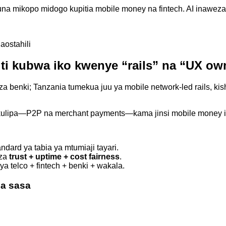
una mikopo midogo kupitia mobile money na fintech. AI inawez
ostahili
ti kubwa iko kwenye “rails” na “UX ow
a benki; Tanzania tumekua juu ya mobile network-led rails, kish
a kulipa—P2P na merchant payments—kama jinsi mobile money ili
dard ya tabia ya mtumiaji tayari.
iza
trust + uptime + cost fairness
.
a telco + fintech + benki + wakala.
za sasa