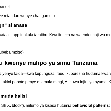
market
enye mtandao wenye changamoto
gn” si anasa
ataa—app inakufa taratibu. Kwa fintech na waendeshaji wa mo
kubeba mzigo)
u kwenye malipo ya simu Tanzania
, na yenye faida—kwa kupunguza fraud, kuboresha huduma kwa 
Lakini popote penye miamala mingi, AI huwa injini ya nyuma.
 muda halisi
TSh X, block”), mifumo ya kisasa hutumia
behavioral patterns
: