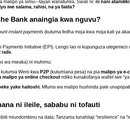
mia malipo ya simu—tayari wanatumia. Swali ni:
ni nani atamili
yo iwe salama, rahisi, na ya faida?
che Bank anaingia kwa nguvu?
ount instant payments
(kutuma fedha moja kwa moja kati ya aka
ments Initiative (EPI). Lengo lao ni kupunguza utegemezi wa
 rails
.
sho wa mwaka) ni muhimu:
 kutumia Wero kwa
P2P
(kutumiana pesa) na pia
malipo ya e
 malipo ya online checkout
ndiko kunakofanya wallet iwe “ya k
eke yake haitoshi.
Mfumo wa malipo hushinda pale unapopa
a ni ileile, sababu ni tofauti
ibiti miundombinu na data; Tanzania tunahitaji “resilience” na “