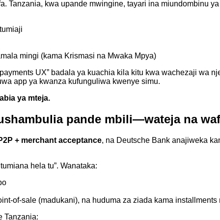
a. Tanzania, kwa upande mwingine, tayari ina miundombinu ya
umiaji
iamala mingi (kama Krismasi na Mwaka Mpya)
yments UX” badala ya kuachia kila kitu kwa wachezaji wa nje
kuwa app ya kwanza kufunguliwa kwenye simu.
abia ya mteja.
kushambulia pande mbili—wateja na wa
P2P + merchant acceptance
, na Deutsche Bank anajiweka kam
umiana hela tu”. Wanataka:
po
int-of-sale (madukani), na huduma za ziada kama installments 
e Tanzania: