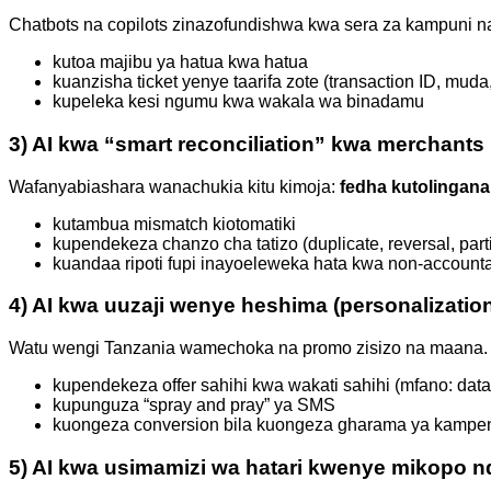
Chatbots na copilots zinazofundishwa kwa sera za kampuni 
kutoa majibu ya hatua kwa hatua
kuanzisha ticket yenye taarifa zote (transaction ID, mud
kupeleka kesi ngumu kwa wakala wa binadamu
3) AI kwa “smart reconciliation” kwa merchants 
Wafanyabiashara wanachukia kitu kimoja:
fedha kutolingana 
kutambua mismatch kiotomatiki
kupendekeza chanzo cha tatizo (duplicate, reversal, parti
kuandaa ripoti fupi inayoeleweka hata kwa non-account
4) AI kwa uuzaji wenye heshima (personalizatio
Watu wengi Tanzania wamechoka na promo zisizo na maana. AI i
kupendekeza offer sahihi kwa wakati sahihi (mfano: dat
kupunguza “spray and pray” ya SMS
kuongeza conversion bila kuongeza gharama ya kampe
5) AI kwa usimamizi wa hatari kwenye mikopo n