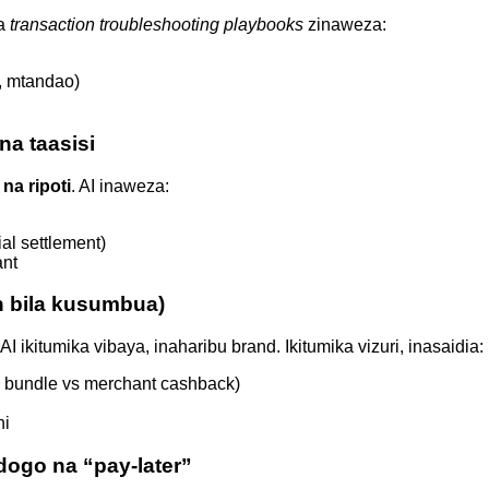
na
transaction troubleshooting playbooks
zinaweza:
a, mtandao)
na taasisi
na ripoti
. AI inaweza:
al settlement)
ant
n bila kusumbua)
kitumika vibaya, inaharibu brand. Ikitumika vizuri, inasaidia:
a bundle vs merchant cashback)
ni
dogo na “pay-later”