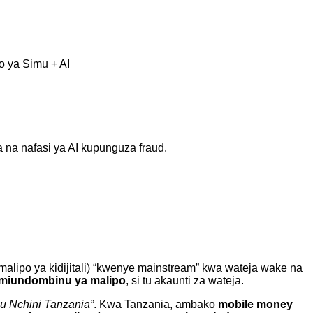
o ya Simu + AI
na nafasi ya AI kupunguza fraud.
 malipo ya kidijitali) “kwenye mainstream” kwa wateja wake na
a miundombinu ya malipo
, si tu akaunti za wateja.
mu Nchini Tanzania”
. Kwa Tanzania, ambako
mobile money