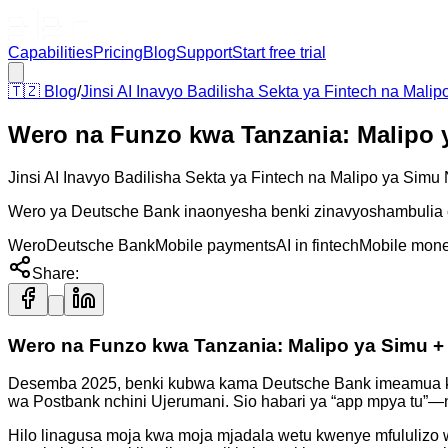
Capabilities
Pricing
Blog
Support
Start free trial
🇹🇿
Blog
/
Jinsi AI Inavyo Badilisha Sekta ya Fintech na Mali
Wero na Funzo kwa Tanzania: Malipo 
Jinsi AI Inavyo Badilisha Sekta ya Fintech na Malipo ya Simu
Wero ya Deutsche Bank inaonyesha benki zinavyoshambulia c
Wero
Deutsche Bank
Mobile payments
AI in fintech
Mobile mone
Share:
Wero na Funzo kwa Tanzania: Malipo ya Simu + 
Desemba 2025, benki kubwa kama Deutsche Bank imeamua 
wa Postbank nchini Ujerumani. Sio habari ya “app mpya tu
Hilo linagusa moja kwa moja mjadala wetu kwenye mfululizo