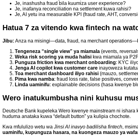
Je, inashusha fraud bila kuumiza user experience?
Je, inafanya reconciliation na settlement kuwa rahisi?
Je, AI yetu ina measurable KPI (fraud rate, AHT, convers
Hatua 7 za vitendo kwa fintech na wa
Jibu:
Anza na misingi—data, fraud, na merchant operations—
Tengeneza “single view” ya miamala
(events, reversal
Weka risk scoring ya muda halisi
kwa miamala ya P2P
Punguza friction kwa merchant onboarding
: KYC iliy
Jenga AI copilot kwa customer care
inayoweza kutatua 
Toa merchant dashboard iliyo rahisi
(mauzo, settlement
Pima kwa namba
: fraud loss rate, false positives, conv
Linda uaminifu
: explainable decisions (hasa kwenye bl
Wero inatukumbusha nini kuhusu must
Deutsche Bank kupeleka Wero kwenye mainstream ni ishar
huduma anataka kuwa “default button” ya kulipia chochote.
Kwa mfululizo wetu wa
Jinsi AI inavyo badilisha fintech
, msim
uaminifu, kupunguza hasara, na kuongeza mauzo ya wafa