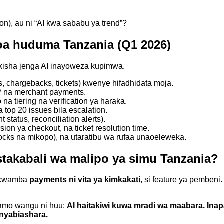
ion), au ni “AI kwa sababu ya trend”?
toa huduma Tanzania (Q1 2026)
kisha jenga AI inayoweza kupimwa.
s, chargebacks, tickets) kwenye hifadhidata moja.
 na merchant payments.
o na tiering na verification ya haraka.
top 20 issues bila escalation.
 status, reconciliation alerts).
ersion ya checkout, na ticket resolution time.
ocks na mikopo), na utaratibu wa rufaa unaoeleweka.
akabali wa malipo ya simu Tanzania?
a kwamba
payments ni vita ya kimkakati
, si feature ya pembeni.
amo wangu ni huu:
AI haitakiwi kuwa mradi wa maabara. In
nyabiashara.