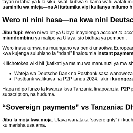
tayari ni tabia ya kila siku, swali kubwa si kama watu watatu
uaminifu wa mteja—na AI itatumika vipi kuifanya mifumo hi
Wero ni nini hasa—na kwa nini Deuts
Jibu fupi:
Wero ni wallet ya Ulaya inayolenga
account-to-acc
miundombinu
ya malipo ya Ulaya, sio bidhaa ya pembeni.
Wero inasukumwa na muungano wa benki unaoitwa European Pay
kwa kujenga suluhisho la “ndani” linalotumia
instant payment
Kilichotokea wiki hii (katikati ya msimu wa manunuzi ya mwi
Wateja wa Deutsche Bank na Postbank sasa wanaweza
Postbank walikuwa na P2P tangu 2024, lakini
kuongeza
Hapa ndipo funzo la kwanza kwa Tanzania linapoanzia:
P2P p
subscription, na huduma.
“Sovereign payments” vs Tanzania: Dhan
Jibu la moja kwa moja:
Ulaya wanataka “sovereignty” ili kudh
kuimarisha usalama.