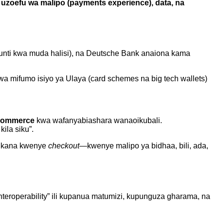
ki uzoefu wa malipo (payments experience), data, na
unti kwa muda halisi), na Deutsche Bank anaiona kama
 mifumo isiyo ya Ulaya (card schemes na big tech wallets)
-commerce
kwa wafanyabiashara wanaoikubali.
ila siku”.
tikana kwenye
checkout
—kwenye malipo ya bidhaa, bili, ada,
interoperability” ili kupanua matumizi, kupunguza gharama, na