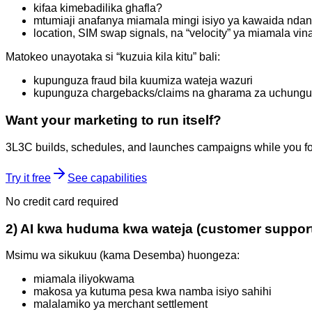
kifaa kimebadilika ghafla?
mtumiaji anafanya miamala mingi isiyo ya kawaida ndan
location, SIM swap signals, na “velocity” ya miamala vi
Matokeo unayotaka si “kuzuia kila kitu” bali:
kupunguza fraud bila kuumiza wateja wazuri
kupunguza chargebacks/claims na gharama za uchungu
Want your marketing to run itself?
3L3C builds, schedules, and launches campaigns while you fo
Try it free
See capabilities
No credit card required
2) AI kwa huduma kwa wateja (customer support
Msimu wa sikukuu (kama Desemba) huongeza:
miamala iliyokwama
makosa ya kutuma pesa kwa namba isiyo sahihi
malalamiko ya merchant settlement