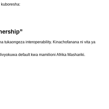
a kuboresha:
nership”
a tukaongeza interoperability. Kinachofanana ni vita ya
vyokuwa default kwa mamilioni Afrika Mashariki.