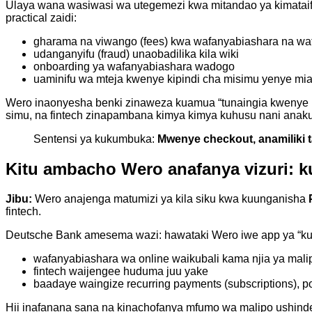
Ulaya wana wasiwasi wa utegemezi kwa mitandao ya kimataif
practical zaidi:
gharama na viwango (fees) kwa wafanyabiashara na wat
udanganyifu (fraud) unaobadilika kila wiki
onboarding ya wafanyabiashara wadogo
uaminifu wa mteja kwenye kipindi cha misimu yenye m
Wero inaonyesha benki zinaweza kuamua “tunaingia kwenye pa
simu, na fintech zinapambana kimya kimya kuhusu nani ana
Sentensi ya kukumbuka:
Mwenye checkout, anamiliki t
Kitu ambacho Wero anafanya vizuri: 
Jibu:
Wero anajenga matumizi ya kila siku kwa kuunganisha
fintech.
Deutsche Bank amesema wazi: hawataki Wero iwe app ya “kut
wafanyabiashara wa online waikubali kama njia ya mali
fintech waijengee huduma juu yake
baadaye waingize recurring payments (subscriptions), po
Hii inafanana sana na kinachofanya mfumo wa malipo ushind