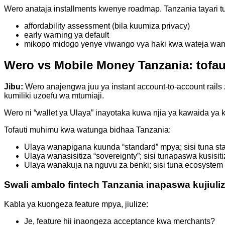
Wero anataja installments kwenye roadmap. Tanzania tayari t
affordability assessment (bila kuumiza privacy)
early warning ya default
mikopo midogo yenye viwango vya haki kwa wateja wana
Wero vs Mobile Money Tanzania: tofau
Jibu:
Wero anajengwa juu ya instant account-to-account rails z
kumiliki uzoefu wa mtumiaji.
Wero ni “wallet ya Ulaya” inayotaka kuwa njia ya kawaida y
Tofauti muhimu kwa watunga bidhaa Tanzania:
Ulaya wanapigana kuunda “standard” mpya; sisi tuna stan
Ulaya wanasisitiza “sovereignty”; sisi tunapaswa kusisit
Ulaya wanakuja na nguvu za benki; sisi tuna ecosystem y
Swali ambalo fintech Tanzania inapaswa kujiuli
Kabla ya kuongeza feature mpya, jiulize:
Je, feature hii inaongeza acceptance kwa merchants?