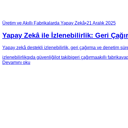
Üretim ve Akıllı Fabrikalarda Yapay Zekâ
•
21 Aralık 2025
Yapay Zekâ ile İzlenebilirlik: Geri Çağ
Yapay zekâ destekli izlenebilirlik, geri çağırma ve denetim süreçl
izlenebilirlik
gıda güvenliği
lot takibi
geri çağırma
akıllı fabrika
ya
Devamını oku