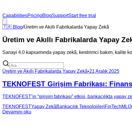
Capabilities
Pricing
Blog
Support
Start free trial
🇹🇷
Blog
/
Üretim ve Akıllı Fabrikalarda Yapay Zekâ
Üretim ve Akıllı Fabrikalarda Yapay Ze
Sanayi 4.0 kapsamında yapay zekâ, kestirimci bakım, kalite kont
Üretim ve Akıllı Fabrikalarda Yapay Zekâ
•
21 Aralık 2025
TEKNOFEST Girişim Fabrikası: Finanst
TEKNOFEST’in “girişim fabrikası” etkisi, bankacılıkta yapay zek
TEKNOFEST
Yapay Zekâ
Bankacılık Teknolojileri
FinTech
MLO
Devamını oku