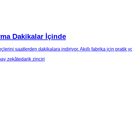
ırma Dakikalar İçinde
erini saatlerden dakikalara indiriyor. Akıllı fabrika için pratik yo
pay zekâ
tedarik zinciri