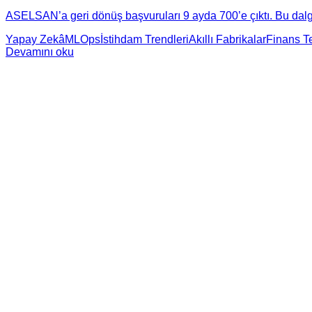
ASELSAN’a geri dönüş başvuruları 9 ayda 700’e çıktı. Bu dalga,
Yapay Zekâ
MLOps
İstihdam Trendleri
Akıllı Fabrikalar
Finans Te
Devamını oku