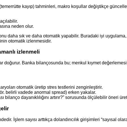
(temerrütte kayıp) tahminleri, makro koşullar değiştikçe güncel
çılabilir.
asına neden olur.
yonu daha sık ve daha otomatik yapabilir. Buradaki iyi uygulama,
nin otomatik izlenmesidir.
amanlı izlenmeli
malar doğurur. Banka bilançosunda bu; menkul kıymet değerlemesi
yoları otomatik üretip stres testlerini zenginleştirir.
(ör. belirli vadede anormal spread) erken yakalar.
bilanço dayanıklılığını artırır?” sorusunda ölçülebilir öneri üreti
elir
dir. İşlem sayısı arttıkça dolandırıcılık girişimleri “sayısal olar