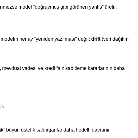
lenmezse model “doğruymuş gibi görünen yanlış” üretir.
 modelin her ay “yeniden yazılması” değil;
drift
(veri dağılımı
, mevduat vadesi ve kredi faiz sabitleme kararlarının daha
r.
ak” büyür; üstelik saldırganlar daha hedefli davranır.