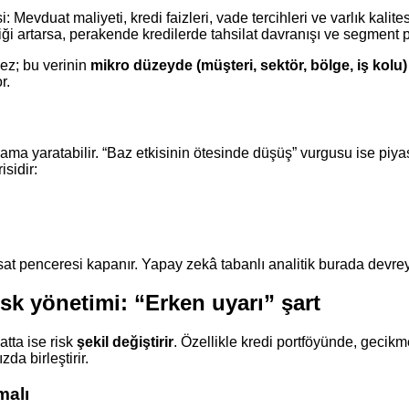
i: Mevduat maliyeti, kredi faizleri, vade tercihleri ve varlık kalit
rliği artarsa, perakende kredilerde tahsilat davranışı ve segment 
ez; bu verinin
mikro düzeyde (müşteri, sektör, bölge, iş kolu)
r.
tlama yaratabilir. “Baz etkisinin ötesinde düşüş” vurgusu ise piyas
sidir:
ırsat penceresi kapanır. Yapay zekâ tabanlı analitik burada devrey
sk yönetimi: “Erken uyarı” şart
atta ise risk
şekil değiştirir
. Özellikle kredi portföyünde, gecikme
da birleştirir.
malı