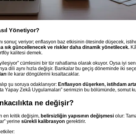
sıl Yönetiyor?
nuç veriyor; enflasyon baz etkisinin ötesinde düşecek, istihdam
aha sık güncellenecek ve riskler daha dinamik yönetilecek.
Kâğ
rtföy kalitesi demek.
eşiyor” cümlesini bir tür rahatlama olarak okuyor. Oysa iyi se
nya dili aynı hızla değişir. Bankalar bu geçiş döneminde iki seçe
arı
ile karar döngülerini kısaltacaklar.
alıp şu soruya odaklanıyor:
Enflasyon düşerken, istihdam artar
ta Yapay Zekâ Uygulamaları” serimizin bu bölümünde, somut kulla
kacılıkta ne değişir?
 en kritik değişim,
belirsizliğin yapısının değişmesi
olur: Tama
lar” yerine
sürekli kalibrasyon
gerektirir.
etkiler: