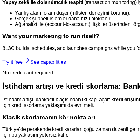
Yapay zekâ ile dolandırıcılık tespiti
(transaction monitoring) i
Yanlış alarm oranı düşer (müşteri deneyimi korunur).
Gerçek şüpheli işlemler daha hızlı bloklanır.
Ağ analizi ile (account-to-account) ilişkiler üzerinden “ör
Want your marketing to run itself?
3L3C builds, schedules, and launches campaigns while you fo
Try it free
See capabilities
No credit card required
İstihdam artışı ve kredi skorlama: Bank
İstihdam artışı, bankacılık açısından iki kapı açar:
kredi erişim
için kredi skorlama yaklaşımı da evrilmeli.
Klasik skorlamanın kör noktaları
Türkiye’de perakende kredi kararları çoğu zaman düzenli gelir ve
için bu yaklaşım yetersiz kalır.