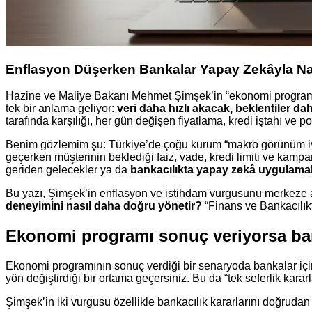
Enflasyon Düşerken Bankalar Yapay Zekâyla Na
Hazine ve Maliye Bakanı Mehmet Şimşek’in “ekonomi programı so
tek bir anlama geliyor:
veri daha hızlı akacak, beklentiler d
tarafında karşılığı, her gün değişen fiyatlama, kredi iştahı ve po
Benim gözlemim şu: Türkiye’de çoğu kurum “makro görünüm iyil
geçerken müşterinin beklediği faiz, vade, kredi limiti ve kampa
geriden gelecekler ya da
bankacılıkta yapay zekâ uygulamal
Bu yazı, Şimşek’in enflasyon ve istihdam vurgusunu merkeze 
deneyimini nasıl daha doğru yönetir?
“Finans ve Bankacılık
Ekonomi programı sonuç veriyorsa ban
Ekonomi programının sonuç verdiği bir senaryoda bankalar için
yön değiştirdiği bir ortama geçersiniz. Bu da “tek seferlik karar
Şimşek’in iki vurgusu özellikle bankacılık kararlarını doğrudan 