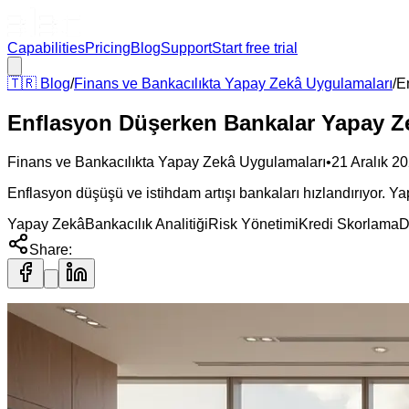
Capabilities
Pricing
Blog
Support
Start free trial
🇹🇷
Blog
/
Finans ve Bankacılıkta Yapay Zekâ Uygulamaları
/
E
Enflasyon Düşerken Bankalar Yapay Ze
Finans ve Bankacılıkta Yapay Zekâ Uygulamaları
•
21 Aralık 2
Enflasyon düşüşü ve istihdam artışı bankaları hızlandırıyor. Yapa
Yapay Zekâ
Bankacılık Analitiği
Risk Yönetimi
Kredi Skorlama
D
Share: