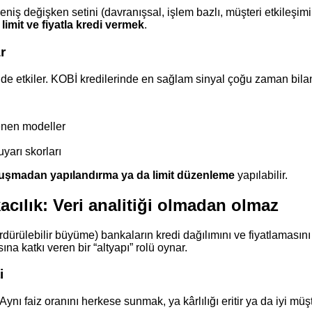
niş değişken setini (davranışsal, işlem bazlı, müşteri etkileşimi
imit ve fiyatla kredi vermek
.
r
ini de etkiler. KOBİ kredilerinde en sağlam sinyal çoğu zaman bil
enen modeller
yarı skorları
uşmadan yapılandırma ya da limit düzenleme
yapılabilir.
ılık: Veri analitiği olmadan olmaz
rdürülebilir büyüme) bankaların kredi dağılımını ve fiyatlamasını
na katkı veren bir “altyapı” rolü oynar.
i
nı faiz oranını herkese sunmak, ya kârlılığı eritir ya da iyi müşt