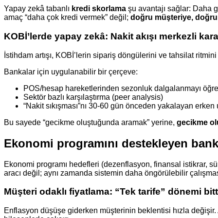
Yapay zekâ tabanlı
kredi skorlama
şu avantajı sağlar: Daha ge
amaç “daha çok kredi vermek” değil;
doğru müşteriye, doğru l
KOBİ’lerde yapay zekâ: Nakit akışı merkezli kara
İstihdam artışı, KOBİ’lerin sipariş döngülerini ve tahsilat ritm
Bankalar için uygulanabilir bir çerçeve:
POS/hesap hareketlerinden sezonluk dalgalanmayı öğr
Sektör bazlı karşılaştırma (peer analysis)
“Nakit sıkışması”nı 30-60 gün önceden yakalayan erken u
Bu sayede “gecikme oluştuğunda aramak” yerine,
gecikme ol
Ekonomi programını destekleyen bankac
Ekonomi programı hedefleri (dezenflasyon, finansal istikrar, sü
aracı değil; aynı zamanda sistemin daha öngörülebilir çalışması
Müşteri odaklı fiyatlama: “Tek tarife” dönemi bitt
Enflasyon düşüşe giderken müşterinin beklentisi hızla değişir. Ay