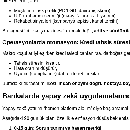
bileşenlerle çalışır:
Müşterinin risk profili (PD/LGD, davranış skoru)
Ürün kullanım derinliği (maaş, fatura, kart, yatırım)
Rekabet sinyalleri (kampanya tepkisi, kanal tercihi)
Bu, agresif bir “satış makinesi” kurmak değil;
adil ve sürdürüle
Operasyonlarda otomasyon: Kredi tahsis süresi 
Makro koşullar iyileşirken kredi talebi canlanırsa, darboğaz g
Tahsis süresini kısaltır,
Hata oranını düşürür,
Uyumu (compliance) daha izlenebilir kılar.
Burada kritik tasarım ilkesi:
İnsan onayını doğru noktaya ko
Bankalarda yapay zekâ uygulamalarında
Yapay zekâ yatırımı “hemen platform alalım” diye başlamamalı. 
Aşağıdaki 90 günlük plan, özellikle enflasyon düşüş beklentisi 
0-15 gün: Sorun tanımı ve başarı metriği