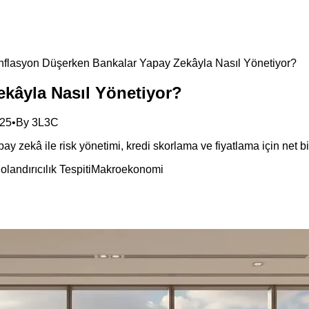
nflasyon Düşerken Bankalar Yapay Zekâyla Nasıl Yönetiyor?
kâyla Nasıl Yönetiyor?
025
•
By
3L3C
y zekâ ile risk yönetimi, kredi skorlama ve fiyatlama için net bir
olandırıcılık Tespiti
Makroekonomi