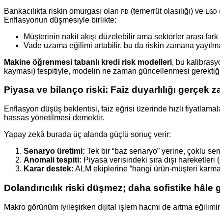
Bankacılıkta riskin omurgası olan
(temerrüt olasılığı) ve
PD
LGD
Enflasyonun düşmesiyle birlikte:
Müşterinin nakit akışı düzelebilir ama sektörler arası fark a
Vade uzama eğilimi artabilir, bu da riskin zamana yayılm
Makine öğrenmesi tabanlı kredi risk modelleri
, bu kalibras
kayması) tespitiyle, modelin ne zaman güncellenmesi gerektiği
Piyasa ve bilanço riski: Faiz duyarlılığı gerçek z
Enflasyon düşüş beklentisi, faiz eğrisi üzerinde hızlı fiyatla
hassas yönetilmesi demektir.
Yapay zekâ burada üç alanda güçlü sonuç verir:
Senaryo üretimi:
Tek bir “baz senaryo” yerine, çoklu senar
Anomali tespiti:
Piyasa verisindeki sıra dışı hareketleri 
Karar destek:
ALM ekiplerine “hangi ürün-müşteri karması 
Dolandırıcılık riski düşmez; daha sofistike hâle g
Makro görünüm iyileşirken dijital işlem hacmi de artma eğiliminde