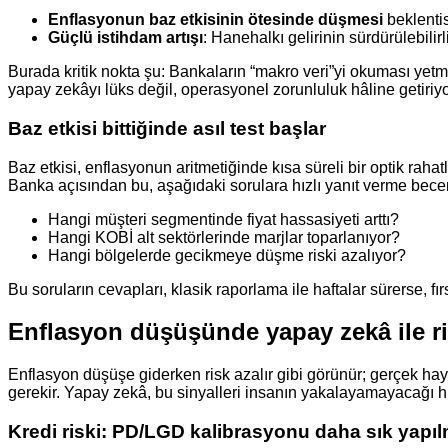
Enflasyonun baz etkisinin ötesinde düşmesi
beklentis
Güçlü istihdam artışı
: Hanehalkı gelirinin sürdürülebili
Burada kritik nokta şu: Bankaların “makro veri”yi okuması yetm
yapay zekâyı lüks değil, operasyonel zorunluluk hâline getiriyo
Baz etkisi bittiğinde asıl test başlar
Baz etkisi, enflasyonun aritmetiğinde kısa süreli bir optik raha
Banka açısından bu, aşağıdaki sorulara hızlı yanıt verme beceri
Hangi müşteri segmentinde fiyat hassasiyeti arttı?
Hangi KOBİ alt sektörlerinde marjlar toparlanıyor?
Hangi bölgelerde gecikmeye düşme riski azalıyor?
Bu soruların cevapları, klasik raporlama ile haftalar sürerse, f
Enflasyon düşüşünde yapay zekâ ile ri
Enflasyon düşüşe giderken risk azalır gibi görünür; gerçek hay
gerekir. Yapay zekâ, bu sinyalleri insanın yakalayamayacağı hız
Kredi riski: PD/LGD kalibrasyonu daha sık yapıl