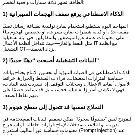
الطاقة، تظهر ثلاثة مسارات واقعية للخطر:
1) الذكاء الاصطناعي يرفع سقف الهجمات السيبرانية
المهاجم اليوم يستطيع استخدام نماذج توليدية لصياغة رسائل تصيّد
مقنعة جدًا، أو كتابة شيفرات ضارة بسرعة، أو تخصيص الهجوم بناءً
على معلومات عامة عن الموظفين والمقاولين. في بيئة تشغيلية
مثل النفط والغاز—حيث تتداخل أنظمة الأعمال IT مع أنظمة
التشغيل OT—يزداد التعقيد.
2) البيانات التشغيلية أصبحت “ذهبًا جديدًا”
الذكاء الاصطناعي في الصيانة التنبؤية أو تحسين الإنتاج يحتاج بيانات
حساسة: اهتزازات المضخات، قراءات الضغط والحرارة، خرائط
الأصول، أنماط الأعطال، وسجلات التوقف. إذا تسربت هذه البيانات،
فهي لا تكشف أسرارًا تشغيلية فحسب، بل قد تساعد خصمًا على
فهم نقاط الضعف.
3) النماذج نفسها قد تتحول إلى سطح هجوم
النموذج ليس “صندوقًا سحريًا”. يمكن تسميم البيانات المستخدمة في
تدريبه، أو التلاعب بمدخلاته لإنتاج قرارات خاطئة، أو استخراج
معلومات حساسة عبر أساليب استدراج (Prompt Injection) عند