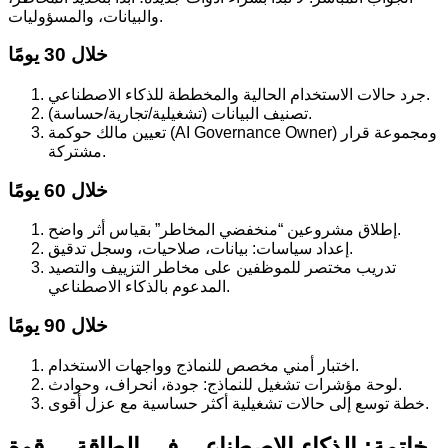
والبيانات، والمسؤوليات.
خلال 30 يومًا
جرد حالات الاستخدام الحالية والمخططة للذكاء الاصطناعي.
تصنيف البيانات (تشغيلية/تجارية/حساسة).
تعيين مالك حوكمة (AI Governance Owner) ومجموعة قرار
مشتركة.
خلال 60 يومًا
إطلاق مشروعين “منخفضي المخاطر” بقياس أثر واضح.
إعداد سياسات: بيانات، صلاحيات، وسجل تدقيق.
تدريب مختصر للموظفين على مخاطر التزييف والتصيد
المدعوم بالذكاء الاصطناعي.
خلال 90 يومًا
اختبار أمني مخصص للنماذج وواجهات الاستخدام.
لوحة مؤشرات تشغيل للنماذج: جودة، انحراف، وحوادث.
خطة توسع إلى حالات تشغيلية أكثر حساسية مع عزل أقوى.
خاتمة: الذكاء الاصطناعي في الطاقة… قوة