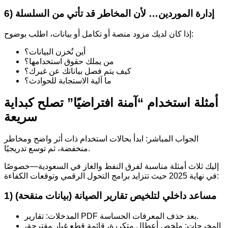
6) إدارة الموردين… لأن المخاطر قد تأتي من السلسلة
إذا كان لديك مزود منصة أو تكامل أو بيانات، اطلب بوضوح:
أين تُخزن البيانات؟
من يملك حقوق استخدامها؟
كيف يتم فصل بياناتك عن غيرك؟
ما آلية الاستجابة للحوادث؟
أمثلة استخدام “آمنة افتراضيًا” تصلح كبداية
سريعة
الجواب المباشر: ابدأ بحالات استخدام ذات أثر واضح ومخاطر
منخفضة، ثم توسع تدريجيًا.
إليك ثلاث أمثلة مناسبة لفرق النفط والغاز في السعودية—خصوصًا
في نهاية 2025 حيث تتزايد برامج التحول الرقمي وتوقعات الكفاءة:
1) مساعد داخلي لتلخيص تقارير الصيانة (بيانات منقحة)
المدخلات: تقارير PDF بعد حذف المعرفات الحساسة.
المخرجات: ملخص أعطال متكررة، قائمة قطع غيار مقترحة،