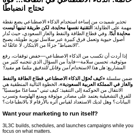
تحتاج انضباطًا
تحذير شميدت من إساءة استخدام الذكاء الاصطناعي يضع نقطة
مهمة على الطاولة:
التقنية نفسها محايدة، لكن طريقة تبنيها ليست
محايدة أبدًا
. وفي قطاع الطاقة والنفط والغاز السعودي، حيث تُدار
أصول حيوية وتعمل فرق كبيرة عبر سلاسل توريد طويلة، يصبح
“الانضباط” جزءًا من الابتكار، لا عائقًا له.
إذا أردت أن تكسب من الذكاء الاصطناعي—خفض توقفات، رفع
موثوقية، تحسين سلامة—فابدأ من السؤال الذي تتجنبه كثير من
المشاريع:
هل هذا الاستخدام آمن وقابل للتدقيق مثلما هو مفيد؟
ضمن سلسلة
«كيف تُحوّل الذكاء الاصطناعي قطاع الطاقة والنفط
والغاز في المملكة العربية السعودية»
، الخطوة التالية المنطقية هي
الانتقال من الحوكمة إلى التنفيذ: كيف تبني “مساعدًا مؤسسيًا”
للفرق التشغيلية يعتمد على مصادر موثوقة ويمنع الهلوسة وتسرب
البيانات؟ وهل لديك الاستعداد لقياس أثره بالأرقام لا بالانطباعات؟
Want your marketing to run itself?
3L3C builds, schedules, and launches campaigns while you
focus on what matters.