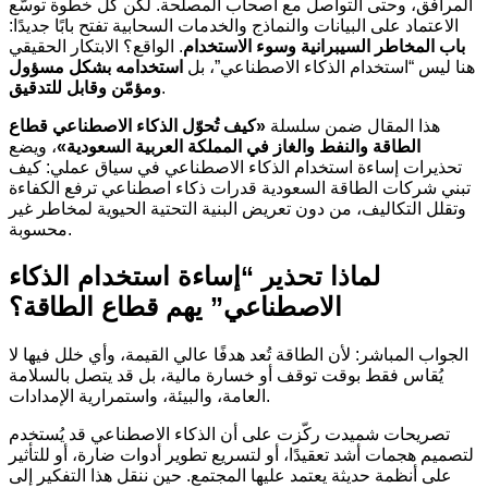
المرافق، وحتى التواصل مع أصحاب المصلحة. لكن كل خطوة توسّع
الاعتماد على البيانات والنماذج والخدمات السحابية تفتح بابًا جديدًا:
باب المخاطر السيبرانية وسوء الاستخدام
. الواقع؟ الابتكار الحقيقي
هنا ليس “استخدام الذكاء الاصطناعي”، بل
استخدامه بشكل مسؤول
.
ومؤمّن وقابل للتدقيق
هذا المقال ضمن سلسلة
«كيف تُحوّل الذكاء الاصطناعي قطاع
الطاقة والنفط والغاز في المملكة العربية السعودية»
، ويضع
تحذيرات إساءة استخدام الذكاء الاصطناعي في سياق عملي: كيف
تبني شركات الطاقة السعودية قدرات ذكاء اصطناعي ترفع الكفاءة
وتقلل التكاليف، من دون تعريض البنية التحتية الحيوية لمخاطر غير
محسوبة.
لماذا تحذير “إساءة استخدام الذكاء
الاصطناعي” يهم قطاع الطاقة؟
الجواب المباشر: لأن الطاقة تُعد هدفًا عالي القيمة، وأي خلل فيها لا
يُقاس فقط بوقت توقف أو خسارة مالية، بل قد يتصل بالسلامة
العامة، والبيئة، واستمرارية الإمدادات.
تصريحات شميدت ركّزت على أن الذكاء الاصطناعي قد يُستخدم
لتصميم هجمات أشد تعقيدًا، أو لتسريع تطوير أدوات ضارة، أو للتأثير
على أنظمة حديثة يعتمد عليها المجتمع. حين ننقل هذا التفكير إلى