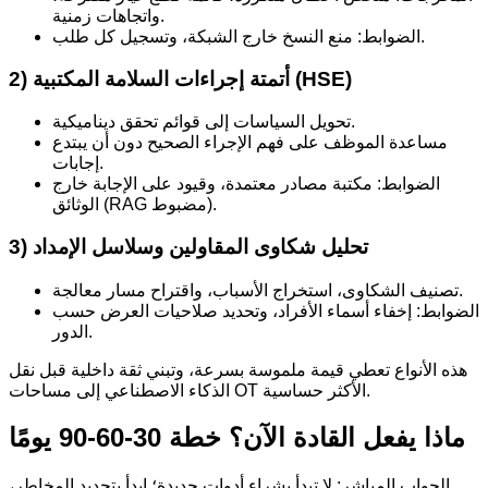
واتجاهات زمنية.
الضوابط: منع النسخ خارج الشبكة، وتسجيل كل طلب.
2) أتمتة إجراءات السلامة المكتبية (HSE)
تحويل السياسات إلى قوائم تحقق ديناميكية.
مساعدة الموظف على فهم الإجراء الصحيح دون أن يبتدع
إجابات.
الضوابط: مكتبة مصادر معتمدة، وقيود على الإجابة خارج
الوثائق (RAG مضبوط).
3) تحليل شكاوى المقاولين وسلاسل الإمداد
تصنيف الشكاوى، استخراج الأسباب، واقتراح مسار معالجة.
الضوابط: إخفاء أسماء الأفراد، وتحديد صلاحيات العرض حسب
الدور.
هذه الأنواع تعطي قيمة ملموسة بسرعة، وتبني ثقة داخلية قبل نقل
الذكاء الاصطناعي إلى مساحات OT الأكثر حساسية.
ماذا يفعل القادة الآن؟ خطة 30-60-90 يومًا
الجواب المباشر: لا تبدأ بشراء أدوات جديدة؛ ابدأ بتحديد المخاطر،