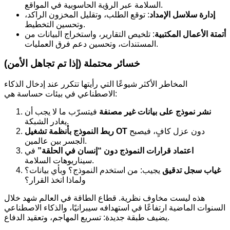
السلامة عبر الرؤية الحاسوبية في المواقع.
إدارة سلاسل الإمداد
: توقع الطلب، وتقليل المخزون الراكد،
وتحسين التخطيط.
أتمتة الأعمال المكتبية
: تلخيص التقارير، واستخراج البيانات من
المستندات، وتحسين دعم فرق العمليات.
خسائر محتملة (إذا تم تجاهل الأمن)
المخاطر الأكثر شيوعًا التي رأيتها تتكرر عند إدخال الذكاء
الاصطناعي في بيئات حساسة هي:
نشر نموذج على بيانات غير مصنفة
فيتسرّب ما لا يجب أن
يغادر الشبكة.
دون عزل كافٍ، فيصبح
ربط النموذج بأنظمة تشغيل OT
الجسر بين عالمين.
اعتماد قرارات النموذج دون “إنسان في الحلقة”
في
سيناريوهات السلامة.
غياب سجل تدقيق
يجيب: من استخدم النموذج؟ وبأي بيانات؟
ولماذا اتخذ القرار؟
هذه ليست مخاوف نظرية. قطاع الطاقة في العالم شهد خلال
السنوات الماضية ارتفاعًا في استهدافه سيبرانيًا، والذكاء الاصطناعي
يضيف طبقة جديدة: تسريع المهاجم، وتعقيد الدفاع.