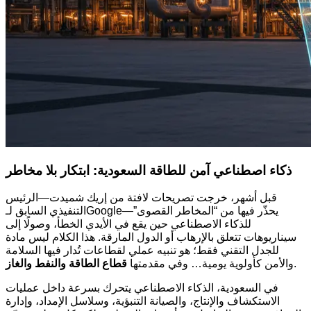
ذكاء اصطناعي آمن للطاقة السعودية: ابتكار بلا مخاطر
قبل أشهر، خرجت تصريحات لافتة من إريك شميدت—الرئيس
التنفيذي السابق لـGoogle—يحذّر فيها من “المخاطر القصوى”
للذكاء الاصطناعي حين يقع في الأيدي الخطأ، وصولًا إلى
سيناريوهات تتعلق بالإرهاب أو الدول المارقة. هذا الكلام ليس مادة
للجدل التقني فقط؛ هو تنبيه عملي لقطاعات تُدار فيها السلامة
.
والأمن كأولوية يومية… وفي مقدمتها
قطاع الطاقة والنفط والغاز
في السعودية، الذكاء الاصطناعي يتحرك بسرعة داخل عمليات
الاستكشاف والإنتاج، والصيانة التنبؤية، وسلاسل الإمداد، وإدارة