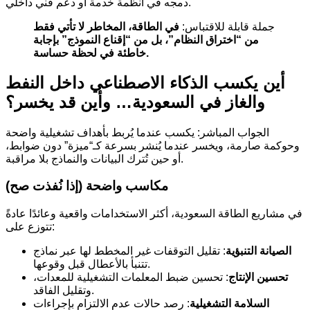
دمجه في أنظمة خدمة أو دعم فني داخلي.
جملة قابلة للاقتباس:
في الطاقة، المخاطر لا تأتي فقط
من “اختراق النظام”، بل من “إقناع النموذج” بإجابة
خاطئة في لحظة حساسة.
أين يكسب الذكاء الاصطناعي داخل النفط
والغاز في السعودية… وأين قد يخسر؟
الجواب المباشر: يكسب عندما يُربط بأهداف تشغيلية واضحة
وحوكمة صارمة، ويخسر عندما يُنشر بسرعة كـ“ميزة” دون ضوابط،
أو حين تُترك البيانات والنماذج بلا مراقبة.
مكاسب واضحة (إذا نُفذت صح)
في مشاريع الطاقة السعودية، أكثر الاستخدامات واقعية وعائدًا عادةً
تتوزع على:
الصيانة التنبؤية
: تقليل التوقفات غير المخطط لها عبر نماذج
تتنبأ بالأعطال قبل وقوعها.
تحسين الإنتاج
: تحسين ضبط المعلمات التشغيلية للمعدات،
وتقليل الفاقد.
السلامة التشغيلية
: رصد حالات عدم الالتزام بإجراءات