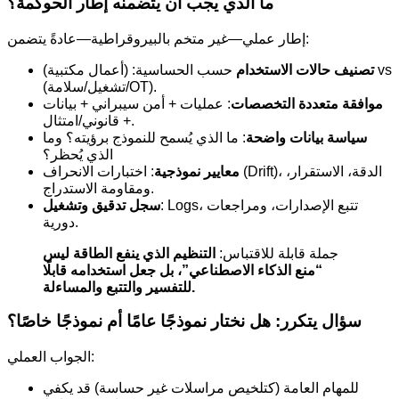
ما الذي يجب أن يتضمنه إطار الحوكمة؟
إطار عملي—غير متخم بالبيروقراطية—عادةً يتضمن:
تصنيف حالات الاستخدام
حسب الحساسية: (أعمال مكتبية) vs
(تشغيل/سلامة/OT).
موافقة متعددة التخصصات
: عمليات + أمن سيبراني + بيانات
+ قانوني/امتثال.
سياسة بيانات واضحة
: ما الذي يُسمح للنموذج برؤيته؟ وما
الذي يُحظر؟
معايير نموذجية
: اختبارات الانحراف (Drift)، الدقة، الاستقرار،
ومقاومة الاستدراج.
: Logs، تتبع الإصدارات، ومراجعات
سجل تدقيق وتشغيل
دورية.
جملة قابلة للاقتباس:
التنظيم الذي ينفع الطاقة ليس
“منع الذكاء الاصطناعي”، بل جعل استخدامه قابلًا
للتفسير والتتبع والمساءلة.
سؤال يتكرر: هل نختار نموذجًا عامًا أم نموذجًا خاصًا؟
الجواب العملي:
للمهام العامة (كتلخيص مراسلات غير حساسة) قد يكفي