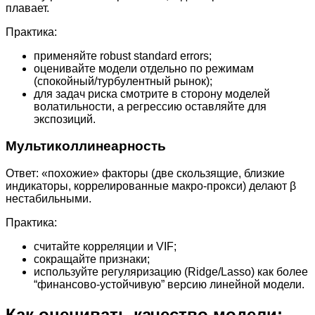
плавает.
Практика:
применяйте robust standard errors;
оценивайте модели отдельно по режимам
(спокойный/турбулентный рынок);
для задач риска смотрите в сторону моделей
волатильности, а регрессию оставляйте для
экспозиций.
Мультиколлинеарность
Ответ: «похожие» факторы (две скользящие, близкие
индикаторы, коррелированные макро-прокси) делают β
нестабильными.
Практика:
считайте корреляции и VIF;
сокращайте признаки;
используйте регуляризацию (Ridge/Lasso) как более
“финансово-устойчивую” версию линейной модели.
Как оценивать качество модели: