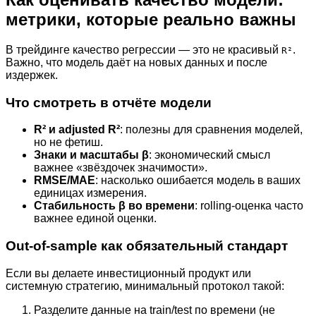
метрики, которые реально важны
В трейдинге качество регрессии — это не красивый
.
R²
Важно, что модель даёт на новых данных и после
издержек.
Что смотреть в отчёте модели
R² и adjusted R²
: полезны для сравнения моделей,
но не фетиш.
Знаки и масштабы β
: экономический смысл
важнее «звёздочек значимости».
RMSE/MAE
: насколько ошибается модель в ваших
единицах измерения.
Стабильность β во времени
: rolling-оценка часто
важнее единой оценки.
Out-of-sample как обязательный стандарт
Если вы делаете инвестиционный продукт или
системную стратегию, минимальный протокол такой:
Разделите данные на train/test по времени (не