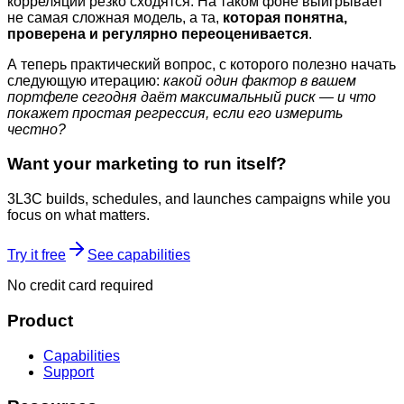
корреляции резко сходятся. На таком фоне выигрывает
не самая сложная модель, а та,
которая понятна,
проверена и регулярно переоценивается
.
А теперь практический вопрос, с которого полезно начать
следующую итерацию:
какой один фактор в вашем
портфеле сегодня даёт максимальный риск — и что
покажет простая регрессия, если его измерить
честно?
Want your marketing to run itself?
3L3C builds, schedules, and launches campaigns while you
focus on what matters.
Try it free
See capabilities
No credit card required
Product
Capabilities
Support