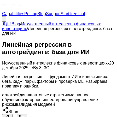
Capabilities
Pricing
Blog
Support
Start free trial
🇷🇺
Blog
/
Искусственный интеллект в финансовых
инвестициях
/
Линейная регрессия в алготрейдинге: база
для ИИ
Линейная регрессия в
алготрейдинге: база для ИИ
Искусственный интеллект в финансовых инвестициях
•
20
декабря 2025 г.
•
By
3L3C
Линейная регрессия — фундамент ИИ в инвестициях:
бета, хедж, пары, факторы и проверка ML. Разбираем
практику и ошибки.
алготрейдинг
квантовые стратегии
машинное
обучение
факторное инвестирование
управление
риском
валидация моделей
Share: