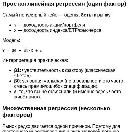
Простая линейная регрессия (один фактор)
Самый популярный кейс — оценка
беты
к рынку:
— доходность акции/портфеля
Y
— доходность индекса/ETF/фьючерса
X
Модель:
Y = β0 + β1·X + ε
Интерпретация практическая:
β1
: чувствительность к фактору (классическая
«бета»).
β0
: условная «альфа» (но в реальности это часто
смесь премий/ошибок спецификации).
ε
: то, что вы не объяснили (и именно здесь часто
живёт риск).
Множественная регрессия (несколько
факторов)
Рынок редко двигается одной причиной. Поэтому для
факторного инвестирования и риск-моделей логично