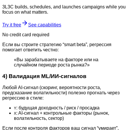
3L3C builds, schedules, and launches campaigns while you
focus on what matters.
Try it free
See capabilities
No credit card required
Если вы строите стратегию “smart beta”, регрессия
помогает ответить честно:
«Вы зарабатываете на факторе или на
случайном периоде роста рынка?»
4) Валидация ML/ИИ-сигналов
Любой AI-сигнал (скоринг, вероятности роста,
предсказание волатильности) полезно прогнать через
регрессию в стиле:
: будущая доходность / риск / просадка
Y
: AI-сигнал + контрольные факторы (рынок,
X
волатильность, сектор)
Если после контроля факторов ваш сигнал “умирает”,