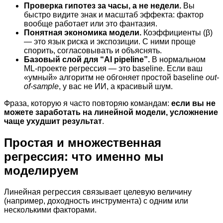
Проверка гипотез за часы, а не недели.
Вы
быстро видите знак и масштаб эффекта: фактор
вообще работает или это фантазия.
Понятная экономика модели.
Коэффициенты (β)
— это язык риска и экспозиции. С ними проще
спорить, согласовывать и объяснять.
Базовый слой для “AI pipeline”.
В нормальном
ML-проекте регрессия — это baseline. Если ваш
«умный» алгоритм не обгоняет простой baseline
out-
of-sample
, у вас не ИИ, а красивый шум.
Фраза, которую я часто повторяю командам:
если вы не
можете заработать на линейной модели, усложнение
чаще ухудшит результат
.
Простая и множественная
регрессия: что именно мы
моделируем
Линейная регрессия связывает целевую величину
(например, доходность инструмента) с одним или
несколькими факторами.