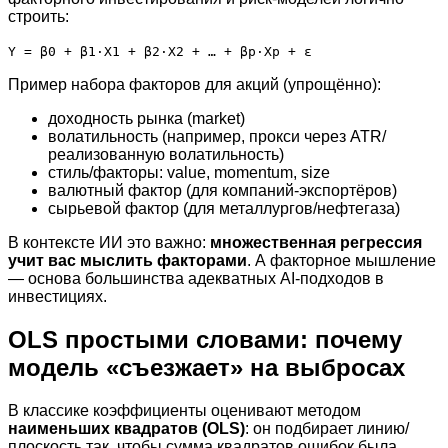
строить:
Y = β0 + β1·X1 + β2·X2 + … + βp·Xp + ε
Пример набора факторов для акций (упрощённо):
доходность рынка (market)
волатильность (например, прокси через ATR/
реализованную волатильность)
стиль/факторы: value, momentum, size
валютный фактор (для компаний-экспортёров)
сырьевой фактор (для металлургов/нефтегаза)
В контексте ИИ это важно:
множественная регрессия
учит вас мыслить факторами
. А факторное мышление
— основа большинства адекватных AI-подходов в
инвестициях.
OLS простыми словами: почему
модель «съезжает» на выбросах
В классике коэффициенты оценивают методом
наименьших квадратов (OLS)
: он подбирает линию/
плоскость так, чтобы сумма квадратов ошибок была