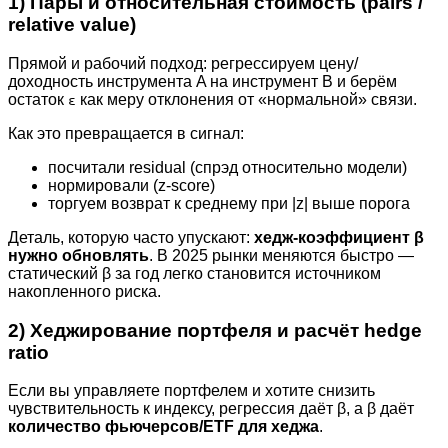
1) Пары и относительная стоимость (pairs /
relative value)
Прямой и рабочий подход: регрессируем цену/
доходность инструмента A на инструмент B и берём
остаток
как меру отклонения от «нормальной» связи.
ε
Как это превращается в сигнал:
посчитали residual (спрэд относительно модели)
нормировали (z-score)
торгуем возврат к среднему при |z| выше порога
Деталь, которую часто упускают:
хедж-коэффициент β
нужно обновлять
. В 2025 рынки меняются быстро —
статический β за год легко становится источником
накопленного риска.
2) Хеджирование портфеля и расчёт hedge
ratio
Если вы управляете портфелем и хотите снизить
чувствительность к индексу, регрессия даёт β, а β даёт
количество фьючерсов/ETF для хеджа
.