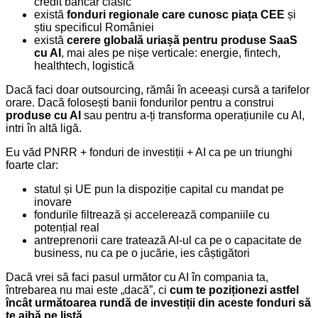
credit bancar clasic
există
fonduri regionale care cunosc piața CEE
și
știu specificul României
există
cerere globală uriașă pentru produse SaaS
cu AI
, mai ales pe nișe verticale: energie, fintech,
healthtech, logistică
Dacă faci doar outsourcing, rămâi în aceeași cursă a tarifelor
orare. Dacă folosești banii fondurilor pentru a construi
produse cu AI
sau pentru a-ți transforma operațiunile cu AI,
intri în altă ligă.
Eu văd PNRR + fonduri de investiții + AI ca pe un triunghi
foarte clar:
statul și UE pun la dispoziție capital cu mandat pe
inovare
fondurile filtrează și accelerează companiile cu
potențial real
antreprenorii care tratează AI-ul ca pe o capacitate de
business, nu ca pe o jucărie, ies câștigători
Dacă vrei să faci pasul următor cu AI în compania ta,
întrebarea nu mai este „dacă”, ci
cum te poziționezi astfel
încât următoarea rundă de investiții din aceste fonduri să
te aibă pe listă
.