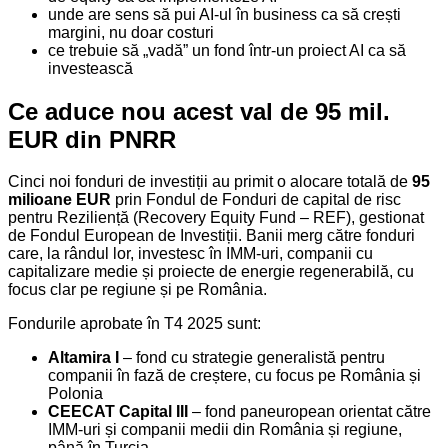
unde are sens să pui AI-ul în business ca să crești
margini, nu doar costuri
ce trebuie să „vadă” un fond într-un proiect AI ca să
investească
Ce aduce nou acest val de 95 mil.
EUR din PNRR
Cinci noi fonduri de investiții au primit o alocare totală de
95
milioane EUR
prin Fondul de Fonduri de capital de risc
pentru Reziliență (Recovery Equity Fund – REF), gestionat
de Fondul European de Investiții. Banii merg către fonduri
care, la rândul lor, investesc în IMM-uri, companii cu
capitalizare medie și proiecte de energie regenerabilă, cu
focus clar pe regiune și pe România.
Fondurile aprobate în T4 2025 sunt:
Altamira I
– fond cu strategie generalistă pentru
companii în fază de creștere, cu focus pe România și
Polonia
CEECAT Capital III
– fond paneuropean orientat către
IMM-uri și companii medii din România și regiune,
până în Turcia