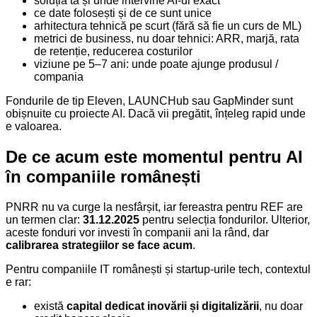
soluția ta și unde intervine AI-ul exact
ce date folosești și de ce sunt unice
arhitectura tehnică pe scurt (fără să fie un curs de ML)
metrici de business, nu doar tehnici: ARR, marjă, rata
de retenție, reducerea costurilor
viziune pe 5–7 ani: unde poate ajunge produsul /
compania
Fondurile de tip Eleven, LAUNCHub sau GapMinder sunt
obișnuite cu proiecte AI. Dacă vii pregătit, înțeleg rapid unde
e valoarea.
De ce acum este momentul pentru AI
în companiile românești
PNRR nu va curge la nesfârșit, iar fereastra pentru REF are
un termen clar:
31.12.2025
pentru selecția fondurilor. Ulterior,
aceste fonduri vor investi în companii ani la rând, dar
calibrarea strategiilor se face acum
.
Pentru companiile IT românești și startup-urile tech, contextul
e rar:
există
capital dedicat inovării și digitalizării
, nu doar