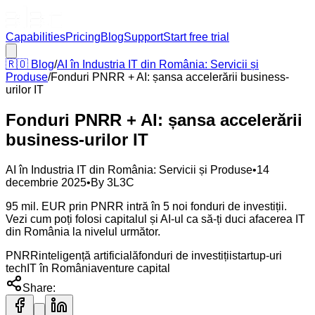
Capabilities
Pricing
Blog
Support
Start free trial
🇷🇴
Blog
/
AI în Industria IT din România: Servicii și
Produse
/
Fonduri PNRR + AI: șansa accelerării business-
urilor IT
Fonduri PNRR + AI: șansa accelerării
business-urilor IT
AI în Industria IT din România: Servicii și Produse
•
14
decembrie 2025
•
By
3L3C
95 mil. EUR prin PNRR intră în 5 noi fonduri de investiții.
Vezi cum poți folosi capitalul și AI-ul ca să-ți duci afacerea IT
din România la nivelul următor.
PNRR
inteligență artificială
fonduri de investiții
startup-uri
tech
IT în România
venture capital
Share: