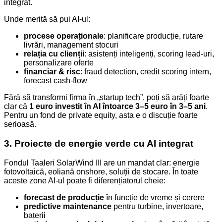
integrat.
Unde merită să pui AI-ul:
procese operaționale
: planificare producție, rutare
livrări, management stocuri
relația cu clienții
: asistenți inteligenți, scoring lead-uri,
personalizare oferte
financiar & risc
: fraud detection, credit scoring intern,
forecast cash-flow
Fără să transformi firma în „startup tech”, poți să arăți foarte
clar că
1 euro investit în AI întoarce 3–5 euro în 3–5 ani
.
Pentru un fond de private equity, asta e o discuție foarte
serioasă.
3. Proiecte de energie verde cu AI integrat
Fondul Taaleri SolarWind III are un mandat clar: energie
fotovoltaică, eoliană onshore, soluții de stocare. În toate
aceste zone AI-ul poate fi diferențiatorul cheie:
forecast de producție
în funcție de vreme și cerere
predictive maintenance
pentru turbine, invertoare,
baterii