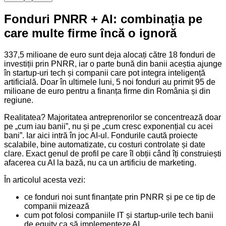
Fonduri PNRR + AI: combinația pe
care multe firme încă o ignoră
337,5 milioane de euro sunt deja alocați către 18 fonduri de
investiții prin PNRR, iar o parte bună din banii aceștia ajunge
în startup-uri tech și companii care pot integra inteligență
artificială. Doar în ultimele luni, 5 noi fonduri au primit 95 de
milioane de euro pentru a finanța firme din România și din
regiune.
Realitatea? Majoritatea antreprenorilor se concentrează doar
pe „cum iau banii”, nu și pe „cum cresc exponențial cu acei
bani”. Iar aici intră în joc AI-ul. Fondurile caută proiecte
scalabile, bine automatizate, cu costuri controlate și date
clare. Exact genul de profil pe care îl obții când îți construiești
afacerea cu AI la bază, nu ca un artificiu de marketing.
În articolul acesta vezi:
ce fonduri noi sunt finanțate prin PNRR și pe ce tip de
companii mizează
cum pot folosi companiile IT și startup-urile tech banii
de equity ca să implementeze AI