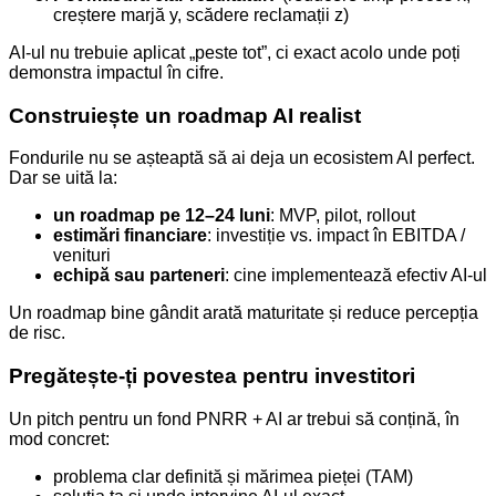
creștere marjă y, scădere reclamații z)
AI-ul nu trebuie aplicat „peste tot”, ci exact acolo unde poți
demonstra impactul în cifre.
Construiește un roadmap AI realist
Fondurile nu se așteaptă să ai deja un ecosistem AI perfect.
Dar se uită la:
un roadmap pe 12–24 luni
: MVP, pilot, rollout
estimări financiare
: investiție vs. impact în EBITDA /
venituri
echipă sau parteneri
: cine implementează efectiv AI-ul
Un roadmap bine gândit arată maturitate și reduce percepția
de risc.
Pregătește-ți povestea pentru investitori
Un pitch pentru un fond PNRR + AI ar trebui să conțină, în
mod concret:
problema clar definită și mărimea pieței (TAM)