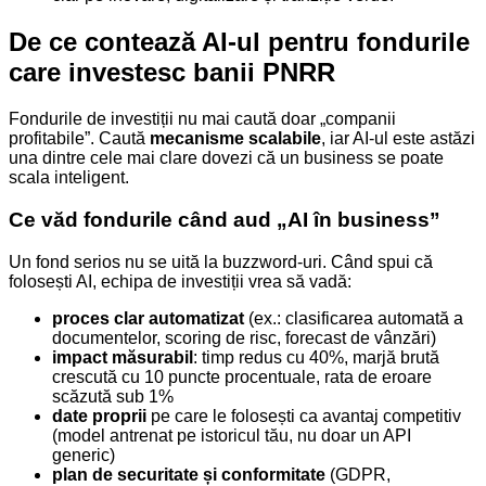
De ce contează AI-ul pentru fondurile
care investesc banii PNRR
Fondurile de investiții nu mai caută doar „companii
profitabile”. Caută
mecanisme scalabile
, iar AI-ul este astăzi
una dintre cele mai clare dovezi că un business se poate
scala inteligent.
Ce văd fondurile când aud „AI în business”
Un fond serios nu se uită la buzzword-uri. Când spui că
folosești AI, echipa de investiții vrea să vadă:
proces clar automatizat
(ex.: clasificarea automată a
documentelor, scoring de risc, forecast de vânzări)
impact măsurabil
: timp redus cu 40%, marjă brută
crescută cu 10 puncte procentuale, rata de eroare
scăzută sub 1%
date proprii
pe care le folosești ca avantaj competitiv
(model antrenat pe istoricul tău, nu doar un API
generic)
plan de securitate și conformitate
(GDPR,