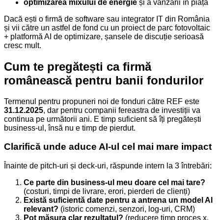
optimizarea mixului de energie
și a vânzării în piață
Dacă ești o firmă de software sau integrator IT din România
și vii către un astfel de fond cu un proiect de parc fotovoltaic
+ platformă AI de optimizare, șansele de discuție serioasă
cresc mult.
Cum te pregătești ca firmă
românească pentru banii fondurilor
Termenul pentru propuneri noi de fonduri către REF este
31.12.2025
, dar pentru companii fereastra de investiții va
continua pe următorii ani. E timp suficient să îți pregătești
business-ul, însă nu e timp de pierdut.
Clarifică unde aduce AI-ul cel mai mare impact
Înainte de pitch-uri și deck-uri, răspunde intern la 3 întrebări:
Ce parte din business-ul meu doare cel mai tare?
(costuri, timpi de livrare, erori, pierderi de clienți)
Există suficientă date pentru a antrena un model AI
relevant?
(istoric comenzi, senzori, log-uri, CRM)
Pot măsura clar rezultatul?
(reducere timp proces x,