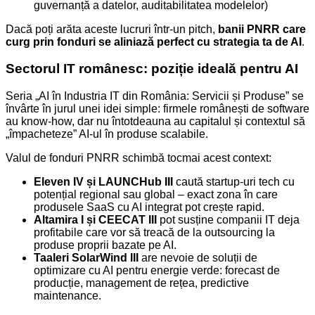
guvernanță a datelor, auditabilitatea modelelor)
Dacă poți arăta aceste lucruri într-un pitch,
banii PNRR care
curg prin fonduri se aliniază perfect cu strategia ta de AI
.
Sectorul IT românesc: poziție ideală pentru AI
Seria „AI în Industria IT din România: Servicii și Produse” se
învârte în jurul unei idei simple: firmele românești de software
au know-how, dar nu întotdeauna au capitalul și contextul să
„împacheteze” AI-ul în produse scalabile.
Valul de fonduri PNRR schimbă tocmai acest context:
Eleven IV și LAUNCHub III
caută startup-uri tech cu
potențial regional sau global – exact zona în care
produsele SaaS cu AI integrat pot crește rapid.
Altamira I și CEECAT III
pot susține companii IT deja
profitabile care vor să treacă de la outsourcing la
produse proprii bazate pe AI.
Taaleri SolarWind III
are nevoie de soluții de
optimizare cu AI pentru energie verde: forecast de
producție, management de rețea, predictive
maintenance.