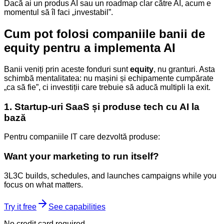
Dacă ai un produs AI sau un roadmap clar către AI, acum e
momentul să îl faci „investabil”.
Cum pot folosi companiile banii de
equity pentru a implementa AI
Banii veniți prin aceste fonduri sunt
equity
, nu granturi. Asta
schimbă mentalitatea: nu mașini și echipamente cumpărate
„ca să fie”, ci investiții care trebuie să aducă multipli la exit.
1. Startup-uri SaaS și produse tech cu AI la
bază
Pentru companiile IT care dezvoltă produse:
Want your marketing to run itself?
3L3C builds, schedules, and launches campaigns while you
focus on what matters.
Try it free
See capabilities
No credit card required