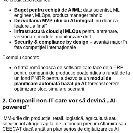
Buget pentru echipă de AI/ML
: data scientist, ML
engineer, MLOps, product manager tehnic
Dezvoltarea MVP-ului cu AI integrat
, nu doar ca
feature „la final”
Infrastructură cloud și MLOps
pentru antrenare,
versionare modele, monitorizare drift
Security & compliance by design
– avantaj major în
fața competiției internaționale
Exemplu concret:
o firmă românească de software care face deja ERP
pentru companii de producție poate ridica o rundă de la
un fond PNRR pentru a dezvolta un
modul de
planificare automată bazat pe AI
: forecast cerere,
optimizare stoc, simulare scenarii.
2. Companii non-IT care vor să devină „AI-
powered”
IMM-urile din producție, retail, logistică, agricultură sau
servicii pot atrage capital de la fonduri precum Altamira sau
CEECAT dacă arată un plan serios de digitalizare cu AI