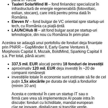
Taaleri SolarWind III
– fond finlandez specializat în
infrastructură de energie regenerabilă (fotovoltaic,
eolian, stocare), care intră pentru prima dată în
România
Eleven IV
– fond bulgar de VC orientat spre startup-uri
tech, cu România ca piață-țintă
LAUNCHub III
– alt fond bulgar axat pe startup-uri
tehnologice, din nou cu România în prim-plan
Acestea se adaugă unui portofoliu de fonduri deja finanțate
prin PNRR – GapMinder II, Early Game Ventures II,
Morphosis Capital II, Mozaik, BoldMind, Sparking Capital II
ș.a. Per total, până acum:
337,5 mil. EUR
alocați pentru
18 fonduri de investiții
aproximativ
120 mil. EUR
deja investiți în ~20 de
companii românești
investițiile totale în economie sunt estimate să fie de cel
puțin
1,5x alocările
pe durata de viață a fondurilor
(minim 10 ani)
Acesta e contextul în care un startup IT sau o
firmă care vrea să implementeze AI poate intra în
discuție: fonduri cu lichiditate, mandat european
clar pe inovare, digitalizare și tranziție verde.