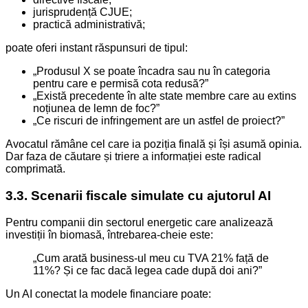
jurisprudență CJUE;
practică administrativă;
poate oferi instant răspunsuri de tipul:
„Produsul X se poate încadra sau nu în categoria
pentru care e permisă cota redusă?”
„Există precedente în alte state membre care au extins
noțiunea de lemn de foc?”
„Ce riscuri de infringement are un astfel de proiect?”
Avocatul rămâne cel care ia poziția finală și își asumă opinia.
Dar faza de căutare și triere a informației este radical
comprimată.
3.3. Scenarii fiscale simulate cu ajutorul AI
Pentru companii din sectorul energetic care analizează
investiții în biomasă, întrebarea-cheie este:
„Cum arată business-ul meu cu TVA 21% față de
11%? Și ce fac dacă legea cade după doi ani?”
Un AI conectat la modele financiare poate: