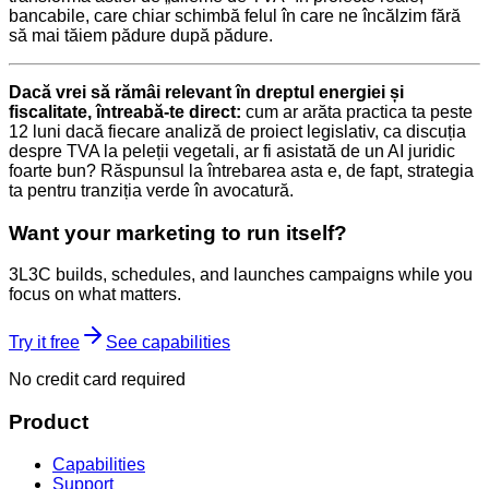
bancabile, care chiar schimbă felul în care ne încălzim fără
să mai tăiem pădure după pădure.
Dacă vrei să rămâi relevant în dreptul energiei și
fiscalitate, întreabă-te direct:
cum ar arăta practica ta peste
12 luni dacă fiecare analiză de proiect legislativ, ca discuția
despre TVA la peleții vegetali, ar fi asistată de un AI juridic
foarte bun? Răspunsul la întrebarea asta e, de fapt, strategia
ta pentru tranziția verde în avocatură.
Want your marketing to run itself?
3L3C builds, schedules, and launches campaigns while you
focus on what matters.
Try it free
See capabilities
No credit card required
Product
Capabilities
Support