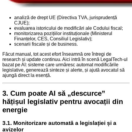
analiză de drept UE (Directiva TVA, jurisprudență
CJUE);
evaluarea istoricului de modificări ale Codului fiscal;
monitorizarea pozițiilor instituționale (Ministerul
Finanțelor, CES, Consiliul Legislativ);
scenarii fiscale și de business.
Făcut manual, tot acest efort înseamnă ore întregi de
research și update continuu. Aici intră în scenă LegalTech-ul
bazat pe AI: sisteme care urmăresc automat modificările
legislative, generează sinteze și alerte, și ajută avocatul să
ajungă direct la esență.
3. Cum poate AI să „descurce”
hățișul legislativ pentru avocații din
energie
3.1. Monitorizare automată a legislației și a
avizelor