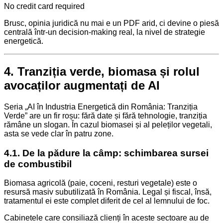
No credit card required
Brusc, opinia juridică nu mai e un PDF arid, ci devine o piesă
centrală într-un decision-making real, la nivel de strategie
energetică.
4. Tranziția verde, biomasa și rolul
avocaților augmentați de AI
Seria „AI în Industria Energetică din România: Tranziția
Verde” are un fir roșu: fără date și fără tehnologie, tranziția
rămâne un slogan. În cazul biomasei și al peleților vegetali,
asta se vede clar în patru zone.
4.1. De la pădure la câmp: schimbarea sursei
de combustibil
Biomasa agricolă (paie, coceni, resturi vegetale) este o
resursă masiv subutilizată în România. Legal și fiscal, însă,
tratamentul ei este complet diferit de cel al lemnului de foc.
Cabinetele care consiliază clienți în aceste sectoare au de