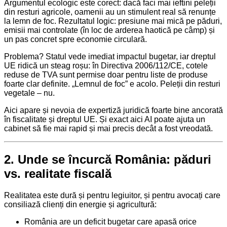
Argumentul ecologic este corect: dacă faci mai ieftini peleții
din resturi agricole, oamenii au un stimulent real să renunțe
la lemn de foc. Rezultatul logic: presiune mai mică pe păduri,
emisii mai controlate (în loc de arderea haotică pe câmp) și
un pas concret spre economie circulară.
Problema? Statul vede imediat impactul bugetar, iar dreptul
UE ridică un steag roșu: în Directiva 2006/112/CE, cotele
reduse de TVA sunt permise doar pentru liste de produse
foarte clar definite. „Lemnul de foc” e acolo. Peleții din resturi
vegetale – nu.
Aici apare și nevoia de expertiză juridică foarte bine ancorată
în fiscalitate și dreptul UE. Și exact aici AI poate ajuta un
cabinet să fie mai rapid și mai precis decât a fost vreodată.
2. Unde se încurcă România: păduri
vs. realitate fiscală
Realitatea este dură și pentru legiuitor, și pentru avocați care
consiliază clienți din energie și agricultură:
România are un deficit bugetar care apasă orice