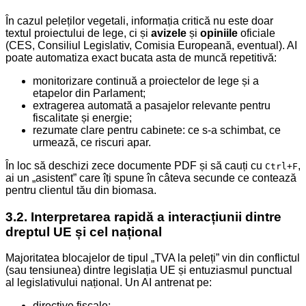
În cazul peleților vegetali, informația critică nu este doar
textul proiectului de lege, ci și
avizele
și
opiniile
oficiale
(CES, Consiliul Legislativ, Comisia Europeană, eventual). AI
poate automatiza exact bucata asta de muncă repetitivă:
monitorizare continuă a proiectelor de lege și a
etapelor din Parlament;
extragerea automată a pasajelor relevante pentru
fiscalitate și energie;
rezumate clare pentru cabinete: ce s-a schimbat, ce
urmează, ce riscuri apar.
În loc să deschizi zece documente PDF și să cauți cu
,
Ctrl+F
ai un „asistent” care îți spune în câteva secunde ce contează
pentru clientul tău din biomasa.
3.2. Interpretarea rapidă a interacțiunii dintre
dreptul UE și cel național
Majoritatea blocajelor de tipul „TVA la peleți” vin din conflictul
(sau tensiunea) dintre legislația UE și entuziasmul punctual
al legislativului național. Un AI antrenat pe:
directive fiscale;