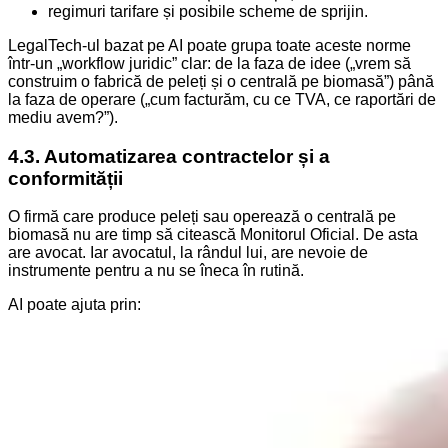
regimuri tarifare și posibile scheme de sprijin.
LegalTech-ul bazat pe AI poate grupa toate aceste norme
într-un „workflow juridic” clar: de la faza de idee („vrem să
construim o fabrică de peleți și o centrală pe biomasă”) până
la faza de operare („cum facturăm, cu ce TVA, ce raportări de
mediu avem?”).
4.3. Automatizarea contractelor și a
conformității
O firmă care produce peleți sau operează o centrală pe
biomasă nu are timp să citească Monitorul Oficial. De asta
are avocat. Iar avocatul, la rândul lui, are nevoie de
instrumente pentru a nu se îneca în rutină.
AI poate ajuta prin: