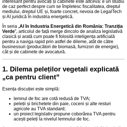
interesant pentru avocați și cabinete este altceva: e un studiu
de caz perfect despre cum se împletesc fiscalitatea, dreptul
mediului, dreptul UE și, foarte concret, nevoia de LegalTech
și AI juridică în industria energetică.
În seria „
AI în Industria Energetică din România: Tranziția
Verde
”, articolul de față merge dincolo de analiza legislativă
clasică și arată cum poate fi folosită inteligența artificială
pentru a naviga rapid prin astfel de dileme, atât de către
businessuri (producători de biomasă, furnizori de energie),
cât și de cabinete de avocatură.
1. Dilema peleților vegetali explicată
„ca pentru client”
Esența discuției este simplă:
lemnul de foc are cotă redusă de TVA;
peleții și brichetele din paie, coceni și alte resturi
agricole au TVA standard;
un proiect legislativ propune coborârea TVA pentru
acești peleți la nivelul lemnului de foc.