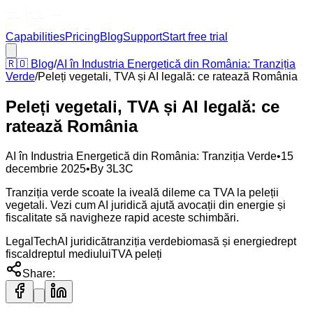
Capabilities
Pricing
Blog
Support
Start free trial
🇷🇴
Blog
/
AI în Industria Energetică din România: Tranziția
Verde
/
Peleți vegetali, TVA și AI legală: ce ratează România
Peleți vegetali, TVA și AI legală: ce
ratează România
AI în Industria Energetică din România: Tranziția Verde
•
15
decembrie 2025
•
By
3L3C
Tranziția verde scoate la iveală dileme ca TVA la peleții
vegetali. Vezi cum AI juridică ajută avocații din energie și
fiscalitate să navigheze rapid aceste schimbări.
LegalTech
AI juridică
tranziția verde
biomasă și energie
drept
fiscal
dreptul mediului
TVA peleți
Share: