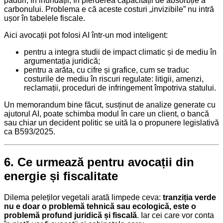
păduri, în inundații, în pierderea capacității de absorbție a
carbonului. Problema e că aceste costuri „invizibile” nu intră
ușor în tabelele fiscale.
Aici avocații pot folosi AI într-un mod inteligent:
pentru a integra studii de impact climatic și de mediu în
argumentația juridică;
pentru a arăta, cu cifre și grafice, cum se traduc
costurile de mediu în riscuri regulate: litigii, amenzi,
reclamații, proceduri de infringement împotriva statului.
Un memorandum bine făcut, susținut de analize generate cu
ajutorul AI, poate schimba modul în care un client, o bancă
sau chiar un decident politic se uită la o propunere legislativă
ca B593/2025.
6. Ce urmează pentru avocații din
energie și fiscalitate
Dilema peleților vegetali arată limpede ceva:
tranziția verde
nu e doar o problemă tehnică sau ecologică, este o
problemă profund juridică și fiscală
. Iar cei care vor conta