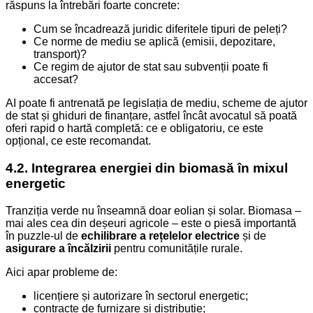
răspuns la întrebări foarte concrete:
Cum se încadrează juridic diferitele tipuri de peleți?
Ce norme de mediu se aplică (emisii, depozitare,
transport)?
Ce regim de ajutor de stat sau subvenții poate fi
accesat?
AI poate fi antrenată pe legislația de mediu, scheme de ajutor
de stat și ghiduri de finanțare, astfel încât avocatul să poată
oferi rapid o hartă completă: ce e obligatoriu, ce este
opțional, ce este recomandat.
4.2. Integrarea energiei din biomasă în mixul
energetic
Tranziția verde nu înseamnă doar eolian și solar. Biomasa –
mai ales cea din deșeuri agricole – este o piesă importantă
în puzzle-ul de
echilibrare a rețelelor electrice
și de
asigurare a încălzirii
pentru comunitățile rurale.
Aici apar probleme de:
licențiere și autorizare în sectorul energetic;
contracte de furnizare și distribuție;