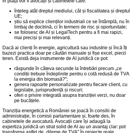
în piață vor fi avocații și cabinetele care:
înțeleg atât dreptul mediului, cât și fiscalitatea și dreptul
UE;
știu să explice clienților industriali ce se întâmplă, nu în
limbaj de doctrină, ci în termeni de risc și oportunitate;
se folosesc de AI și LegalTech pentru a fi mai rapizi,
mai preciși și mai relevanți.
Dacă ai clienți în energie, agricultură sau industrie și încă îți
bazezi practica doar pe căutări manuale și fișe excel, pierzi
teren. Există deja instrumente de AI juridică ce pot:
răspunde în câteva secunde la întrebări precum „ce
condiții trebuie îndeplinite pentru o cotă redusă de TVA
la energia din biomasă?”;
genera rapoarte personalizate pentru fiecare client, cu
legislație, jurisprudență și riscuri;
oferi o privire integrată asupra tranziției verzi, nu doar
pe bucățele.
Tranziția energetică a României se joacă în consilii de
administrație, în comisii parlamentare și, foarte des, în
cabinetele de avocatură. Avocații care își adaugă la
expertiza juridică un strat solid de AI au un avantaj clar: pot
transforma astfel de „dileme de TVA” în proiecte reale,