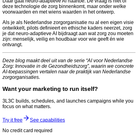
Daar gaat neuro-adaptieve AI naartoe. De vraag is niet of
deze technologie de zorg binnenkomt, maar onder welke
voorwaarden en met wiens waarden in het ontwerp.
Als je als Nederlandse zorgorganisatie nu al een eigen visie
ontwikkelt, pilots definieert en ethische kaders neerzet, zorg
je dat neuro-adaptieve AI bijdraagt aan wat zorg zou moeten
zijn: menselijk, veilig en houdbaar voor wie geeft én wie
ontvangt.
Deze blog maakt deel uit van de serie “AI voor Nederlandse
Zorg: Innovatie in de Gezondheidszorg”, waarin we concrete
AI-toepassingen vertalen naar de praktijk van Nederlandse
zorgorganisaties.
Want your marketing to run itself?
3L3C builds, schedules, and launches campaigns while you
focus on what matters.
Try it free
See capabilities
No credit card required