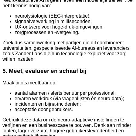
Neuro-adaptieve AI is geen “even een modelletje trainen”. Je
hebt kennis nodig van:
neurofysiologie (EEG-interpretatie),
signaalverwerking in milliseconden,
UX-ontwerp voor hoge-druk-omgevingen,
zorgprocessen en -wetgeving.
Zoek dus samenwerking met partijen die dit combineren:
universiteiten, gespecialiseerde AI-bureaus en leveranciers
zoals Zander Labs die hun technologie expliciet voor zorg
willen inzetten.
5. Meet, evalueer en schaaf bij
Maak pilots meetbaar op:
aantal alarmen / alerts per uur per professional;
ervaren werkdruk (via vragenlijsten én neuro-data);
incidenten en bijna-incidenten;
acceptatie door gebruikers.
Gebruik deze data om de neuro-adaptieve instellingen te
verfijnen en een businesscase te bouwen. Denk aan minder
fouten, lager verzuim, hogere gebruikerstevredenheid en