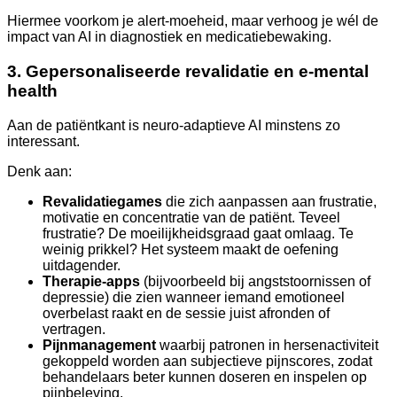
Hiermee voorkom je alert-moeheid, maar verhoog je wél de
impact van AI in diagnostiek en medicatiebewaking.
3. Gepersonaliseerde revalidatie en e-mental
health
Aan de patiëntkant is neuro-adaptieve AI minstens zo
interessant.
Denk aan:
Revalidatiegames
die zich aanpassen aan frustratie,
motivatie en concentratie van de patiënt. Teveel
frustratie? De moeilijkheidsgraad gaat omlaag. Te
weinig prikkel? Het systeem maakt de oefening
uitdagender.
Therapie-apps
(bijvoorbeeld bij angststoornissen of
depressie) die zien wanneer iemand emotioneel
overbelast raakt en de sessie juist afronden of
vertragen.
Pijnmanagement
waarbij patronen in hersenactiviteit
gekoppeld worden aan subjectieve pijnscores, zodat
behandelaars beter kunnen doseren en inspelen op
pijnbeleving.