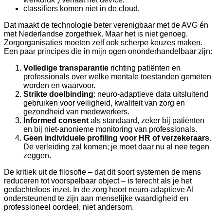
classifiers komen niet in de cloud.
Dat maakt de technologie beter verenigbaar met de AVG én
met Nederlandse zorgethiek. Maar het is niet genoeg.
Zorgorganisaties moeten zelf ook scherpe keuzes maken.
Een paar principes die in mijn ogen ononderhandelbaar zijn:
Volledige transparantie
richting patiënten en
professionals over welke mentale toestanden gemeten
worden en waarvoor.
Strikte doelbinding
: neuro-adaptieve data uitsluitend
gebruiken voor veiligheid, kwaliteit van zorg en
gezondheid van medewerkers.
Informed consent
als standaard, zeker bij patiënten
en bij niet-anonieme monitoring van professionals.
Geen individuele profiling voor HR of verzekeraars
.
De verleiding zal komen; je moet daar nu al nee tegen
zeggen.
De kritiek uit de filosofie – dat dit soort systemen de mens
reduceren tot voorspelbaar object – is terecht als je het
gedachteloos inzet. In de zorg hoort neuro-adaptieve AI
ondersteunend te zijn aan menselijke waardigheid en
professioneel oordeel, niet andersom.