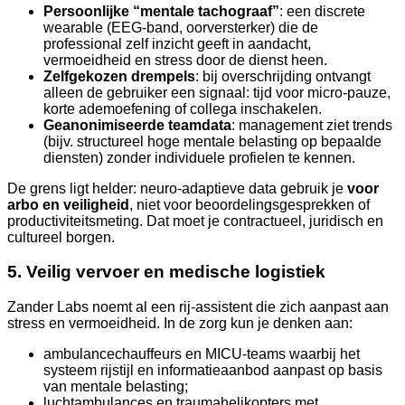
Persoonlijke “mentale tachograaf”
: een discrete
wearable (EEG-band, oorversterker) die de
professional zelf inzicht geeft in aandacht,
vermoeidheid en stress door de dienst heen.
Zelfgekozen drempels
: bij overschrijding ontvangt
alleen de gebruiker een signaal: tijd voor micro-pauze,
korte ademoefening of collega inschakelen.
Geanonimiseerde teamdata
: management ziet trends
(bijv. structureel hoge mentale belasting op bepaalde
diensten) zonder individuele profielen te kennen.
De grens ligt helder: neuro-adaptieve data gebruik je
voor
arbo en veiligheid
, niet voor beoordelingsgesprekken of
productiviteitsmeting. Dat moet je contractueel, juridisch en
cultureel borgen.
5. Veilig vervoer en medische logistiek
Zander Labs noemt al een rij-assistent die zich aanpast aan
stress en vermoeidheid. In de zorg kun je denken aan:
ambulancechauffeurs en MICU-teams waarbij het
systeem rijstijl en informatieaanbod aanpast op basis
van mentale belasting;
luchtambulances en traumahelikopters met