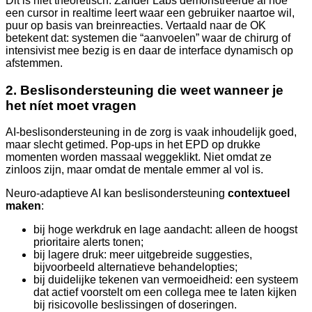
Dit is niet theoretisch. Zander Labs demonstreerde al hoe
een cursor in realtime leert waar een gebruiker naartoe wil,
puur op basis van breinreacties. Vertaald naar de OK
betekent dat: systemen die “aanvoelen” waar de chirurg of
intensivist mee bezig is en daar de interface dynamisch op
afstemmen.
2. Beslisondersteuning die weet wanneer je
het níet moet vragen
AI-beslisondersteuning in de zorg is vaak inhoudelijk goed,
maar slecht getimed. Pop-ups in het EPD op drukke
momenten worden massaal weggeklikt. Niet omdat ze
zinloos zijn, maar omdat de mentale emmer al vol is.
Neuro-adaptieve AI kan beslisondersteuning
contextueel
maken
:
bij hoge werkdruk en lage aandacht: alleen de hoogst
prioritaire alerts tonen;
bij lagere druk: meer uitgebreide suggesties,
bijvoorbeeld alternatieve behandelopties;
bij duidelijke tekenen van vermoeidheid: een systeem
dat actief voorstelt om een collega mee te laten kijken
bij risicovolle beslissingen of doseringen.