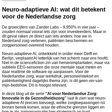
Neuro-adaptieve AI: wat dit betekent
voor de Nederlandse zorg
De groeicijfers van Zander Labs – 9.950% in vier jaar –
zouden normaal vooral iets zijn voor investeerders. Maar in
dit geval raken ze direct aan iets anders: hoe we in
Nederland zorg verlenen, patiënten beschermen en
zorgpersoneel overeind houden.
Neuro-adaptieve AI, ontwikkeld in onder meer Delft en
Berlijn, verplaatst AI letterlijk van het scherm naar ons hoofd.
Niet in de sciencefiction-zin van hersenimplantaten, maar via
subtiele EEG-sensoren die onze mentale staat meten en
daar realtime de software op aanpassen. Voor de
Nederlandse zorg, waar werkdruk, personeelstekort en
patiëntveiligheid dagelijks thema zijn, is dit geen ver-van-
mijn-bedshow. Dit is hoogst relevant.
In deze blog uit de serie
“AI voor Nederlandse Zorg:
Innovatie in de Gezondheidszorg”
laat ik zien wat neuro-
adaptieve AI precies toevoegt, welke zorgtoepassingen nú
binnen bereik komen, waar de ethische grenzen liggen en
hoe je als zorgorganisatie hier strategisch op kunt