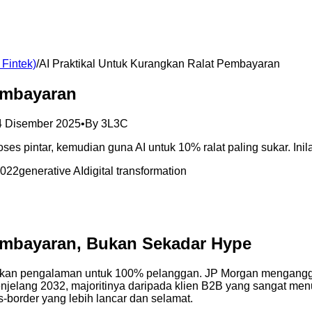
Fintek)
/
AI Praktikal Untuk Kurangkan Ralat Pembayaran
embayaran
4 Disember 2025
•
By
3L3C
es pintar, kemudian guna AI untuk 10% ralat paling sukar. Ini
0022
generative AI
digital transformation
Pembayaran, Bukan Sekadar Hype
hkan pengalaman untuk 100% pelanggan. JP Morgan mengangg
njelang 2032, majoritinya daripada klien B2B yang sangat menu
order yang lebih lancar dan selamat.