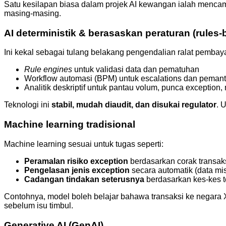
Satu kesilapan biasa dalam projek AI kewangan ialah mencam
masing-masing.
AI deterministik & berasaskan peraturan (rules-
Ini kekal sebagai tulang belakang pengendalian ralat pembay
Rule engines
untuk validasi data dan pematuhan
Workflow automasi (BPM) untuk escalations dan pema
Analitik deskriptif untuk pantau volum, punca exception
Teknologi ini
stabil, mudah diaudit, dan disukai regulator
. 
Machine learning tradisional
Machine learning sesuai untuk tugas seperti:
Peramalan risiko exception
berdasarkan corak transak
Pengelasan jenis exception
secara automatik (data miss
Cadangan tindakan seterusnya
berdasarkan kes-kes t
Contohnya, model boleh belajar bahawa transaksi ke negara 
sebelum isu timbul.
Generative AI (GenAI)