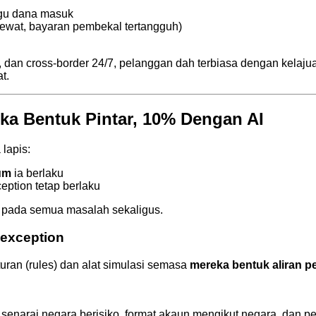
gu dana masuk
 lewat, bayaran pembekal tertangguh)
an cross-border 24/7, pelanggan dah terbiasa dengan kelajuan
t.
eka Bentuk Pintar, 10% Dengan AI
lapis:
um
ia berlaku
eption tetap berlaku
" pada semua masalah sekaligus.
 exception
uran (rules) dan alat simulasi semasa
mereka bentuk aliran 
senarai negara berisiko, format akaun mengikut negara, dan pe