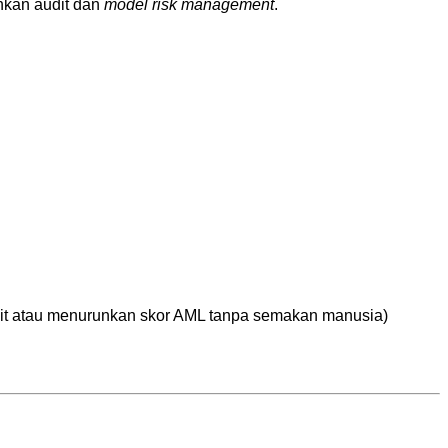
hkan audit dan
model risk management
.
redit atau menurunkan skor AML tanpa semakan manusia)