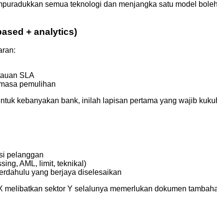
puradukkan semua teknologi dan menjangka satu model boleh b
based + analytics)
aran:
ntauan SLA
, masa pemulihan
Untuk kebanyakan bank, inilah lapisan pertama yang wajib kuku
si pelanggan
ing, AML, limit, teknikal)
erdahulu yang berjaya diselesaikan
X melibatkan sektor Y selalunya memerlukan dokumen tambahan