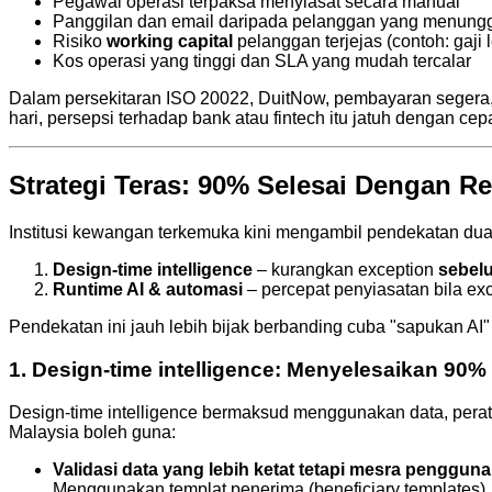
Pegawai operasi terpaksa menyiasat secara manual
Panggilan dan email daripada pelanggan yang menung
Risiko
working capital
pelanggan terjejas (contoh: gaji
Kos operasi yang tinggi dan SLA yang mudah tercalar
Dalam persekitaran ISO 20022, DuitNow, pembayaran segera, d
hari, persepsi terhadap bank atau fintech itu jatuh dengan cepa
Strategi Teras: 90% Selesai Dengan R
Institusi kewangan terkemuka kini mengambil pendekatan dua 
Design-time intelligence
– kurangkan exception
sebel
Runtime AI & automasi
– percepat penyiasatan bila exc
Pendekatan ini jauh lebih bijak berbanding cuba "sapukan AI
1. Design-time intelligence: Menyelesaikan 90%
Design-time intelligence bermaksud menggunakan data, perat
Malaysia boleh guna:
Validasi data yang lebih ketat tetapi mesra pengguna
Menggunakan templat penerima (beneficiary templates), 