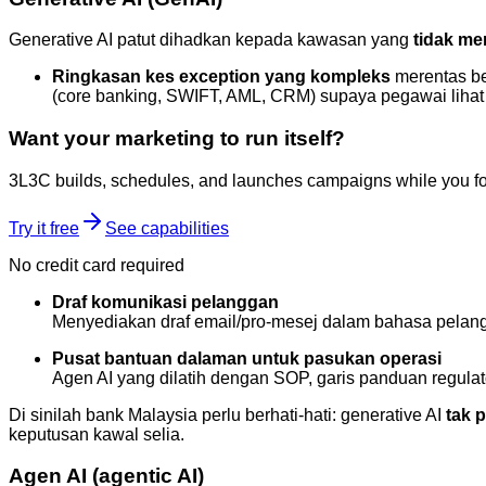
Generative AI patut dihadkan kepada kawasan yang
tidak me
Ringkasan kes exception yang kompleks
merentas be
(core banking, SWIFT, AML, CRM) supaya pegawai liha
Want your marketing to run itself?
3L3C builds, schedules, and launches campaigns while you fo
Try it free
See capabilities
No credit card required
Draf komunikasi pelanggan
Menyediakan draf email/pro-mesej dalam bahasa pelan
Pusat bantuan dalaman untuk pasukan operasi
Agen AI yang dilatih dengan SOP, garis panduan regulat
Di sinilah bank Malaysia perlu berhati-hati: generative AI
tak 
keputusan kawal selia.
Agen AI (agentic AI)