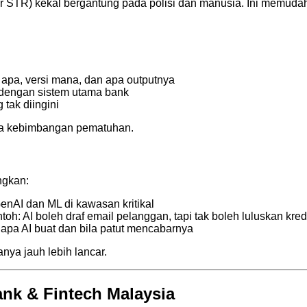
or STR) kekal bergantung pada polisi dan manusia. Ini memuda
 apa, versi mana, dan apa outputnya
dengan sistem utama bank
 tak diingini
erana kebimbangan pematuhan.
ngkan:
AI dan ML di kawasan kritikal
toh: AI boleh draf email pelanggan, tapi tak boleh luluskan k
pa AI buat dan bila patut mencabarnya
anya jauh lebih lancar.
nk & Fintech Malaysia