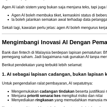
Agen AI ialah sistem yang bukan saja menjana teks, tapi juga
Agen AI boleh membuka tiket, kemaskini status di bebe
Ia boleh jalankan semakan awal terhadap data pelangg
Sekali lagi, kawalan perlu jelas: agen AI boleh mengurus ke
Mengimbangi Inovasi AI Dengan Pema
Bank dan fintech di Malaysia berdepan lapisan pematuhan: BN
pemegang saham. Jadi bagaimana nak gunakan AI tanpa mena
Berikut pendekatan yang terbukti lebih selamat:
1. AI sebagai lapisan cadangan, bukan lapisan
Untuk pengendalian ralat pembayaran, AI sepatutnya:
Mengemukakan
cadangan tindakan
beserta justifikasi 
Menjana
prioriti senarai kes
mengikut risiko dan nilai
Menyediakan
ringkasan
yang memudahkan manusia me