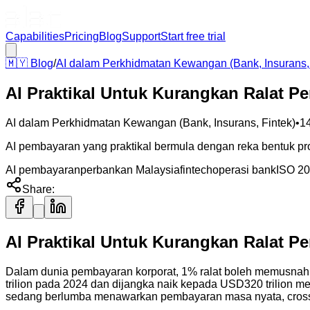
Capabilities
Pricing
Blog
Support
Start free trial
🇲🇾
Blog
/
AI dalam Perkhidmatan Kewangan (Bank, Insurans, 
AI Praktikal Untuk Kurangkan Ralat P
AI dalam Perkhidmatan Kewangan (Bank, Insurans, Fintek)
•
1
AI pembayaran yang praktikal bermula dengan reka bentuk pros
AI pembayaran
perbankan Malaysia
fintech
operasi bank
ISO 2
Share:
AI Praktikal Untuk Kurangkan Ralat 
Dalam dunia pembayaran korporat, 1% ralat boleh memusna
trilion pada 2024 dan dijangka naik kepada USD320 trilion me
sedang berlumba menawarkan pembayaran masa nyata, cross-b