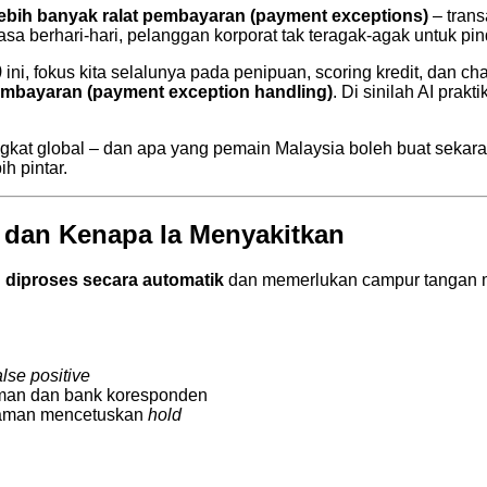
lebih banyak ralat pembayaran (payment exceptions)
– trans
a berhari-hari, pelanggan korporat tak teragak-agak untuk pi
)
ini, fokus kita selalunya pada penipuan, scoring kredit, dan 
embayaran (payment exception handling)
. Di sinilah AI prak
ingkat global – dan apa yang pemain Malaysia boleh buat sek
h pintar.
 dan Kenapa Ia Menyakitkan
h diproses secara automatik
dan memerlukan campur tangan ma
alse positive
aman dan bank koresponden
alaman mencetuskan
hold