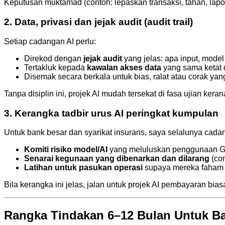
Keputusan muktamad (contoh: lepaskan transaksi, tahan, lap
2. Data, privasi dan jejak audit (audit trail)
Setiap cadangan AI perlu:
Direkod dengan
jejak audit
yang jelas: apa input, model
Tertakluk kepada
kawalan akses data
yang sama ketat 
Disemak secara berkala untuk bias, ralat atau corak yang
Tanpa disiplin ini, projek AI mudah tersekat di fasa ujian k
3. Kerangka tadbir urus AI peringkat kumpulan
Untuk bank besar dan syarikat insurans, saya selalunya cada
Komiti risiko model/AI
yang meluluskan penggunaan Gen
Senarai kegunaan yang dibenarkan dan dilarang
(con
Latihan untuk pasukan operasi
supaya mereka faham a
Bila kerangka ini jelas, jalan untuk projek AI pembayaran bias
Rangka Tindakan 6–12 Bulan Untuk Ba