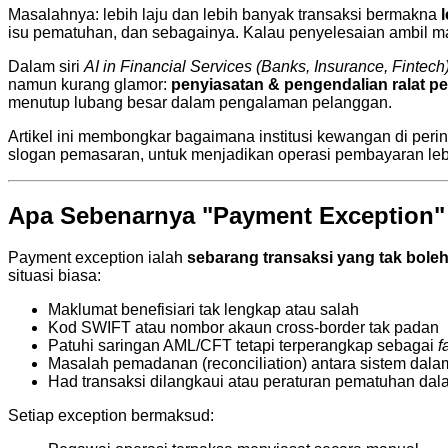
Masalahnya: lebih laju dan lebih banyak transaksi bermakna
isu pematuhan, dan sebagainya. Kalau penyelesaian ambil mas
Dalam siri
AI in Financial Services (Banks, Insurance, Fintech
namun kurang glamor:
penyiasatan & pengendalian ralat p
menutup lubang besar dalam pengalaman pelanggan.
Artikel ini membongkar bagaimana institusi kewangan di per
slogan pemasaran, untuk menjadikan operasi pembayaran lebi
Apa Sebenarnya "Payment Exception"
Payment exception ialah
sebarang transaksi yang tak bole
situasi biasa:
Maklumat benefisiari tak lengkap atau salah
Kod SWIFT atau nombor akaun cross-border tak padan
Patuhi saringan AML/CFT tetapi terperangkap sebagai
f
Masalah pemadanan (reconciliation) antara sistem dal
Had transaksi dilangkaui atau peraturan pematuhan d
Setiap exception bermaksud: