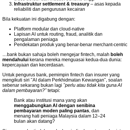
Infrastruktur settlement & treasury
– asas kepada
reliabiliti dan pengurusan kecairan
Bila kekuatan ini digabung dengan:
Platform modular dan cloud-native
Lapisan AI untuk routing, fraud, analitik dan
pengalaman peniaga
Pendekatan produk yang benar-benar merchant-centric
…bank bukan sahaja boleh mengejar fintech, malah
boleh
mendahului
kerana mereka menguasai kedua-dua dunia:
kepercayaan dan kecerdasan.
Untuk pengurus bank, pemimpin fintech dan insurer yang
mengikuti siri "AI dalam Perkhidmatan Kewangan", soalan
sebenar sekarang bukan lagi
"perlu atau tidak kita guna AI
dalam pembayaran?"
tetapi:
Bank atau institusi mana yang akan
menggabungkan AI dengan senibina
pembayaran moden paling pantas
, dan
menang hati peniaga Malaysia dalam 12–24
bulan akan datang?