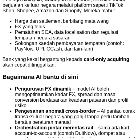
berjualan ke luar negara melalui platform seperti TikTok
Shop, Shopee, Amazon dan Shopify. Mereka mahu:
Harga dan settlement berbilang mata wang
FX yang telus
Pematuhan SCA, data localisation dan regulasi
tempatan negara sasaran
Sokongan kaedah pembayaran tempatan (contoh:
PayNow, UPI, GCash, dan lain-lain)
Bank yang kekal bergantung kepada
card-only acquiring
akan cepat ditinggalkan.
Bagaimana AI bantu di sini
Pengurusan FX dinamik
– model AI boleh
mengoptimumkan kadar FX, spread dan masa
conversion berdasarkan keadaan pasaran dan profil
risiko
Pengesanan anomali cross-border
– AI pantau corak
transaksi luar negara yang ganjil tanpa perlu tambah
beratus peraturan manual
Orchestration pintar merentas rail
– sama ada kad,
account-to-account (contoh DuitNow), dompet atau