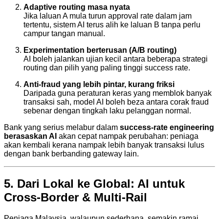
Adaptive routing masa nyata
Jika laluan A mula turun approval rate dalam jam
tertentu, sistem AI terus alih ke laluan B tanpa perlu
campur tangan manual.
Experimentation berterusan (A/B routing)
AI boleh jalankan ujian kecil antara beberapa strategi
routing dan pilih yang paling tinggi success rate.
Anti-fraud yang lebih pintar, kurang friksi
Daripada guna peraturan keras yang memblok banyak
transaksi sah, model AI boleh beza antara corak fraud
sebenar dengan tingkah laku pelanggan normal.
Bank yang serius melabur dalam
success-rate engineering
berasaskan AI
akan cepat nampak perubahan: peniaga
akan kembali kerana nampak lebih banyak transaksi lulus
dengan bank berbanding gateway lain.
5. Dari Lokal ke Global: AI untuk
Cross-Border & Multi-Rail
Peniaga Malaysia, walaupun sederhana, semakin ramai