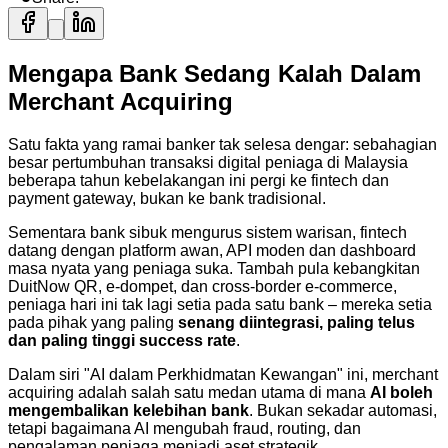
Mengapa Bank Sedang Kalah Dalam
Merchant Acquiring
Satu fakta yang ramai banker tak selesa dengar: sebahagian
besar pertumbuhan transaksi digital peniaga di Malaysia
beberapa tahun kebelakangan ini pergi ke fintech dan
payment gateway, bukan ke bank tradisional.
Sementara bank sibuk mengurus sistem warisan, fintech
datang dengan platform awan, API moden dan dashboard
masa nyata yang peniaga suka. Tambah pula kebangkitan
DuitNow QR, e-dompet, dan cross-border e‑commerce,
peniaga hari ini tak lagi setia pada satu bank – mereka setia
pada pihak yang paling
senang diintegrasi, paling telus
dan paling tinggi success rate
.
Dalam siri "AI dalam Perkhidmatan Kewangan" ini, merchant
acquiring adalah salah satu medan utama di mana
AI boleh
mengembalikan kelebihan bank
. Bukan sekadar automasi,
tetapi bagaimana AI mengubah fraud, routing, dan
pengalaman peniaga menjadi aset strategik.