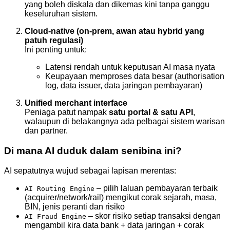
yang boleh diskala dan dikemas kini tanpa ganggu
keseluruhan sistem.
Cloud-native (on-prem, awan atau hybrid yang
patuh regulasi)
Ini penting untuk:
Latensi rendah untuk keputusan AI masa nyata
Keupayaan memproses data besar (authorisation
log, data issuer, data jaringan pembayaran)
Unified merchant interface
Peniaga patut nampak
satu portal & satu API
,
walaupun di belakangnya ada pelbagai sistem warisan
dan partner.
Di mana AI duduk dalam senibina ini?
AI sepatutnya wujud sebagai lapisan merentas:
– pilih laluan pembayaran terbaik
AI Routing Engine
(acquirer/network/rail) mengikut corak sejarah, masa,
BIN, jenis peranti dan risiko
– skor risiko setiap transaksi dengan
AI Fraud Engine
mengambil kira data bank + data jaringan + corak