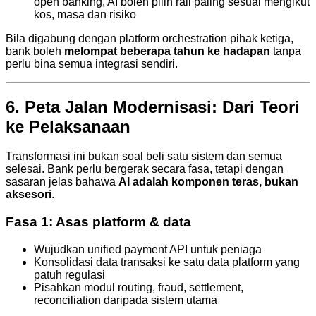
open banking, AI boleh pilih rail paling sesuai mengikut
kos, masa dan risiko
Bila digabung dengan platform orchestration pihak ketiga,
bank boleh
melompat beberapa tahun ke hadapan
tanpa
perlu bina semua integrasi sendiri.
6. Peta Jalan Modernisasi: Dari Teori
ke Pelaksanaan
Transformasi ini bukan soal beli satu sistem dan semua
selesai. Bank perlu bergerak secara fasa, tetapi dengan
sasaran jelas bahawa
AI adalah komponen teras, bukan
aksesori
.
Fasa 1: Asas platform & data
Wujudkan unified payment API untuk peniaga
Konsolidasi data transaksi ke satu data platform yang
patuh regulasi
Pisahkan modul routing, fraud, settlement,
reconciliation daripada sistem utama