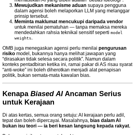
Mewujudkan mekanisme aduan
supaya pengguna
dalam agensi boleh melaporkan LLM yang melanggar
prinsip tersebut.
Meminta maklumat mencukupi daripada vendor
untuk menilai pematuhan — tanpa memaksa mereka
mendedahkan rahsia teknikal sensitif seperti
model
.
weights
OMB juga menegaskan agensi perlu menilai
pengurusan
risiko
model, bukannya hanya melihat jawapan yang
“dirasakan tidak selesa secara politik”. Namun dalam
konteks pentadbiran ketika ini, ramai pakar di AS risau syarat
“anti-woke” ini boleh diherotkan menjadi alat penapisan
politik, bukan semata-mata kawalan bias.
Kenapa
Biased AI
Ancaman Serius
untuk Kerajaan
Di atas kertas, semua orang setuju: AI kerajaan perlu adil,
tepat dan boleh dipercayai. Masalahnya,
bias dalam AI
bukan isu teori — ia beri kesan langsung kepada rakyat.