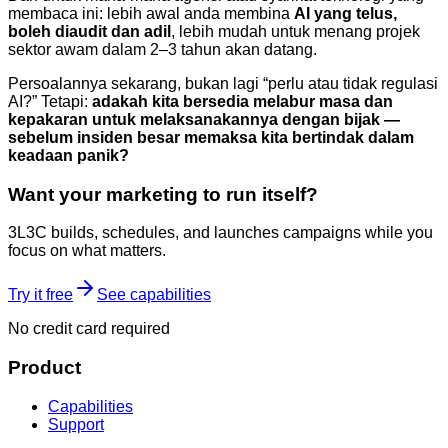
membaca ini: lebih awal anda membina
AI yang telus,
boleh diaudit dan adil
, lebih mudah untuk menang projek
sektor awam dalam 2–3 tahun akan datang.
Persoalannya sekarang, bukan lagi “perlu atau tidak regulasi
AI?” Tetapi:
adakah kita bersedia melabur masa dan
kepakaran untuk melaksanakannya dengan bijak —
sebelum insiden besar memaksa kita bertindak dalam
keadaan panik?
Want your marketing to run itself?
3L3C builds, schedules, and launches campaigns while you
focus on what matters.
Try it free
See capabilities
No credit card required
Product
Capabilities
Support