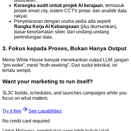
diluluskan.
Kerangka audit untuk projek AI kerajaan
, termasuk
projek smart city, sistem CCTV pintar, dan analitik data
rakyat.
Penyelarasan dengan usaha sedia ada seperti
Rangka Kerja AI Kebangsaan
(jika diumumkan),
dasar keselamatan siber, dan undang-undang
perlindungan data.
3. Fokus kepada Proses, Bukan Hanya Output
Memo White House banyak menekankan output LLM: jangan
“pro-woke”, mesti “truth-seeking”. Dari sudut teknikal, ini
terlalu sempit.
Want your marketing to run itself?
3L3C builds, schedules, and launches campaigns while you
focus on what matters.
Try it free
See capabilities
No credit card required
Untuk Malaysia, pendekatan yang lebih kukuh ialah