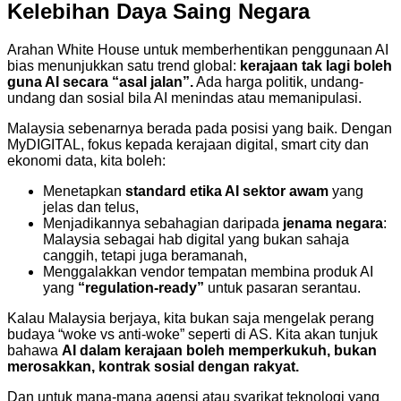
Kelebihan Daya Saing Negara
Arahan White House untuk memberhentikan penggunaan AI
bias menunjukkan satu trend global:
kerajaan tak lagi boleh
guna AI secara “asal jalan”.
Ada harga politik, undang-
undang dan sosial bila AI menindas atau memanipulasi.
Malaysia sebenarnya berada pada posisi yang baik. Dengan
MyDIGITAL, fokus kepada kerajaan digital, smart city dan
ekonomi data, kita boleh:
Menetapkan
standard etika AI sektor awam
yang
jelas dan telus,
Menjadikannya sebahagian daripada
jenama negara
:
Malaysia sebagai hab digital yang bukan sahaja
canggih, tetapi juga beramanah,
Menggalakkan vendor tempatan membina produk AI
yang
“regulation-ready”
untuk pasaran serantau.
Kalau Malaysia berjaya, kita bukan saja mengelak perang
budaya “woke vs anti-woke” seperti di AS. Kita akan tunjuk
bahawa
AI dalam kerajaan boleh memperkukuh, bukan
merosakkan, kontrak sosial dengan rakyat.
Dan untuk mana-mana agensi atau syarikat teknologi yang