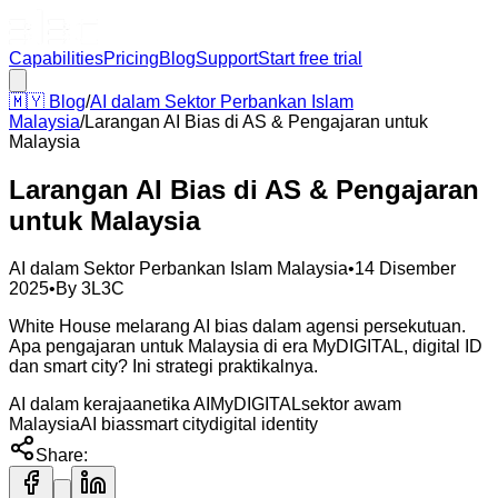
Capabilities
Pricing
Blog
Support
Start free trial
🇲🇾
Blog
/
AI dalam Sektor Perbankan Islam
Malaysia
/
Larangan AI Bias di AS & Pengajaran untuk
Malaysia
Larangan AI Bias di AS & Pengajaran
untuk Malaysia
AI dalam Sektor Perbankan Islam Malaysia
•
14 Disember
2025
•
By
3L3C
White House melarang AI bias dalam agensi persekutuan.
Apa pengajaran untuk Malaysia di era MyDIGITAL, digital ID
dan smart city? Ini strategi praktikalnya.
AI dalam kerajaan
etika AI
MyDIGITAL
sektor awam
Malaysia
AI bias
smart city
digital identity
Share: