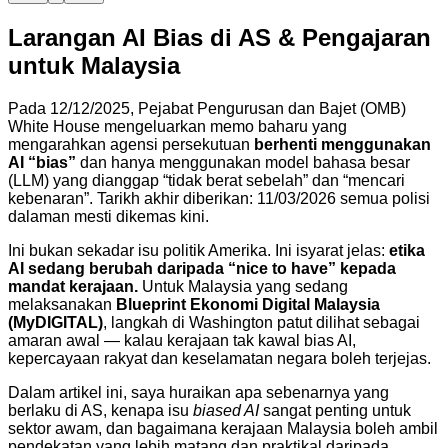
Larangan AI Bias di AS & Pengajaran
untuk Malaysia
Pada 12/12/2025, Pejabat Pengurusan dan Bajet (OMB)
White House mengeluarkan memo baharu yang
mengarahkan agensi persekutuan
berhenti menggunakan
AI “bias”
dan hanya menggunakan model bahasa besar
(LLM) yang dianggap “tidak berat sebelah” dan “mencari
kebenaran”. Tarikh akhir diberikan: 11/03/2026 semua polisi
dalaman mesti dikemas kini.
Ini bukan sekadar isu politik Amerika. Ini isyarat jelas:
etika
AI sedang berubah daripada “nice to have” kepada
mandat kerajaan.
Untuk Malaysia yang sedang
melaksanakan
Blueprint Ekonomi Digital Malaysia
(MyDIGITAL)
, langkah di Washington patut dilihat sebagai
amaran awal — kalau kerajaan tak kawal bias AI,
kepercayaan rakyat dan keselamatan negara boleh terjejas.
Dalam artikel ini, saya huraikan apa sebenarnya yang
berlaku di AS, kenapa isu
biased AI
sangat penting untuk
sektor awam, dan bagaimana kerajaan Malaysia boleh ambil
pendekatan yang lebih matang dan praktikal daripada