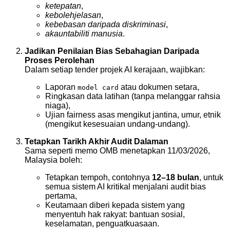
ketepatan
,
kebolehjelasan
,
kebebasan daripada diskriminasi
,
akauntabiliti manusia
.
Jadikan Penilaian Bias Sebahagian Daripada
Proses Perolehan
Dalam setiap tender projek AI kerajaan, wajibkan:
Laporan
atau dokumen setara,
model card
Ringkasan data latihan (tanpa melanggar rahsia
niaga),
Ujian fairness asas mengikut jantina, umur, etnik
(mengikut kesesuaian undang-undang).
Tetapkan Tarikh Akhir Audit Dalaman
Sama seperti memo OMB menetapkan 11/03/2026,
Malaysia boleh:
Tetapkan tempoh, contohnya
12–18 bulan
, untuk
semua sistem AI kritikal menjalani audit bias
pertama,
Keutamaan diberi kepada sistem yang
menyentuh hak rakyat: bantuan sosial,
keselamatan, penguatkuasaan.