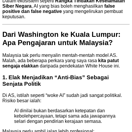
Dalam ekosistem seperti
Rangka Tindakan Keselamatan
Siber Negara
, AI yang bias boleh menghasilkan
false
positive dan false negative
yang mengelirukan pembuat
keputusan.
Dari Washington ke Kuala Lumpur:
Apa Pengajaran untuk Malaysia?
Malaysia tak perlu menyalin mentah-mentah model AS.
Malah, ada beberapa perkara yang saya rasa
kita patut
sengaja elakkan
daripada pendekatan White House ini.
1. Elak Menjadikan “Anti-Bias” Sebagai
Senjata Politik
Di AS, istilah seperti “woke AI” sudah jadi sangat politikal.
Risiko besar ialah:
AI dinilai bukan berdasarkan ketepatan dan
kebolehpercayaan, tetapi sama ada jawapannya
selari dengan pendirian kerajaan semasa.
Malaysia perlu ambil jalan lebih profesional: