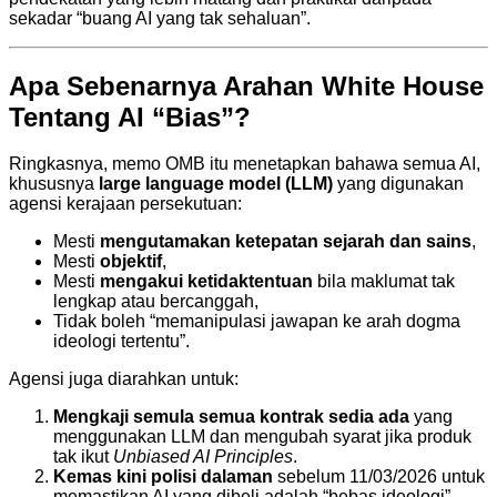
sekadar “buang AI yang tak sehaluan”.
Apa Sebenarnya Arahan White House
Tentang AI “Bias”?
Ringkasnya, memo OMB itu menetapkan bahawa semua AI,
khususnya
large language model (LLM)
yang digunakan
agensi kerajaan persekutuan:
Mesti
mengutamakan ketepatan sejarah dan sains
,
Mesti
objektif
,
Mesti
mengakui ketidaktentuan
bila maklumat tak
lengkap atau bercanggah,
Tidak boleh “memanipulasi jawapan ke arah dogma
ideologi tertentu”.
Agensi juga diarahkan untuk:
Mengkaji semula semua kontrak sedia ada
yang
menggunakan LLM dan mengubah syarat jika produk
tak ikut
Unbiased AI Principles
.
Kemas kini polisi dalaman
sebelum 11/03/2026 untuk
memastikan AI yang dibeli adalah “bebas ideologi”.