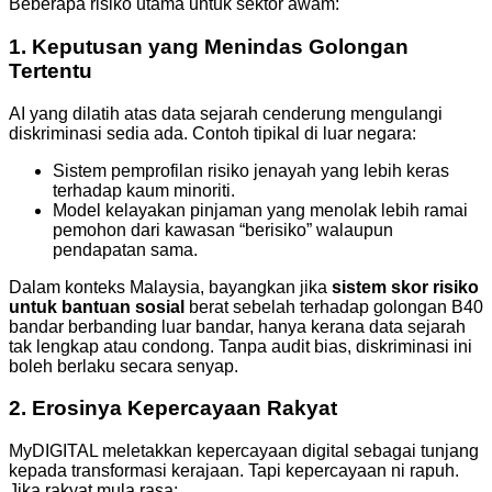
Beberapa risiko utama untuk sektor awam:
1. Keputusan yang Menindas Golongan
Tertentu
AI yang dilatih atas data sejarah cenderung mengulangi
diskriminasi sedia ada. Contoh tipikal di luar negara:
Sistem pemprofilan risiko jenayah yang lebih keras
terhadap kaum minoriti.
Model kelayakan pinjaman yang menolak lebih ramai
pemohon dari kawasan “berisiko” walaupun
pendapatan sama.
Dalam konteks Malaysia, bayangkan jika
sistem skor risiko
untuk bantuan sosial
berat sebelah terhadap golongan B40
bandar berbanding luar bandar, hanya kerana data sejarah
tak lengkap atau condong. Tanpa audit bias, diskriminasi ini
boleh berlaku secara senyap.
2. Erosinya Kepercayaan Rakyat
MyDIGITAL meletakkan kepercayaan digital sebagai tunjang
kepada transformasi kerajaan. Tapi kepercayaan ni rapuh.
Jika rakyat mula rasa: