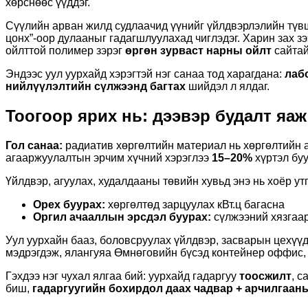
хөрснөөс үүддэг.
Сүүлийн арван жилд судлаачид үүнийг үйлдвэрлэлийн түвш
цонх”-оор дулааныг гадагшлуулахад чиглэдэг. Харин зах з
ойлттой полимер зэрэг
өргөн зурваст нарны ойлт
сайтай
Эндээс уул уурхайд хэрэгтэй нэг санаа тод харагдана:
лаб
нийлүүлэлтийн сүлжээнд багтах
шийдэл л ялдаг.
Тоогоор ярих нь: дээвэр будалт яаж
Гол санаа:
радиатив хөргөлтийн материал нь хөргөлтийн а
агааржуулалтын эрчим хүчний хэрэглээ
15–20%
хүртэл бу
Үйлдвэр, агуулах, худалдааны төвийн хувьд энэ нь хоёр ут
Оpex буурах:
хөргөлтөд зарцуулах кВт.ц багасна
Оргил ачааллын эрсдэл буурах:
сүлжээний хязгаар
Уул уурхайн бааз, боловсруулах үйлдвэр, засварын цехүүд
мэдрэгдэж, ялангуяа Өмнөговийн бүсэд контейнер оффис, 
Гэхдээ нэг чухал ялгаа бий: уурхайд гадаргуу
тоосжилт
, с
биш,
гадаргуугийн бохирдол даах чадвар + арчилгаан