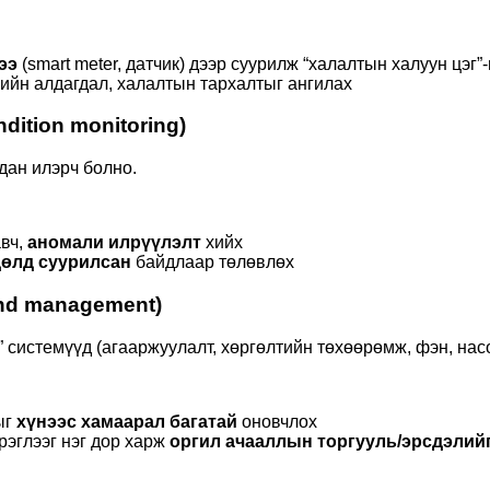
ээ
(smart meter, датчик) дээр суурилж “халалтын халуун цэг”
ийн алдагдал, халалтын тархалтыг ангилах
dition monitoring)
дан илэрч болно.
авч,
аномали илрүүлэлт
хийх
дөлд суурилсан
байдлаар төлөвлөх
nd management)
” системүүд (агааржуулалт, хөргөлтийн төхөөрөмж, фэн, насо
ыг
хүнээс хамаарал багатай
оновчлох
эрэглээг нэг дор харж
оргил ачааллын торгууль/эрсдэлий