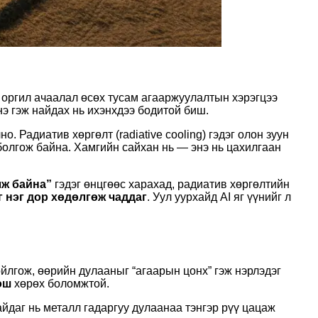
 оргил ачаалал өсөх тусам агааржуулалтын хэрэгцээ
днэ гэж найдах нь ихэнхдээ бодитой биш.
. Радиатив хөргөлт (radiative cooling) гэдэг олон зуун
болгож байна. Хамгийн сайхан нь — энэ нь цахилгаан
лж байна”
гэдэг өнцгөөс харахад, радиатив хөргөлтийн
 нэг дор хөдөлгөж чаддаг
. Уул уурхайд AI яг үүнийг л
ойлгож, өөрийн дулааныг “агаарын цонх” гэж нэрлэдэг
ош
хөрөх боломжтой.
йдаг нь металл гадаргуу дулаанаа тэнгэр рүү цацаж