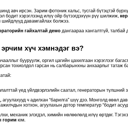
инд авч ирсэн. Зарим фотоник хальс, тусгай бүтэцтэй бүрх
ээл бодит хэрэглээнд илүү ойр бүтээгдэхүүн рүү шилжиж,
кер
 шийдлүүд давамгайлах болжээ.
ораторийн гайхалтай демо
дангаараа хангалтгүй, талбай 
 эрчим хүч хэмнэдэг вэ?
чааллыг бууруулж, оргил цагийн цахилгаан хэрэглээг багас
урсан тохиолдол гарсан нь салбарынхны анхаарлыг татаж б
гатай:
лалттай үед үйлдвэрлэлийн саатал, генераторын түлшний з
, агуулахууд ч адилхан “барилга” шүү дээ. Монголд өвөл да
ажилчдын хотхон, агуулахын дотор температур “бодит асууд
алхи, механик элэгдэл, химийн нөлөөлөлд илүү өртдөг. Тэгэ
ы горим
юм.