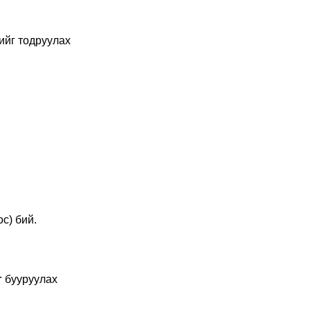
-ийг тодруулах
с) бий.
г
бууруулах