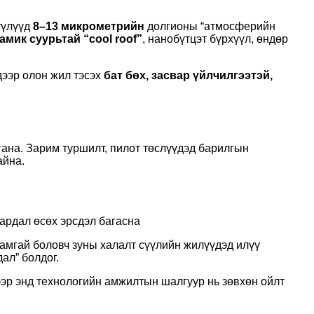
үүлүүд
8–13 микрометрийн
долгионы “атмосферийн
амик суурьтай “cool roof”
, нанобүтцэт бүрхүүл, өндөр
дээр олон жил тэсэх
бат бөх, засвар үйлчилгээтэй,
гана. Зарим туршилт, пилот төслүүдэд барилгын
айна.
ардал өсөх эрсдэл багасна
вамгай боловч зуны халалт сүүлийн жилүүдэд илүү
ал” болдог.
хээр энд технологийн амжилтын шалгуур нь зөвхөн ойлт