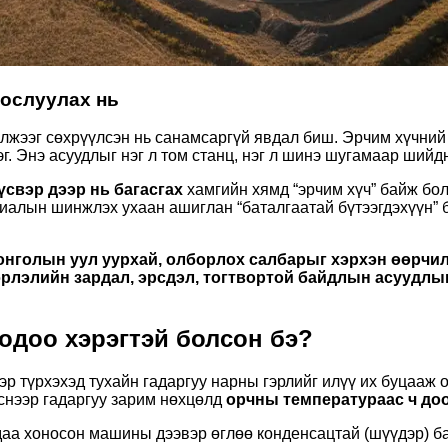
хослуулах нь
үлжээг сөхрүүлсэн нь санамсаргүй явдал биш. Эрчим хүчний
дэг. Энэ асуудлыг нэг л том станц, нэг л шинэ шугамаар ший
үсвэр дээр нь багасгах
хамгийн хямд “эрчим хүч” байж болно
иалын шинжлэх ухаан ашиглан “баталгаатай бүтээгдэхүүн” 
онголын уул уурхай, олборлох салбарыг хэрхэн өөрчи
рлэлийн зардал, эрсдэл, тогтвортой байдлын асуудлыг
 одоо хэрэгтэй болсон бэ?
эр түрхэхэд тухайн гадаргуу нарны гэрлийг илүү их буцааж 
снээр гадаргуу зарим нөхцөлд
орчны температураас ч до
даа хоносон машины дээвэр өглөө конденсацтай (шүүдэр) ба