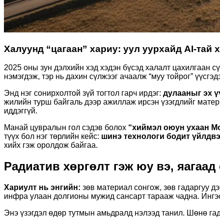
Халуунд “цагаан” хариу: уул уурхайд AI-тай 
2025 оны зун дэлхийн хэд хэдэн бүсэд халалт цахилгаан с
нэмэгдэж, тэр нь дахин сүлжээг ачаалж “муу тойрог” үүсгэ
Энд нэг сонирхолтой зүй тогтол гарч ирдэг:
дулааныг эх ү
жилийн турш байгаль дээр ажиллаж ирсэн үзэгдлийг матер
иддэггүй.
Манай цувралын гол сэдэв болох
“хиймэл оюун ухаан М
түүх бол нэг төрлийн кейс:
шинэ технологи бодит үйлдвэ
хийх гэж оролдож байгаа.
Радиатив хөргөлт гэж юу вэ, яагаад
Хариулт нь энгийн:
зөв материал сонгож, зөв гадаргуу дэ
инфра улаан долгионы мужид сансарт тарааж чадна. Ингэ
Энэ үзэгдэл өдөр тутмын амьдралд нэлээд танил. Шөнө га