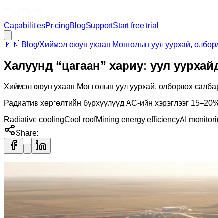
Capabilities
Pricing
Blog
Support
Start free trial
🇲🇳
Blog
/
Хиймэл оюун ухаан Монголын уул уурхай, олбор
Халуунд “цагаан” хариу: уул уурхайд
Хиймэл оюун ухаан Монголын уул уурхай, олборлох салба
Радиатив хөргөлтийн бүрхүүлүүд AC-ийн хэрэглээг 15–20% 
Radiative cooling
Cool roof
Mining energy efficiency
AI monitor
Share: