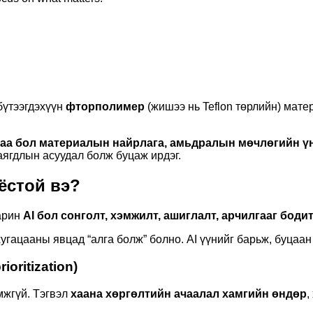
бүтээгдэхүүн
фторполимер
(жишээ нь Teflon төрлийн) матер
гаа бол материалын найрлага, амьдралын мөчлөгийн үн
аягдлын асуудал болж буцаж ирдэг.
 ёстой вэ?
арин
AI бол сонголт, хэмжилт, ашиглалт, арчилгааг боди
 хугацааны явцад “алга болж” болно. AI үүнийг барьж, буцаа
ioritization)
мжгүй. Тэгвэл
хаана хөргөлтийн ачаалал хамгийн өндөр
,