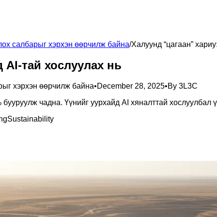
лох салбарыг хэрхэн өөрчилж байна
/
Халуунд “цагаан” хариу:
 AI-тай хослуулах нь
рыг хэрхэн өөрчилж байна
•
December 28, 2025
•
By
3L3C
бууруулж чадна. Үүнийг уурхайд AI хяналттай хослуулбал ү
ing
Sustainability