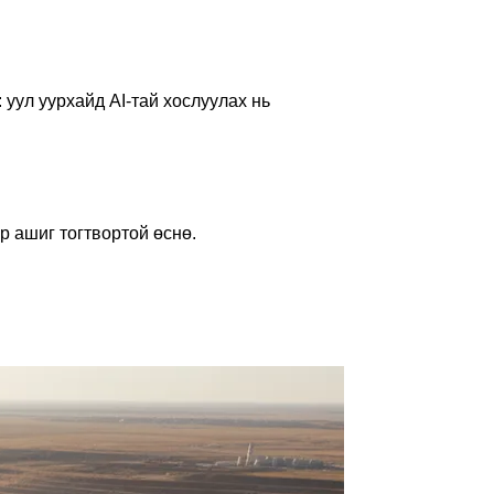
 уул уурхайд AI-тай хослуулах нь
р ашиг тогтвортой өснө.