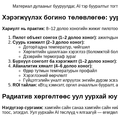
Материал дулааныг бууруулдаг, AI тэр бууралтыг тогт
Хэрэгжүүлэх богино төлөвлөгөө: уур
Хариулт нь практик:
8–12 долоо хоногийн жижиг пилотоос
Пилот объект сонгох (1–2 долоо хоног):
ажилчдын х
Суурь хэмжилт (2–3 долоо хоног):
Дотор/гадна температур, чийгшил
Хөргөлтийн цахилгаан хэрэглээ (боломжтой бол
Дээврийн термограф зураг
Бүрхүүл сонголт ба хэрэгжилт (1–2 долоо хоног):
AI/аналитик хяналт (4–6 долоо хоног):
Өдөр тутмын температурын профайл
Хэрэглээний өөрчлөлт
Гүйцэтгэлийн уналт илрүүлэх энгийн дүрэм эсвэ
ROI тайлан:
кВт.ц хэмнэлт, оргил ачааллын бууралт, 
Радиатив хөргөлтөөс уул уурхай юу 
Нэгдүгээр сургамж:
хамгийн сайн санаа хамгийн сайн нийл
тоос, элэгдэл. Уул уурхайн AI төслүүд ч ялгаагүй — өгөгд