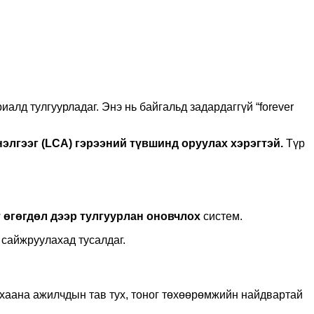
иалд тулгуурладаг. Энэ нь байгальд задардаггүй “forever
элгээг (LCA) гэрээний түвшинд оруулах хэрэгтэй.
Түр
т өгөгдөл дээр тулгуурлан оновчлох
систем.
н сайжруулахад тусалдаг.
 хаана ажилчдын тав тух, тоног төхөөрөмжийн найдвартай