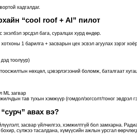
вортой хадгалдаг.
хайн “cool roof + AI” пилот
 эхэлбэл эрсдэл бага, суралцах хурд өндөр.
отхоны 1 барилга + засварын цех эсвэл агуулах зэрэг хоёр
 дэд тоолуур)
тоосжилтын нөхцөл, цэвэрлэгээний боломж, баталгаат хугац
л ML загвар
ажилчдын тав тухын хэмжүүр (гомдол/зогсолт/тоног эвдрэл гэ
“сурч” авах вэ?
үүлэлт, засвар үйлчилгээ, хэмжилтгүй бол замхарна. Радиат
өл бохир, сүлжээ тасалдана, хүмүүсийн ажлын урсгал өөрчлөг