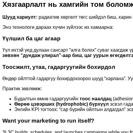
Хязгаарлалт нь хамгийн том боломж:
Шууд хариулт:
радиатив хөргөлт төгс шийдэл биш, харин 
Энэ технологи дараах хүчин зүйлээс их хамаарна:
Үүлшил ба цаг агаар
Үүл ихтэй үед дулаан сансарт “алга болох” суваг хаагдаж 
зөвхөн “дундаж улирал”-аар биш, цаг уурын өгөгдөлт
Тоосжилт, утаа, гадаргуугийн бохирдол
Өндөр ойлттой гадаргуу бохирдохоороо шууд “харлана”. Уу
Практик зөвлөмж:
Будалтын өмнө гадаргуугийн
тоос наалдац
(adhesion
Өөрөө цэвэрших (hydrophobic) бүрхүүл
эсвэл гада
Энгийн KPI тогтоох: “сар бүрийн ойлтын алдагдал” э
Want your marketing to run itself?
3L3C builds, schedules, and launches campaigns while you fo