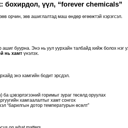
 бохирдол, үүл, “forever chemicals”
зөв орчин, зөв ашиглалтад маш өндөр өгөөжтэй хэрэгсэл.
үр ашиг буурна. Энэ нь уул уурхайн талбайд хийж болох нэг 
эй нь хамт
үнэлэх.
рхайд энэ хамгийн бодит эрсдэл.
) ба цэвэрлэгээний горимыг зураг төсөлд оруулах
ргуугийн хамгаалалтыг хамт сонгох
свэл “барилгын дотор температурын өсөлт”
cus on what matters.