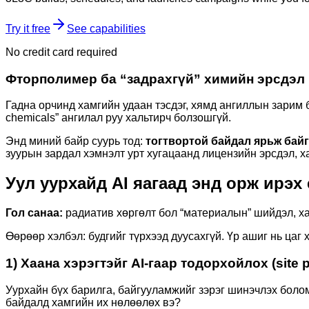
Try it free
See capabilities
No credit card required
Фторполимер ба “задрахгүй” химийн эрсдэл
Гадна орчинд хамгийн удаан тэсдэг, хямд ангиллын зарим 
chemicals” ангилал руу хальтирч болзошгүй.
Энд миний байр суурь тод:
тогтвортой байдал ярьж бай
зуурын зардал хэмнэлт урт хугацаанд лицензийн эрсдэл, х
Уул уурхайд AI яагаад энд орж ирэх
Гол санаа:
радиатив хөргөлт бол “материалын” шийдэл, х
Өөрөөр хэлбэл: будгийг түрхээд дуусахгүй. Үр ашиг нь цаг
1) Хаана хэрэгтэйг AI-гаар тодорхойлох (site pr
Уурхайн бүх барилга, байгууламжийг зэрэг шинэчлэх боло
байдалд хамгийн их нөлөөлөх вэ?