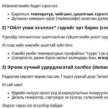
AI/аналитикийн бодит хэрэглээ:
Барилгын
температур, чийгшил, цахилгаан хэрэгл
Дулааны камерын зураг (термографи) ашиглан дээвр
2) “Ойлт унаж эхэллээ” гэдгийг эрт барих (con
Уурхайд тоосжилтоос шалтгаалсан гүйцэтгэлийн уналт хур
AI-гаар хийх хамгийн ашигтай зүйл бол:
Хэвийн үеийн температурын профайлыг “суурь” гэж 
Цэвэрлэгээ, дахин бүрэх ажлыг календарь биш,
өгөг
3) Эрчим хүчний удирдлагатай холбох (dema
Радиатив хөргөлт өөрөө пассив. Гэхдээ уурхай дээр “актив
AI-тай хамт:
Өдрийн халуун оргил үед агааржуулалтын тохируулг
Дизель генератор, сэргээгдэх эх үүсвэр, сүлжээний х
Эндээс гарах нэг өгүүлбэр байдаг: