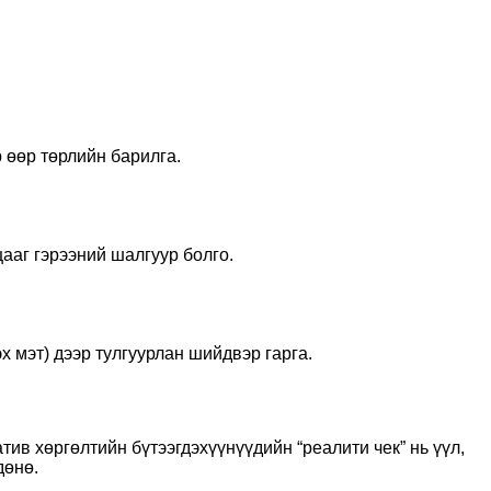
 өөр төрлийн барилга.
ааг гэрээний шалгуур болго.
х мэт) дээр тулгуурлан шийдвэр гарга.
ив хөргөлтийн бүтээгдэхүүнүүдийн “реалити чек” нь үүл,
дөнө.