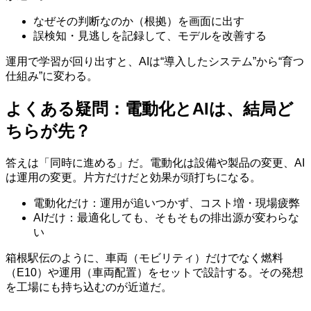
なぜその判断なのか（根拠）を画面に出す
誤検知・見逃しを記録して、モデルを改善する
運用で学習が回り出すと、AIは“導入したシステム”から“育つ
仕組み”に変わる。
よくある疑問：電動化とAIは、結局ど
ちらが先？
答えは「同時に進める」だ。電動化は設備や製品の変更、AI
は運用の変更。片方だけだと効果が頭打ちになる。
電動化だけ：運用が追いつかず、コスト増・現場疲弊
AIだけ：最適化しても、そもそもの排出源が変わらな
い
箱根駅伝のように、車両（モビリティ）だけでなく燃料
（E10）や運用（車両配置）をセットで設計する。その発想
を工場にも持ち込むのが近道だ。