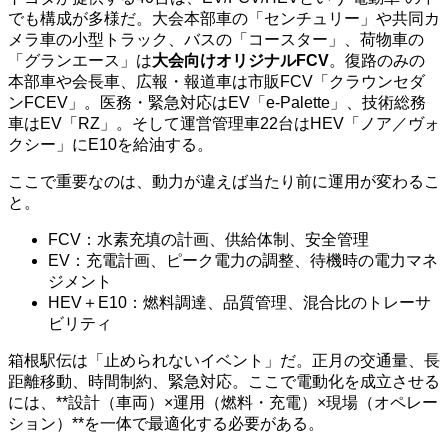
でも構成が多様だ。大会本部車の「センチュリー」や共同カ
メラ車の小型トラック、バスの「コースター」、荷物車の
「グランエース」は
大会向けオリジナルFCV
。復路のみの
本部車や会長車、広報・報道車は市販FCV「クラウンセダ
ンFCEV」。医務・緊急対応はEV「e-Palette」、技術総務
車はEV「RZ」。そして運営管理車22台はHEV「ノア／ヴォ
クシー」にE10を給油する。
ここで重要なのは、動力が違えば当たり前に運用が変わるこ
と。
FCV：水素充填の計画、供給体制、安全管理
EV：充電計画、ピーク電力の調整、待機時の電力マネ
ジメント
HEV＋E10：燃料調達、品質管理、混合比のトレーサ
ビリティ
箱根駅伝は「止められないイベント」だ。正月の交通量、長
距離移動、時間制約、緊急対応。ここで電動化を成立させる
には、**設計（車両）×運用（燃料・充電）×現場（オペレー
ション）**を一体で最適化する必要がある。