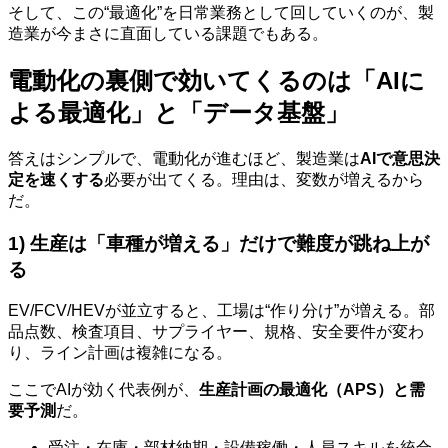
そして、この“最適化”を日常業務として回していくのが、製
造業が今まさに直面している課題でもある。
電動化の裏側で効いてくるのは「AIに
よる最適化」と「データ基盤」
答えはシンプルで、電動化が進むほど、製造業は
AIで意思決
定を速くする
必要が出てくる。理由は、変数が増えるから
だ。
1) 生産は「車種が増える」だけで難度が跳ね上が
る
EV/FCV/HEVが並立すると、工場は“作り分け”が増える。部
品点数、検査項目、サプライヤー、規格、安全要件が変わ
り、ライン計画は複雑になる。
ここでAIが効く代表例が、
生産計画の最適化（APS）
と
需
要予測
だ。
受注・在庫・部材納期・設備稼働・人員スキルを統合