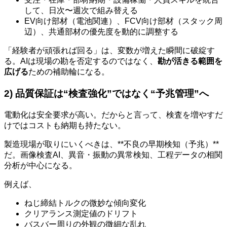
して、日次〜週次で組み替える
EV向け部材（電池関連）、FCV向け部材（スタック周
辺）、共通部材の優先度を動的に調整する
「経験者が頑張れば回る」は、変数が増えた瞬間に破綻す
る。AIは現場の勘を否定するのではなく、
勘が活きる範囲を
広げる
ための補助輪になる。
2) 品質保証は“検査強化”ではなく“予兆管理”へ
電動化は安全要求が高い。だからと言って、検査を増やすだ
けではコストも納期も持たない。
製造現場が取りにいくべきは、**不良の早期検知（予兆）**
だ。画像検査AI、異音・振動の異常検知、工程データの相関
分析が中心になる。
例えば、
ねじ締結トルクの微妙な傾向変化
クリアランス測定値のドリフト
バスバー周りの外観の微細な乱れ