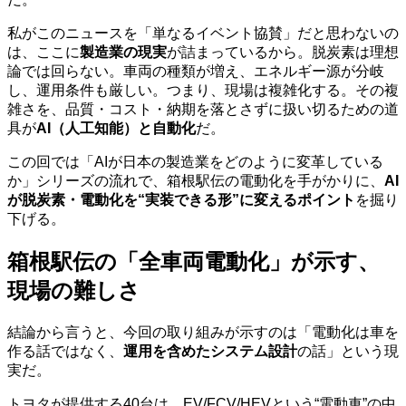
私がこのニュースを「単なるイベント協賛」だと思わないの
は、ここに
製造業の現実
が詰まっているから。脱炭素は理想
論では回らない。車両の種類が増え、エネルギー源が分岐
し、運用条件も厳しい。つまり、現場は複雑化する。その複
雑さを、品質・コスト・納期を落とさずに扱い切るための道
具が
AI（人工知能）と自動化
だ。
この回では「AIが日本の製造業をどのように変革している
か」シリーズの流れで、箱根駅伝の電動化を手がかりに、
AI
が脱炭素・電動化を“実装できる形”に変えるポイント
を掘り
下げる。
箱根駅伝の「全車両電動化」が示す、
現場の難しさ
結論から言うと、今回の取り組みが示すのは「電動化は車を
作る話ではなく、
運用を含めたシステム設計
の話」という現
実だ。
トヨタが提供する40台は、EV/FCV/HEVという“電動車”の中