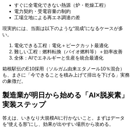
すぐに全電化できない熱源（炉・乾燥工程）
電力契約・受電容量の制約
工場立地による再エネ調達の差
現実的には、当面は以下のような“混成”になるケースが多
い。
電化できる工程：電化＋ピークカット最適化
難しい工程：燃料転換（バイオ燃料等）＋効率改善
全体：AIでエネルギーと生産を統合最適化
箱根駅伝のE10採用（ソルガム由来エタノール10％混合）
も、まさに「今できることを積み上げて排出を下げる」実務
の象徴だ。
製造業が明日から始める「AI×脱炭素」
実装ステップ
答えは、いきなり大規模AIに行かないこと。まずはデータ
を“使える形”にし、効果が出やすい場所から攻める。