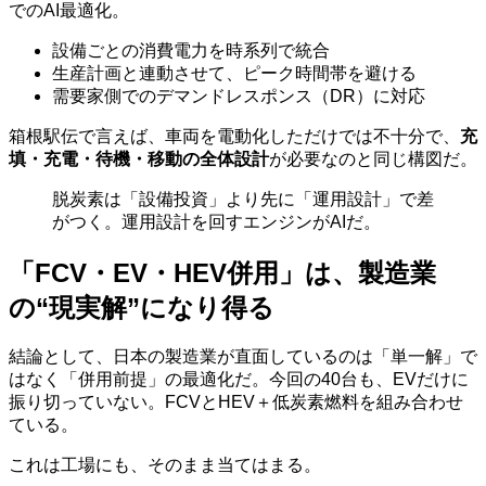
でのAI最適化。
設備ごとの消費電力を時系列で統合
生産計画と連動させて、ピーク時間帯を避ける
需要家側でのデマンドレスポンス（DR）に対応
箱根駅伝で言えば、車両を電動化しただけでは不十分で、
充
填・充電・待機・移動の全体設計
が必要なのと同じ構図だ。
脱炭素は「設備投資」より先に「運用設計」で差
がつく。運用設計を回すエンジンがAIだ。
「FCV・EV・HEV併用」は、製造業
の“現実解”になり得る
結論として、日本の製造業が直面しているのは「単一解」で
はなく「併用前提」の最適化だ。今回の40台も、EVだけに
振り切っていない。FCVとHEV＋低炭素燃料を組み合わせ
ている。
これは工場にも、そのまま当てはまる。