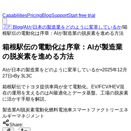
Capabilities
Pricing
Blog
Support
Start free trial
🇯🇵
Blog
/
AIが日本の製造業をどのように変革しているか
/
箱
根駅伝の電動化は序章：AIが製造業の脱炭素を進める方法
箱根駅伝の電動化は序章：AIが製造業
の脱炭素を進める方法
AIが日本の製造業をどのように変革しているか
•
2025年12月
27日
•
By
3L3C
箱根駅伝でトヨタ提供車両が全て電動化。EV/FCV/HEV混
在の運用を支えるのはAI最適化とデータ基盤。工場の脱炭素
に活かす手順を解説。
製造業AI
脱炭素
電動化
燃料電池車
スマートファクトリー
エネ
ルギーマネジメント
Share: