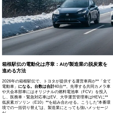
箱根駅伝の電動化は序章：AIが製造業の脱炭素を
進める方法
2026年の箱根駅伝で、トヨタが提供する運営車両が**「全て
電動車」
になる。台数は合計
40台**。先導する共同カメラ車
や大会本部車にはオリジナルの燃料電池車（FCV）を投入
し、医務車・緊急対応車はEV、大学運営管理車はHEVに**
低炭素ガソリン（E10）**を組み合わせる。こうした“本番環
境での一括切り替え”は、製造業にとっても強いメッセージ
だ。