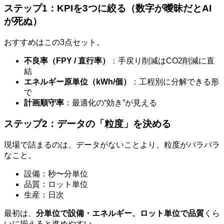
ステップ1：KPIを3つに絞る（数字が曖昧だとAI
が死ぬ）
おすすめはこの3点セット。
不良率（FPY / 直行率）
：手戻り削減はCO2削減に直
結
エネルギー原単位（kWh/個）
：工程別に分解できる形
で
計画順守率
：最適化の“効き”が見える
ステップ2：データの「粒度」を決める
現場で詰まるのは、データがないことより、粒度がバラバラ
なこと。
設備：秒〜分単位
品質：ロット単位
生産：日次
最初は、
分単位で設備・エネルギー、ロット単位で品質
くら
いに揃えると進めやすい。