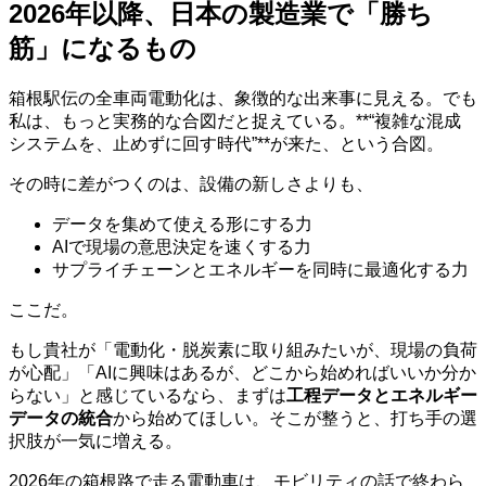
2026年以降、日本の製造業で「勝ち
筋」になるもの
箱根駅伝の全車両電動化は、象徴的な出来事に見える。でも
私は、もっと実務的な合図だと捉えている。**“複雑な混成
システムを、止めずに回す時代”**が来た、という合図。
その時に差がつくのは、設備の新しさよりも、
データを集めて使える形にする力
AIで現場の意思決定を速くする力
サプライチェーンとエネルギーを同時に最適化する力
ここだ。
もし貴社が「電動化・脱炭素に取り組みたいが、現場の負荷
が心配」「AIに興味はあるが、どこから始めればいいか分か
らない」と感じているなら、まずは
工程データとエネルギー
データの統合
から始めてほしい。そこが整うと、打ち手の選
択肢が一気に増える。
2026年の箱根路で走る電動車は、モビリティの話で終わら