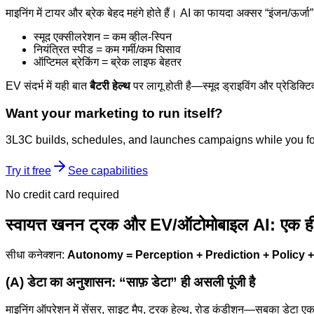
माइनिंग में टायर और ब्रेक बेहद महंगे होते हैं। AI का फायदा अक्सर “इंजन/ऊर्जा”
स्मूद एक्सीलरेशन = कम व्हील-स्पिन
नियंत्रित स्पीड = कम गर्मी/कम घिसाव
ऑप्टिमल ब्रेकिंग = ब्रेक लाइफ बेहतर
EV संदर्भ में यही बात
बैटरी हेल्थ
पर लागू होती है—स्मूद ड्राइविंग और प्रेडिक्टिव
Want your marketing to run itself?
3L3C builds, schedules, and launches campaigns while you fo
Try it free
See capabilities
No credit card required
स्वायत्त खनन ट्रक और EV/ऑटोमोबाइल AI: एक ही म
सीधा कनेक्शन:
Autonomy = Perception + Prediction + Policy +
(A) डेटा का अनुशासन: “साफ़ डेटा” ही असली पूंजी है
माइनिंग ऑपरेशन में सेंसर, साइट मैप, ट्रक हेल्थ, रोड कंडीशन—सबका डेटा एक