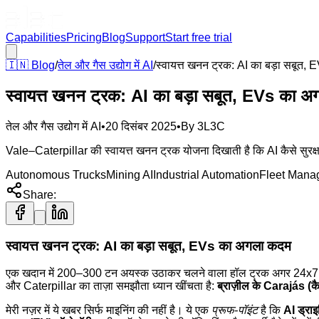
Capabilities
Pricing
Blog
Support
Start free trial
🇮🇳
Blog
/
तेल और गैस उद्योग में AI
/
स्वायत्त खनन ट्रक: AI का बड़ा सबूत
स्वायत्त खनन ट्रक: AI का बड़ा सबूत, EVs का 
तेल और गैस उद्योग में AI
•
20 दिसंबर 2025
•
By
3L3C
Vale–Caterpillar की स्वायत्त खनन ट्रक योजना दिखाती है कि AI कैसे सुरक्
Autonomous Trucks
Mining AI
Industrial Automation
Fleet Mana
Share:
स्वायत्त खनन ट्रक: AI का बड़ा सबूत, EVs का अगला कदम
एक खदान में 200–300 टन अयस्क उठाकर चलने वाला हॉल ट्रक अगर 24x7 बिना
और Caterpillar का ताज़ा समझौता ध्यान खींचता है:
ब्राज़ील के Carajás (कैरा
मेरी नज़र में ये खबर सिर्फ माइनिंग की नहीं है। ये एक
प्रूफ-पॉइंट
है कि
AI ड्राइ