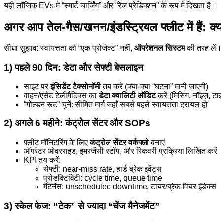
यही लॉजिक EVs में “स्मार्ट चार्जिंग” और “रेंज प्रेडिक्शन” के रूप में दिखता है।
अगर आप तेल-गैस/खनन/इंडस्ट्रियल फ्लीट में हैं: क्य
सीधा सुझाव: स्वायत्तता को “एक प्रोजेक्ट” नहीं,
ऑपरेशनल सिस्टम
की तरह लें। 
1) पहले 90 दिन: डेटा और सेफ्टी बेसलाइन
साइट पर
इंसिडेंट टैक्सोनॉमी
तय करें (क्या-क्या “घटना” मानी जाएगी)
वाहन/एसेट टेलीमैटिक्स का
डेटा क्वालिटी ऑडिट
करें (मिसिंग, नॉइज़, टा
“गोल्डन रूट” चुनें: सीमित मार्ग जहाँ सबसे पहले स्वायत्तता ट्रायल हो
2) अगले 6 महीने: कंट्रोल सेंटर और SOPs
फ्लीट मॉनिटरिंग के लिए
कंट्रोल सेंटर वर्कफ्लो
बनाएं
ऑपरेटर ओवरराइड, इमरजेंसी स्टॉप, और रिकवरी प्रक्रिया लिखित करें
KPI तय करें:
सेफ्टी: near-miss rate, हार्ड ब्रेक इवेंट्स
प्रोडक्टिविटी: cycle time, queue time
मेंटेनेंस: unscheduled downtime, टायर/ब्रेक वियर इंडेक्स
3) स्केल फेज: “टेक” से ज्यादा “चेंज मैनेजमेंट”