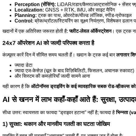
Perception (सेंसिंग):
LiDAR/रडार/कैमरा/अल्ट्रासोनिक + सेंसर फ्य
Localization:
GNSS + RTK, IMU, और साइट मैपिंग
Planning:
ट्रक का पाथ, ओवरटेक/यील्ड लॉजिक, स्पीड-प्रोफाइल
Control:
ब्रेक/थ्रॉटल/स्टियरिंग का सूक्ष्म नियंत्रण, विशेषकर ढलान 
खदानों में एक अतिरिक्त जरूरत होती है:
फ्लीट-लेवल ऑर्केस्ट्रेशन
। एक ट्रक नही
24x7 ऑपरेशन AI को जल्दी परिपक्व करता है
कंज़्यूमर कारें दिन में सीमित समय चलती हैं। खदान के ट्रक कई बार
लगातार शिफ
ज्यादा डेटा
ज्यादा एज-केसेज़ (धूल के बाद विज़िबिलिटी, फिसलन, अचानक रुकावट)
और सिस्टम की कमज़ोरियाँ जल्दी सामने आना
यही कारण है कि
ऑटोनॉमस ड्राइविंग के कई व्यावहारिक सबक रोड-व्हीकल्स को मा
AI से खनन में लाभ कहाँ-कहाँ आते हैं: सुरक्षा, उत्प
सीधा उत्तर: स्वायत्तता का फायदा “ड्राइवर हटाना” नहीं है; फायदा है
भिन्नता (v
1) सुरक्षा: थकान और मानवीय गलती का घटता जोखिम
माइनिंग में बहुत-सी घटनाएँ “अचानक” लगती हैं, पर अक्सर जड़ में होता है: