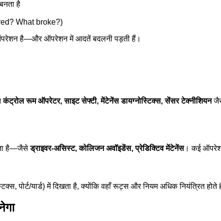
बनता है
ed? What broke?)
े ऑपरेशन है—और ऑपरेशन में आदतें बदलनी पड़ती हैं।
िन
कंट्रोल रूम ऑपरेटर, साइट सेफ्टी, मेंटेनेंस डायग्नोस्टिक्स, सेंसर टेक्नीशियन
जैस
कता है—जैसे
ड्राइवर-असिस्ट, कोलिजन अवॉइडेंस, प्रेडिक्टिव मेंटेनेंस
। कई ऑपरेशन 
िक्स, पोर्ट/यार्ड) में दिखता है, क्योंकि वहाँ रूट्स और नियम अधिक नियंत्रित हो
नेगा