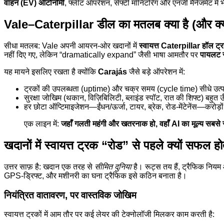
वाहन (EV) ऑटोनॉमी
, फ्लीट ऑपरेशन, सेफ्टी मॉनिटरिंग और एनर्जी मैनेजमेंट म
Vale–Caterpillar डील का मतलब क्या है (और क्यो
सीधा मतलब: Vale अपनी आयरन-ओर खदानों में
स्वायत्त Caterpillar हॉल ट्र
नहीं दिए गए, लेकिन “dramatically expand” जैसी भाषा आमतौर पर
पायलट स
यह मायने इसलिए रखता है क्योंकि
Carajás
जैसे बड़े ऑपरेशन में:
ट्रकों की उपलब्धता (uptime) और चक्र समय (cycle time) सीधे उत्पा
सुरक्षा जोखिम (थकान, विज़िबिलिटी, ब्लाइंड स्पॉट, रात की शिफ्ट) बहुत ऊँच
हर छोटा ऑप्टिमाइजेशन—ईंधन/ऊर्जा, टायर, ब्रेक, रोड-मेंटेनेंस—करोड़ो
एक लाइन में:
जहाँ गलती महंगी और खतरनाक हो, वहाँ AI का मूल्य सबसे
खदानों में स्वायत्त ट्रक “रोड” से पहले क्यों सफल होते
उत्तर साफ़ है: खदान एक तरह से
सीमित दुनिया
है। रूट्स तय हैं, ट्रैफिक नियम 
GPS-ड्रिफ्ट, और मशीनरी का घना ट्रैफिक इसे कठिन बनाता है।
नियंत्रित वातावरण, पर वास्तविक जोखिम
स्वायत्त ट्रकों में आम तौर पर कई लेयर की टेक्नोलॉजी मिलकर काम करती है: