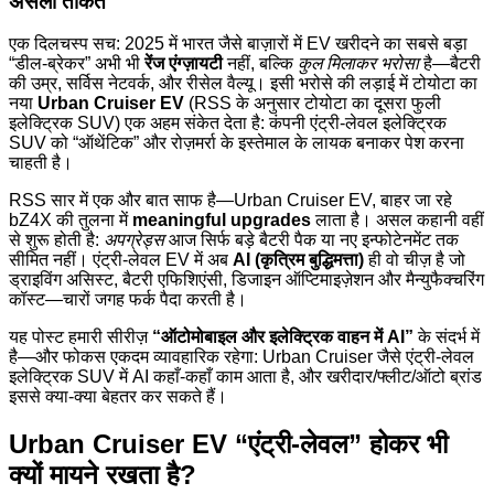
असली ताकत
एक दिलचस्प सच: 2025 में भारत जैसे बाज़ारों में EV खरीदने का सबसे बड़ा
“डील-ब्रेकर” अभी भी
रेंज एंग्ज़ायटी
नहीं, बल्कि
कुल मिलाकर भरोसा
है—बैटरी
की उम्र, सर्विस नेटवर्क, और रीसेल वैल्यू। इसी भरोसे की लड़ाई में टोयोटा का
नया
Urban Cruiser EV
(RSS के अनुसार टोयोटा का दूसरा फुली
इलेक्ट्रिक SUV) एक अहम संकेत देता है: कंपनी एंट्री-लेवल इलेक्ट्रिक
SUV को “ऑथेंटिक” और रोज़मर्रा के इस्तेमाल के लायक बनाकर पेश करना
चाहती है।
RSS सार में एक और बात साफ है—Urban Cruiser EV, बाहर जा रहे
bZ4X की तुलना में
meaningful upgrades
लाता है। असल कहानी वहीं
से शुरू होती है:
अपग्रेड्स
आज सिर्फ बड़े बैटरी पैक या नए इन्फोटेनमेंट तक
सीमित नहीं। एंट्री-लेवल EV में अब
AI (कृत्रिम बुद्धिमत्ता)
ही वो चीज़ है जो
ड्राइविंग असिस्ट, बैटरी एफिशिएंसी, डिजाइन ऑप्टिमाइज़ेशन और मैन्युफैक्चरिंग
कॉस्ट—चारों जगह फर्क पैदा करती है।
यह पोस्ट हमारी सीरीज़
“ऑटोमोबाइल और इलेक्ट्रिक वाहन में AI”
के संदर्भ में
है—और फोकस एकदम व्यावहारिक रहेगा: Urban Cruiser जैसे एंट्री-लेवल
इलेक्ट्रिक SUV में AI कहाँ-कहाँ काम आता है, और खरीदार/फ्लीट/ऑटो ब्रांड
इससे क्या-क्या बेहतर कर सकते हैं।
Urban Cruiser EV “एंट्री-लेवल” होकर भी
क्यों मायने रखता है?