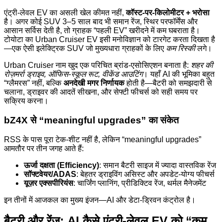
एंट्री-लेवल EV का असली खेल कीमत नहीं,
कॉस्ट-पर-किलोमीटर + भरोसा
है। अगर कोई SUV 3–5 साल बाद भी समान रेंज, स्थिर परफॉर्मेंस और
आसान सर्विस देती है, तो ग्राहक “पहली EV” खरीदने में कम घबराता है।
टोयोटा का Urban Cruiser EV इसी मनोविज्ञान को टारगेट करता दिखता है
—एक ऐसी इलेक्ट्रिक SUV जो मुख्यधारा ग्राहकों के लिए
कम रिस्की
लगे।
Urban Cruiser नाम खुद एक परिचित ब्रांड-एसोसिएशन बनाता है:
शहर की
रोज़मर्रा ड्राइव, ऑफिस-स्कूल रूट, वीकेंड आउटिंग
। यहाँ AI की भूमिका बहुत
“ग्लैमरस” नहीं, बल्कि
अनदेखी मगर निर्णायक
होती है—बैटरी को समझदारी से
चलाना, ड्राइवर की आदतें सीखना, और सेफ्टी फीचर्स को सही समय पर
सक्रिय करना।
bZ4X से “meaningful upgrades” का संकेत
RSS के पास पूरा टेक-शीट नहीं है, लेकिन “meaningful upgrades”
आमतौर पर तीन जगह आते हैं:
ऊर्जा दक्षता (Efficiency)
: समान बैटरी साइज में ज्यादा वास्तविक रेंज
सॉफ्टवेयर/ADAS
: बेहतर ड्राइविंग असिस्ट और अपडेट-योग्य फीचर्स
यूज़र एक्सपीरियंस
: चार्जिंग प्लानिंग, प्रीडिक्टिव रेंज, थर्मल मैनेजमेंट
इन तीनों में आजकल का मुख्य इंजन—AI और डेटा-ड्रिवन कंट्रोल है।
बैटरी और रेंज: AI कैसे एंट्री-लेवल EV को “कम