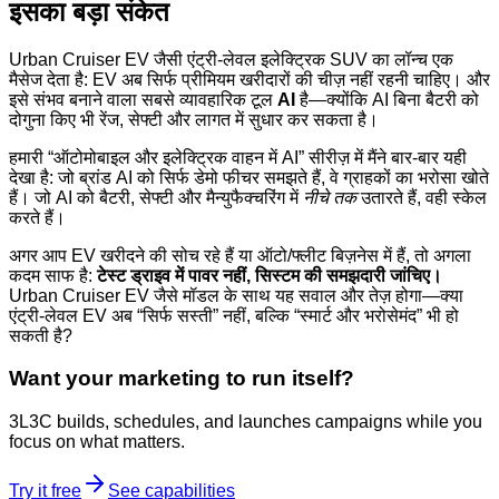
इसका बड़ा संकेत
Urban Cruiser EV जैसी एंट्री-लेवल इलेक्ट्रिक SUV का लॉन्च एक
मैसेज देता है: EV अब सिर्फ प्रीमियम खरीदारों की चीज़ नहीं रहनी चाहिए। और
इसे संभव बनाने वाला सबसे व्यावहारिक टूल
AI
है—क्योंकि AI बिना बैटरी को
दोगुना किए भी रेंज, सेफ्टी और लागत में सुधार कर सकता है।
हमारी “ऑटोमोबाइल और इलेक्ट्रिक वाहन में AI” सीरीज़ में मैंने बार-बार यही
देखा है: जो ब्रांड AI को सिर्फ डेमो फीचर समझते हैं, वे ग्राहकों का भरोसा खोते
हैं। जो AI को बैटरी, सेफ्टी और मैन्युफैक्चरिंग में
नीचे तक
उतारते हैं, वही स्केल
करते हैं।
अगर आप EV खरीदने की सोच रहे हैं या ऑटो/फ्लीट बिज़नेस में हैं, तो अगला
कदम साफ है:
टेस्ट ड्राइव में पावर नहीं, सिस्टम की समझदारी जांचिए।
Urban Cruiser EV जैसे मॉडल के साथ यह सवाल और तेज़ होगा—क्या
एंट्री-लेवल EV अब “सिर्फ सस्ती” नहीं, बल्कि “स्मार्ट और भरोसेमंद” भी हो
सकती है?
Want your marketing to run itself?
3L3C builds, schedules, and launches campaigns while you
focus on what matters.
Try it free
See capabilities