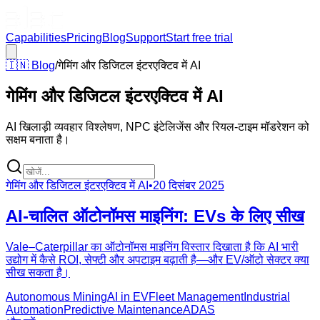
Capabilities
Pricing
Blog
Support
Start free trial
🇮🇳
Blog
/
गेमिंग और डिजिटल इंटरएक्टिव में AI
गेमिंग और डिजिटल इंटरएक्टिव में AI
AI खिलाड़ी व्यवहार विश्लेषण, NPC इंटेलिजेंस और रियल-टाइम मॉडरेशन को
सक्षम बनाता है।
गेमिंग और डिजिटल इंटरएक्टिव में AI
•
20 दिसंबर 2025
AI-चालित ऑटोनॉमस माइनिंग: EVs के लिए सीख
Vale–Caterpillar का ऑटोनॉमस माइनिंग विस्तार दिखाता है कि AI भारी
उद्योग में कैसे ROI, सेफ्टी और अपटाइम बढ़ाती है—और EV/ऑटो सेक्टर क्या
सीख सकता है।
Autonomous Mining
AI in EV
Fleet Management
Industrial
Automation
Predictive Maintenance
ADAS