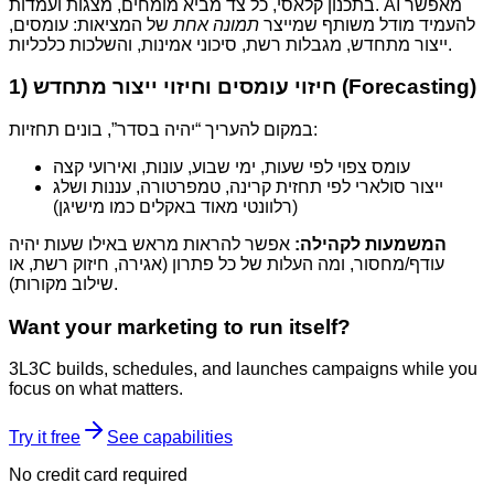
בתכנון קלאסי, כל צד מביא מומחים, מצגות ועמדות. AI מאפשר
להעמיד מודל משותף שמייצר
תמונה אחת
של המציאות: עומסים,
ייצור מתחדש, מגבלות רשת, סיכוני אמינות, והשלכות כלכליות.
1) חיזוי עומסים וחיזוי ייצור מתחדש (Forecasting)
במקום להעריך “יהיה בסדר”, בונים תחזיות:
עומס צפוי לפי שעות, ימי שבוע, עונות, ואירועי קצה
ייצור סולארי לפי תחזית קרינה, טמפרטורה, עננות ושלג
(רלוונטי מאוד באקלים כמו מישיגן)
המשמעות לקהילה:
אפשר להראות מראש באילו שעות יהיה
עודף/מחסור, ומה העלות של כל פתרון (אגירה, חיזוק רשת, או
שילוב מקורות).
Want your marketing to run itself?
3L3C builds, schedules, and launches campaigns while you
focus on what matters.
Try it free
See capabilities
No credit card required