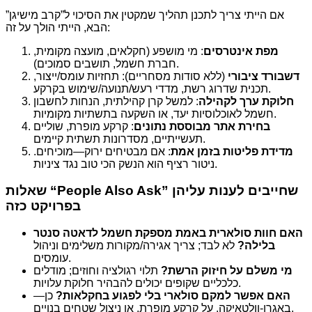
אם הייתי צריך לתכנן תהליך שמקטין את הסיכוי ל”קרב מישיגן”
הבא, הייתי הולך על זה:
מפת אינטרסים
: מי מושפע (חקלאים, מועצה מקומית,
חברת חשמל, תושבים סמוכים).
דשבורד ציבורי
(ללא סודות מסחריים): תחזיות עומס/ייצור,
תכנית שדרוג רשת, מדדי רעש/תנועה/שימוש בקרקע.
חלוקת ערך לקהילה
: למשל קרן קהילתית, הנחות לחשבון
חשמל לאוכלוסיות יעד, או השקעה בתשתיות מקומיות.
בחירת אתר מבוססת נתונים
: קרקע מופרת, שוליים
תעשייתיים, מסדרונות תשתית קיימים.
מדידת פליטות בזמן אמת
: אם מבטיחים ירוק—מוכיחים.
ניטור רציף הוא הנשק הכי טוב נגד ציניות.
שאלות “People Also Ask” שחייבים לענות עליהן
בפרויקט כזה
האם חוות סולארית באמת מספקת חשמל לדאטה סנטר
בלילה?
לא לבד; צריך אגירה/מקורות משלימים וניהול
עומסים.
מי משלם על חיזוק הרשת?
תלוי רגולציה וחוזים; מודלים
כלכליים שקופים יכולים להבהיר חלוקת עלויות.
האם אפשר למקם סולארי בלי לפגוע בחקלאות?
כן—
באגרו-וולטאיקה, על קרקע מופרת, או ניצול שטחים בנויים.