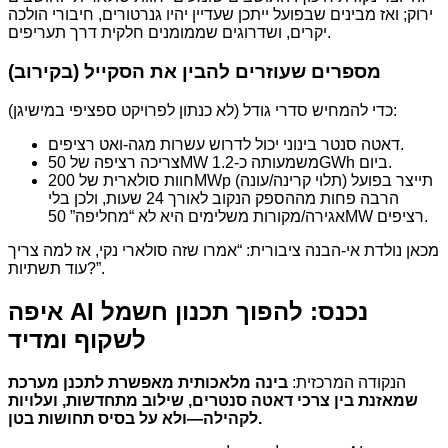
ירוק; ואז מבינים שבפועל ייתכן שעדיין יהיו גנרטורים, חיבורי הולכה
יקרים, ושדרוגים שממומנים חלקית דרך תעריפים.
מספרים שעוזרים להבין את הסקייל (בקירוב)
כדי להמחיש סדרי גודל (לא כנתון לפרויקט ספציפי במישיגן):
דאטה סנטר בינוני יכול לדרוש עשרות מגה-ואט רציפים.
צריכה רציפה של 50MW משמעותה כ-1.2GWh ביום.
חוות סולארית של 200MWp תייצר בפועל (תלוי קרינה/עונה)
הרבה פחות מההספק הנקוב לאורך 24 שעות, ולכן בלי
אגירה/מקורות משלימים היא לא “מחליפה” 50MW רציפים.
מכאן נולדת אי-הבנה ציבורית: “אמרו שזה סולארי נקי, אז למה צריך
עוד תשתיות?”.
איפה AI נכנס: להפוך תכנון חשמל
לשקוף ומדיד
הנקודה המרכזית:
בינה מלאכותית מאפשרת לתכנן מערכת
שמאזנת בין צרכי דאטה סנטרים, שילוב מתחדשות, ועלויות
לקהילה—ולא על בסיס תחושות בטן.