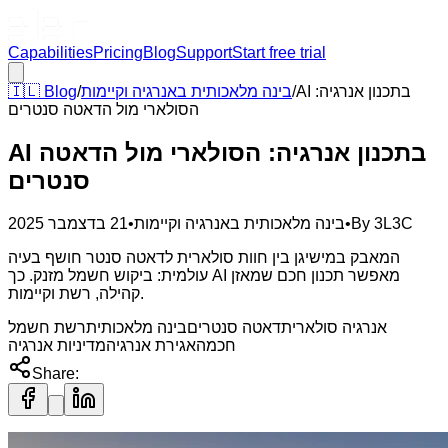
Capabilities
Pricing
Blog
Support
Start free trial
AI בתכנון אנרגיה:
/
בינה מלאכותית באנרגיה וקיימות
/
Blog
🇮🇱
הסולארי מול הדאטה סנטרים
AI בתכנון אנרגיה: הסולארי מול הדאטה
סנטרים
3L3C
By
•
בינה מלאכותית באנרגיה וקיימות
•
21 בדצמבר 2025
המאבק במישיגן בין חוות סולארית לדאטה סנטר חושף בעיה
עולמית: ביקוש חשמל מזנק. כך AI מאפשר תכנון חכם שמאזן
קהילה, רשת וקיימות.
אנרגיה סולארית
דאטה סנטרים
בינה מלאכותית
רשת חשמל
חכמה
אגירת אנרגיה
מדיניות אנרגיה
Share: