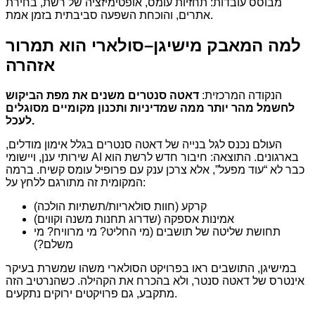
מבוסס עובדות: תחזיות עומס, אופטימיזציה של רשת, בחירת
אתרים, והוכחת השפעה סביבתית בזמן אמת.
למה המאבק מישיגן–סולארי הוא תמרור
אזהרה
הנקודה המרכזית:
דאטה סנטרים משנים את מפת הביקוש
לחשמל מהר יותר ממה שמדיניות ותכנון מקומיים מסוגלים
לעכל.
העולם נכנס לגל בנייה של דאטה סנטרים בגלל אימון מודלים,
שירותי ענן, ויישומי AI בארגונים. התוצאה: חיבור חדש לרשת הוא
כבר לא “עוד מפעל”, אלא צרכן ענק עם פרופיל עומס קשיח. ברמה
המקומית זה מתורגם ללחץ על:
קרקע (חוות סולאריות/תשתיות הולכה)
אמינות אספקה (שדרוג תחנות משנה וקווים)
תחושת שליטה של תושבים (מי החליט? מי מרוויח? מי
משלם?)
במישיגן, התושבים ראו בפרויקט הסולארי משהו שמשרת בעיקר
אינטרס של דאטה סנטר, ולא בהכרח את הקהילה. כשהנרטיב הזה
מתקבע, גם פרויקטים ירוקים נתקעים.