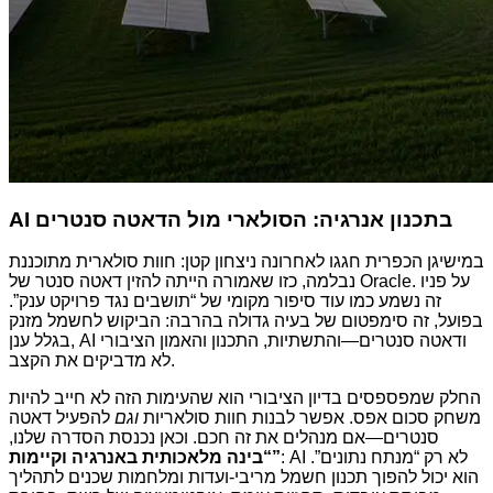
AI בתכנון אנרגיה: הסולארי מול הדאטה סנטרים
במישיגן הכפרית חגגו לאחרונה ניצחון קטן: חוות סולארית מתוכננת
נבלמה, כזו שאמורה הייתה להזין דאטה סנטר של Oracle. על פניו
זה נשמע כמו עוד סיפור מקומי של “תושבים נגד פרויקט ענק”.
בפועל, זה סימפטום של בעיה גדולה בהרבה: הביקוש לחשמל מזנק
בגלל ענן, AI ודאטה סנטרים—והתשתיות, התכנון והאמון הציבורי
לא מדביקים את הקצב.
החלק שמפספסים בדיון הציבורי הוא שהעימות הזה לא חייב להיות
משחק סכום אפס. אפשר לבנות חוות סולאריות
וגם
להפעיל דאטה
סנטרים—אם מנהלים את זה חכם. וכאן נכנסת הסדרה שלנו,
: AI לא רק “מנתח נתונים”.
“בינה מלאכותית באנרגיה וקיימות”
הוא יכול להפוך תכנון חשמל מריבי-ועדות ומלחמות שכנים לתהליך