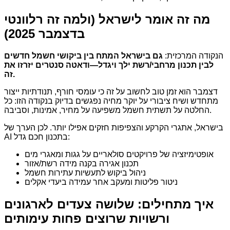
מה זה אומר לישראל (ולמה זה רלוונטי
בדצמבר 2025)
הנקודה המרכזית:
גם בישראל המתח בין ביקושי חשמל חדשים
לבין תכנון מרחבי/רשת ילך ויגדל—ודאטה סנטרים יזרזו את
זה.
דצמבר הוא זמן טוב לחשוב על זה כי עומסי חורף, תנודתיות ייצור
מתחדש ושיח ציבורי על יוקר מחיה נפגשים בדיוק בנקודה הזו: כל
החלטה על תשתית חשמל משפיעה על מחיר, אמינות, וסביבה.
בישראל, אתגרי הקרקע והצפיפות חזקים אפילו יותר. לכן הערך של
AI בתכנון חכם גדל:
אופטימיזציה של פרויקטים סולאריים על גגות ומאגרי מים
תכנון אגירה בקנה מידה רשת/אזור
ניהול ביקוש לתעשיות עתירות חשמל
ניטור פליטות ומעקב אחר עמידה ביעדי אקלים
איך מתחילים: שלושה צעדים לארגונים
ורשויות שרוצים פחות עימותים