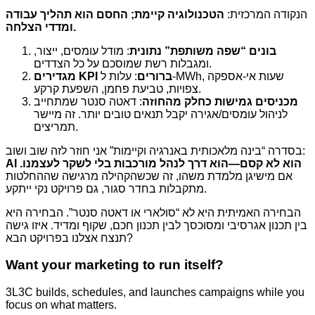
הנקודה המרכזית:
הטכנולוגיה קיימת; החסם הוא תהליך עבודה
ומדדי הצלחה.
בונים “שפה משותפת” נתונית
: מודל עומסים, ייצור,
ומגבלות רשת שמוסכם על כל הצדדים.
מגדירים KPI ברורים
: עלות ל-MWh, שעות אי-אספקה
צפויות, טביעת פחמן, השפעת קרקע.
מכניסים גמישות כחלק מהחוזה
: דאטה סנטר שמתחייב
לניהול עומסים/אגירה יקבל תנאים טובים יותר. זה מיישר
תמריצים.
בסדרה “בינה מלאכותית באנרגיה וקיימות” אני חוזר לזה שוב ושוב:
AI הוא לא קסם—הוא דרך לנהל מורכבות בלי לשקר לעצמנו.
אם מישיגן מלמדת משהו, זה שכשהקהילה מרגישה שההחלטות
מתקבלות בחדר סגור, גם פרויקט נקי ייתקע.
הבחירה האמיתית היא לא “סולארי או דאטה סנטר”. הבחירה היא
בין תכנון אגרסיבי ומסוכסך לבין תכנון חכם, שקוף ומדיד. איזו גישה
תנצח אצלנו בפרויקט הבא?
Want your marketing to run itself?
3L3C builds, schedules, and launches campaigns while you
focus on what matters.