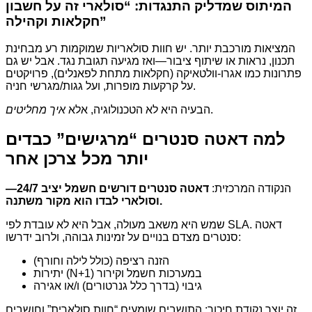
המיתוס שמדליק התנגדות: “סולארי זה על חשבון
חקלאות וקהילה”
המציאות מורכבת יותר. יש חוות סולאריות שמוקמות רע מבחינת
תכנון, נראות או שיתוף ציבור—ואז מגיעה תגובת נגד. אבל יש גם
פתרונות כמו אגרו-וולטאיקה (חקלאות מתחת לפאנלים), פרויקטים
על קרקעות מופרות, ועל גגות/מגרשי חניה.
.
הבעיה היא לא הטכנולוגיה, אלא
איך מחליטים
למה דאטה סנטרים “מרגישים” כבדים
יותר מכל צרכן אחר
הנקודה המרכזית:
דאטה סנטרים דורשים חשמל יציב 24/7—
וסולארי לבדו הוא מקור משתנה.
שמש היא משאב מעולה, אבל היא לא עובדת לפי SLA. דאטה
סנטרים מצדם בנויים על זמינות גבוהה, ולרוב ידרשו:
הזנה רציפה (כולל לילה וחורף)
יתירות (N+1) במערכות חשמל וקירור
גיבוי (בדרך כלל גנרטורים) ו/או אגירה
זה יוצר נקודת חיכוך: התושבים שומעים “חוות סולארית” וחושבים