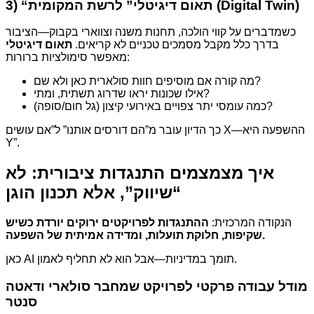
3) “תאום דיגיטלי” לרשת המקומית (Digital Twin)
כשמדברים על קווי הולכה, תחנות משנה וצווארי בקבוק—הציבור
בדרך כלל מקבל מסמכים טכניים לא קריאים.
תאום דיגיטלי
מאפשר סימולציות ברורות:
מה קורה אם מוסיפים חוות סולארית כאן ולא שם?
אילו שכונות יראו שדרוג תשתית, ומתי?
כמה עומסי יתר צפויים באירועי קיצון (גל חום/סופה)?
כך הדיון עובר מ”הם דורסים אותנו” ל”אם עושים X—ההשפעה היא
Y”.
איך מצמצמים התנגדות ציבורית: לא
“שיווק”, אלא תכנון הוגן
הנקודה המרכזית:
ההתנגדות לפרויקטים ירוקים יורדת כשיש
שקיפות, חלוקת תועלות, ומדידה אמיתית של השפעה.
כאן AI תומך במדיניות—אבל הוא לא תחליף לאמון.
מודל עבודה פרקטי לפרויקט שמחבר סולארי ודאטה
סנטר