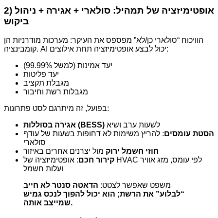
2) אופטימיזציה של תמהיל: סולארי + אגירה + ניהול
ביקוש
הוויכוח “סולארי כן/לא” מפספס את העיקר: מערכות מודרניות הן
קומבינציה. AI יכול לבצע אופטימיזציה תחת אילוצים:
יעד אמינות (למשל 99.99%)
יעד פליטות
מגבלת תקציב
מגבלות רשת וחיבור
בפועל, זה מיתרגם לסט פתרונות:
לשעות ערב ושיא
אגירה בסוללות (BESS)
הסטת עומסים
: להריץ משימות לא דחופות בשעות של עודף
סולארי
חוזי חשמל ירוק
מול יצרנים אחרים באיזור
קירור חכם
: אופטימיזציה של HVAC לפי עומס, מזג אוויר
ועלות חשמל
משפט שאפשר לצטט:
הדאטה סנטר לא חייב
“לבלוע” את הרשת; הוא יכול להפוך לנכס גמיש
שמייצב אותה.