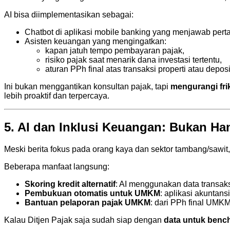
AI bisa diimplementasikan sebagai:
Chatbot di aplikasi mobile banking yang menjawab pert
Asisten keuangan yang mengingatkan:
kapan jatuh tempo pembayaran pajak,
risiko pajak saat menarik dana investasi tertentu,
aturan PPh final atas transaksi properti atau deposi
Ini bukan menggantikan konsultan pajak, tapi
mengurangi fri
lebih proaktif dan terpercaya.
5. AI dan Inklusi Keuangan: Bukan Ha
Meski berita fokus pada orang kaya dan sektor tambang/sawit
Beberapa manfaat langsung:
Skoring kredit alternatif
: AI menggunakan data transaks
Pembukuan otomatis untuk UMKM
: aplikasi akuntans
Bantuan pelaporan pajak UMKM
: dari PPh final UMK
Kalau Ditjen Pajak saja sudah siap dengan
data untuk benc