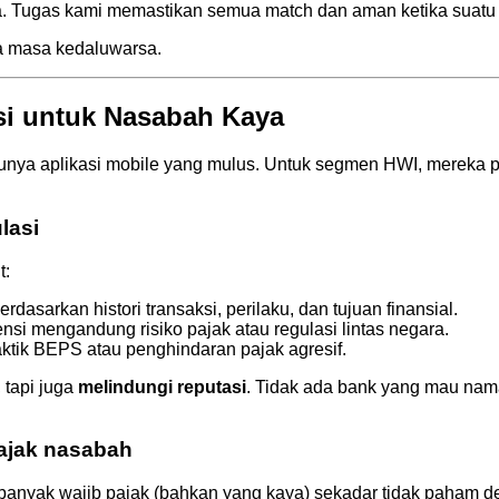
. Tugas kami memastikan semua match dan aman ketika suatu s
nya masa kedaluwarsa.
nsi untuk Nasabah Kaya
nya aplikasi mobile yang mulus. Untuk segmen HWI, mereka p
lasi
t:
rdasarkan histori transaksi, perilaku, dan tujuan finansial.
nsi mengandung risiko pajak atau regulasi lintas negara.
aktik BEPS atau penghindaran pajak agresif.
 tapi juga
melindungi reputasi
. Tidak ada bank yang mau nama
pajak nasabah
 banyak wajib pajak (bahkan yang kaya) sekadar tidak paham det