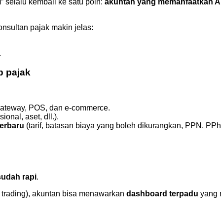
l
” selalu kembali ke satu poin:
akuntan yang memanfaatkan AI b
nsultan pajak makin jelas:
.
p pajak
 gateway, POS, dan e-commerce.
nal, aset, dll.).
terbaru
(tarif, batasan biaya yang boleh dikurangkan, PPN, PPh 
sudah rapi
.
, trading), akuntan bisa menawarkan
dashboard terpadu
yang 