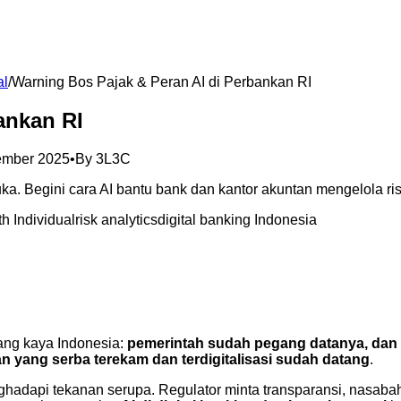
al
/
Warning Bos Pajak & Peran AI di Perbankan RI
ankan RI
ember 2025
•
By
3L3C
. Begini cara AI bantu bank dan kantor akuntan mengelola risi
h Individual
risk analytics
digital banking Indonesia
rang kaya Indonesia:
pemerintah sudah pegang datanya, dan
n yang serba terekam dan terdigitalisasi sudah datang
.
nghadapi tekanan serupa. Regulator minta transparansi, nasab