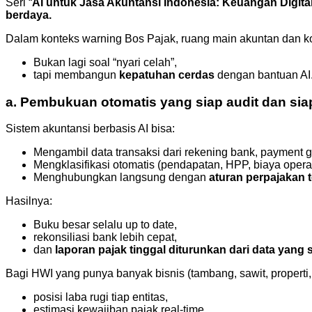
Seri “
AI untuk Jasa Akuntansi Indonesia: Keuangan Digita
berdaya.
Dalam konteks warning Bos Pajak, ruang main akuntan dan ko
Bukan lagi soal “nyari celah”,
tapi membangun
kepatuhan cerdas
dengan bantuan AI
a. Pembukuan otomatis yang siap audit dan sia
Sistem akuntansi berbasis AI bisa:
Mengambil data transaksi dari rekening bank, payment
Mengklasifikasi otomatis (pendapatan, HPP, biaya operasio
Menghubungkan langsung dengan
aturan perpajakan 
Hasilnya:
Buku besar selalu up to date,
rekonsiliasi bank lebih cepat,
dan
laporan pajak tinggal diturunkan dari data yang 
Bagi HWI yang punya banyak bisnis (tambang, sawit, properti
posisi laba rugi tiap entitas,
estimasi kewajiban pajak real-time,