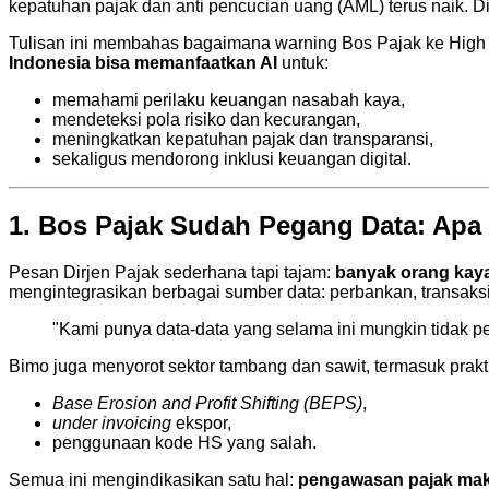
kepatuhan pajak dan anti pencucian uang (AML) terus naik. D
Tulisan ini membahas bagaimana warning Bos Pajak ke High W
Indonesia bisa memanfaatkan AI
untuk:
memahami perilaku keuangan nasabah kaya,
mendeteksi pola risiko dan kecurangan,
meningkatkan kepatuhan pajak dan transparansi,
sekaligus mendorong inklusi keuangan digital.
1. Bos Pajak Sudah Pegang Data: Apa
Pesan Dirjen Pajak sederhana tapi tajam:
banyak orang kay
mengintegrasikan berbagai sumber data: perbankan, transaksi 
"Kami punya data-data yang selama ini mungkin tidak p
Bimo juga menyorot sektor tambang dan sawit, termasuk prakt
Base Erosion and Profit Shifting (BEPS)
,
under invoicing
ekspor,
penggunaan kode HS yang salah.
Semua ini mengindikasikan satu hal:
pengawasan pajak maki