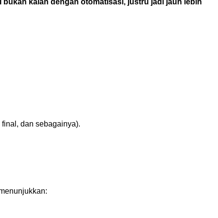
ukan kalah dengan otomatisasi, justru jadi jauh lebih
final, dan sebagainya).
menunjukkan: