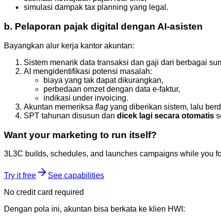
simulasi dampak tax planning yang legal.
b. Pelaporan pajak digital dengan AI-asisten
Bayangkan alur kerja kantor akuntan:
Sistem menarik data transaksi dan gaji dari berbagai su
AI mengidentifikasi potensi masalah:
biaya yang tak dapat dikurangkan,
perbedaan omzet dengan data e-faktur,
indikasi under invoicing.
Akuntan memeriksa
flag
yang diberikan sistem, lalu berd
SPT tahunan disusun dan
dicek lagi secara otomatis
s
Want your marketing to run itself?
3L3C builds, schedules, and launches campaigns while you fo
Try it free
See capabilities
No credit card required
Dengan pola ini, akuntan bisa berkata ke klien HWI: