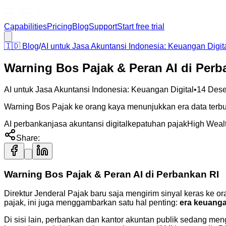
Capabilities
Pricing
Blog
Support
Start free trial
🇮🇩
Blog
/
AI untuk Jasa Akuntansi Indonesia: Keuangan Digit
Warning Bos Pajak & Peran AI di Perb
AI untuk Jasa Akuntansi Indonesia: Keuangan Digital
•
14 Des
Warning Bos Pajak ke orang kaya menunjukkan era data terbuka
AI perbankan
jasa akuntansi digital
kepatuhan pajak
High Wealt
Share:
Warning Bos Pajak & Peran AI di Perbankan RI
Direktur Jenderal Pajak baru saja mengirim sinyal keras ke o
pajak, ini juga menggambarkan satu hal penting:
era keuanga
Di sisi lain, perbankan dan kantor akuntan publik sedang me