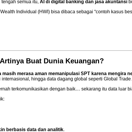
i tengah semua itu,
AI di digital banking dan jasa akuntansi
bu
ealth Individual (HWI) bisa dibaca sebagai “contoh kasus be
 Artinya Buat Dunia Keuangan?
a masih merasa aman memanipulasi SPT karena mengira ne
internasional, hingga data dagang global seperti Global Trade 
ernah terkomunikasikan dengan baik… sekarang itu data luar b
ik:
n berbasis data dan analitik
.