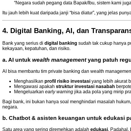
“Negara sudah pegang data Bapak/Ibu, sistem kami juga
Itu jauh lebih kuat daripada janji “bisa diatur”, yang jelas pu
4. Digital Banking, AI, dan Transpara
Bank yang serius di
digital banking
sudah tak cukup hanya pu
kekayaan, kepatuhan, dan risiko.
a. AI untuk
wealth management
yang patuh regu
AI bisa membantu tim private banking dan wealth managemen
Menghasilkan
profil risiko investasi
yang lebih akurat be
Mengawasi apakah
struktur investasi nasabah
berpote
Mengeluarkan
early warning
jika ada pola yang mirip pr
Bagi bank, ini bukan hanya soal menghindari masalah hukum,
negara.
b. Chatbot & asisten keuangan untuk edukasi 
Satu area yang sering diremehkan adalah
edukasi
. Padahal,