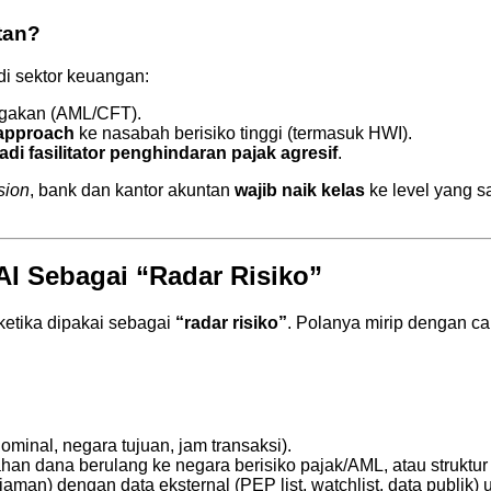
tan?
di sektor keuangan:
gakan (AML/CFT).
 approach
ke nasabah berisiko tinggi (termasuk HWI).
jadi fasilitator penghindaran pajak agresif
.
sion
, bank dan kantor akuntan
wajib naik kelas
ke level yang s
 AI Sebagai “Radar Risiko”
ketika dipakai sebagai
“radar risiko”
. Polanya mirip dengan c
ominal, negara tujuan, jam transaksi).
han dana berulang ke negara berisiko pajak/AML, atau struktur
jaman) dengan data eksternal (PEP list, watchlist, data publik