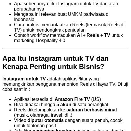
Apa sebenarnya fitur Instagram untuk TV dan arah
perubahannya
Mengapa ini relevan buat UMKM pariwisata di
Indonesia
Cara praktis memanfaatkan Reels (termasuk Reels di
TV) untuk mendongkrak penjualan
Contoh workflow memadukan
AI + Reels + TV
untuk
marketing Hospitality 4.0
Apa Itu Instagram untuk TV dan
Kenapa Penting untuk Bisnis?
Instagram untuk TV
adalah aplikasi/fitur yang
memungkinkan pengguna menonton Reels di layar TV. Di uji
coba saat ini:
Aplikasi tersedia di
Amazon Fire TV
(US)
Bisa dipakai hingga
5 akun
di satu perangkat
Reels dikelompokkan ke
saluran berbasis minat
(musik, olahraga, travel, dll.)
Video
diputar otomatis
dengan suara penuh, cocok
untuk tontonan pasif
Ada fitur
pencarian kreator
, navigasi saluran, dan ke