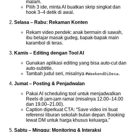
malam.
Pilih 3 ide, minta AI buatkan skrip singkat dan
hook 3–4 detik di awal.
Selasa – Rabu: Rekaman Konten
Rekam video pendek: anak bermain di sawah,
ibu belajar masak gudeg, bapak-bapak main
karambol di teras.
Kamis – Editing dengan Tool AI
Gunakan aplikasi editing yang bisa auto-cut dan
auto-subtitle.
Tambah judul seri, misalnya
.
#WeekendDiDesa
Jumat – Posting & Penjadwalan
Pakai AI scheduling tool untuk menjadwalkan
Reels di jam-jam ramai (misalnya 12.00–14.00
dan 19.00–21.00).
Caption diperkuat CTA: “Save video ini buat
referensi liburan sekolah bulan depan. Booking
lewat DM untuk harga khusus keluarga.”
Sabtu – Minggu: Monitoring & Interaksi