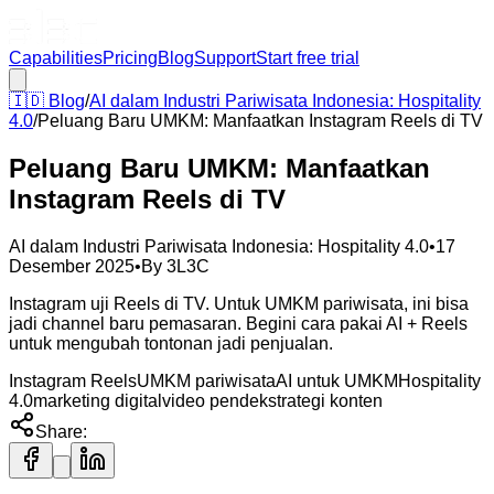
Capabilities
Pricing
Blog
Support
Start free trial
🇮🇩
Blog
/
AI dalam Industri Pariwisata Indonesia: Hospitality
4.0
/
Peluang Baru UMKM: Manfaatkan Instagram Reels di TV
Peluang Baru UMKM: Manfaatkan
Instagram Reels di TV
AI dalam Industri Pariwisata Indonesia: Hospitality 4.0
•
17
Desember 2025
•
By
3L3C
Instagram uji Reels di TV. Untuk UMKM pariwisata, ini bisa
jadi channel baru pemasaran. Begini cara pakai AI + Reels
untuk mengubah tontonan jadi penjualan.
Instagram Reels
UMKM pariwisata
AI untuk UMKM
Hospitality
4.0
marketing digital
video pendek
strategi konten
Share: