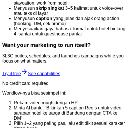
staycation, work from hotel
Menyusun
skrip singkat
3–5 kalimat untuk voice-over
atau teks di layar
Menyusun
caption
yang jelas dan ajak orang action
(booking, DM, cek promo)
Menyesuaikan gaya bahasa: formal untuk hotel bintang
4, santai untuk guesthouse pantai
Want your marketing to run itself?
3L3C builds, schedules, and launches campaigns while you
focus on what matters.
Try it free
See capabilities
No credit card required
Workflow-nya bisa sesimpel ini:
Rekam video rough dengan HP
Minta AI bantu: “Bikinkan 5 caption Reels untuk video
sarapan hotel keluarga di Bandung dengan CTA ke
DM”
Pilih 1–2 yang paling pas, lalu edit dikit sesuai karakter