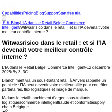
Capabilities
Pricing
Blog
Support
Start free trial
🇫🇷
Blog
/
L'IA dans le Retail Belge: Commerce
Intelligent
/
Witwasrisico dans le retail : et si l’IA devenait votre
meilleur contrôle interne ?
Witwasrisico dans le retail : et si l’IA
devenait votre meilleur contrôle
interne ?
L'IA dans le Retail Belge: Commerce Intelligent
•
12 décembre
2025
•
By
3L3C
Blanchiment via un sous-traitant retail à Anvers rappelle un
point clé : l’IA peut devenir votre meilleur allié pour contrôler
partenaires, flux logistiques et image de marque.
IA dans le retail
blanchiment d’argent
sous-traitants
logistiques
commerce intelligent
fraude et conformité
supply
chain Belgique