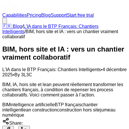
Capabilities
Pricing
Blog
Support
Start free trial
🇫🇷
Blog
/
L'IA dans le BTP Français: Chantiers
Intelligents
/
BIM, hors site et IA : vers un chantier vraiment
collaboratif
BIM, hors site et IA : vers un chantier
vraiment collaboratif
L'IA dans le BTP Français: Chantiers Intelligents
•
4 décembre
2025
•
By
3L3C
BIM, IA, hors site et lean peuvent réellement transformer les
chantiers français, à condition de repenser les process
collaboratifs. Voici comment passer à l’action.
BIM
intelligence artificielle
BTP français
chantier
intelligent
lean construction
construction hors site
jumeau
numérique
Share: