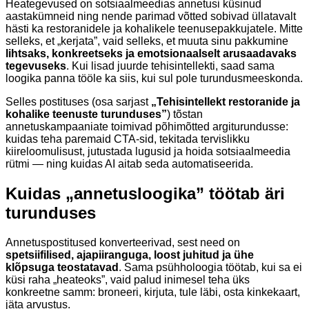
Heategevused on sotsiaalmeedias annetusi küsinud
aastakümneid ning nende parimad võtted sobivad üllatavalt
hästi ka restoranidele ja kohalikele teenusepakkujatele. Mitte
selleks, et „kerjata”, vaid selleks, et muuta sinu pakkumine
lihtsaks, konkreetseks ja emotsionaalselt arusaadavaks
tegevuseks
. Kui lisad juurde tehisintellekti, saad sama
loogika panna tööle ka siis, kui sul pole turundusmeeskonda.
Selles postituses (osa sarjast
„Tehisintellekt restoranide ja
kohalike teenuste turunduses”
) tõstan
annetuskampaaniate toimivad põhimõtted argiturundusse:
kuidas teha paremaid CTA-sid, tekitada tervislikku
kiireloomulisust, jutustada lugusid ja hoida sotsiaalmeedia
rütmi — ning kuidas AI aitab seda automatiseerida.
Kuidas „annetusloogika” töötab äri
turunduses
Annetuspostitused konverteerivad, sest need on
spetsiifilised, ajapiiranguga, loost juhitud ja ühe
klõpsuga teostatavad
. Sama psühholoogia töötab, kui sa ei
küsi raha „heateoks”, vaid palud inimesel teha üks
konkreetne samm: broneeri, kirjuta, tule läbi, osta kinkekaart,
jäta arvustus.