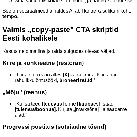
Sina valid, mis kõlab sinu moodi, ja paned kalendrisse
See on sotsiaalmeedia haldus AI abil kõige kasulikum koht:
tempo
.
Valmis „copy-paste” CTA skriptid
Eesti kohalikele
Kasuta neid mallina ja täida sulgudes olevad väljad.
Kiire ja konkreetne (restoran)
„Täna õhtuks on alles
[X]
vaba lauda. Kui tahad
rahulikku õhtusööki,
broneeri nüüd
.”
„Mõju” (teenus)
„Kui sa teed
[tegevus]
enne
[kuupäev]
, saad
[tulemus/boonus]
. Kirjuta „[märksõna]” ja saadame
ajad.”
Progressi postitus (sotsiaalne tõend)