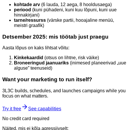
kohtade arv
(6 lauda, 12 aega, 8 hooldusaega)
periood
(kuni pühadeni, kuni kuu lõpuni, kuni uue
hinnakirjani)
tarne/ressurss
(värske partii, hooajaline menüü,
meistri graafik)
Detsember 2025: mis töötab just praegu
Aasta lõpus on kaks lihtsat võitu:
Kinkekaardid
(otsus on lihtne, risk väike)
Broneeringud jaanuariks
(inimesed planeerivad „uue
alguse” teenuseid)
Want your marketing to run itself?
3L3C builds, schedules, and launches campaigns while you
focus on what matters.
Try it free
See capabilities
No credit card required
Näited, mis ei kõla agressiivselt: