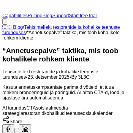
Capabilities
Pricing
Blog
Support
Start free trial
🇪🇪
Blog
/
Tehisintellekt restoranide ja kohalike teenuste
turunduses
/
“Annetusepalve” taktika, mis toob kohalikele
rohkem kliente
“Annetusepalve” taktika, mis toob
kohalikele rohkem kliente
Tehisintellekt restoranide ja kohalike teenuste
turunduses
•
23. detsember 2025
•
By
3L3C
Kasuta annetuskampaaniate parimaid võtteid, et tuua
rohkem broneeringuid ja päringuid. AI aitab CTA-d, lood ja
ajastuse ära automatiseerida.
AI turundus
CTA
sotsiaalmeedia
strateegia
restoranid
kohalikud teenused
sisukalender
Share: