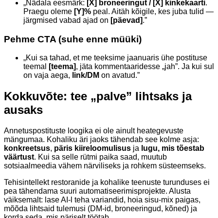
„Nädala eesmärk:
[X] broneeringut / [X] kinkekaarti
.
Praegu oleme
[Y]%
peal. Aitäh kõigile, kes juba tulid —
järgmised vabad ajad on
[päevad]
.”
Pehme CTA (suhe enne müüki)
„Kui sa tahad, et me teeksime jaanuaris ühe postituse
teemal
[teema]
, jäta kommentaaridesse „jah”. Ja kui sul
on vaja aega,
link/DM
on avatud.”
Kokkuvõte: tee „palve” lihtsaks ja
ausaks
Annetuspostituste loogika ei ole ainult heategevuste
mängumaa. Kohaliku äri jaoks tähendab see kolme asja:
konkreetsus
,
päris kiireloomulisus
ja
lugu, mis tõestab
väärtust
. Kui sa selle rütmi paika saad, muutub
sotsiaalmeedia vähem närviliseks ja rohkem süsteemseks.
Tehisintellekt restoranide ja kohalike teenuste turunduses ei
pea tähendama suuri automatiseerimisprojekte. Alusta
väiksemalt: lase AI-l teha variandid, hoia sisu-mix paigas,
mõõda lihtsaid tulemusi (DM-id, broneeringud, kõned) ja
korda seda, mis päriselt töötab.