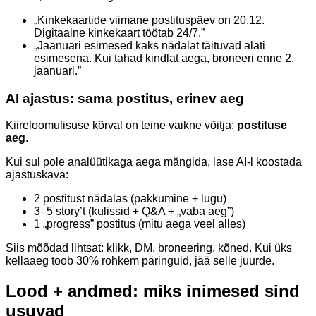
„Kinkekaartide viimane postituspäev on 20.12.
Digitaalne kinkekaart töötab 24/7.”
„Jaanuari esimesed kaks nädalat täituvad alati
esimesena. Kui tahad kindlat aega, broneeri enne 2.
jaanuari.”
AI ajastus: sama postitus, erinev aeg
Kiireloomulisuse kõrval on teine vaikne võitja:
postituse
aeg
.
Kui sul pole analüütikaga aega mängida, lase AI-l koostada
ajastuskava:
2 postitust nädalas (pakkumine + lugu)
3–5 story’t (kulissid + Q&A + „vaba aeg”)
1 „progress” postitus (mitu aega veel alles)
Siis mõõdad lihtsat: klikk, DM, broneering, kõned. Kui üks
kellaaeg toob 30% rohkem päringuid, jää selle juurde.
Lood + andmed: miks inimesed sind
usuvad