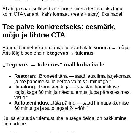
AI abiga saad selliseid versioone kiiresti testida: üks lugu,
kolm CTA varianti, kaks formaati (reels + story), üks nädal.
Tee palve konkreetseks: eesmärk,
mõju ja lihtne CTA
Parimad annetuskampaaniad ütlevad alati:
summa → mõju
.
Äris tõlgib see end nii:
tegevus → tulemus
.
„Tegevus → tulemus” mall kohalikele
Restoran:
„Broneeri täna — saad laua ilma järjekorrata
ja me paneme sulle eelroa valmis 5 minutiga.”
Ilusalong:
„Pane aeg kirja — säästad hommikuse
logistikaga 30 min ja näed tulemust juba pärast esimest
visiiti.”
Autoteenindus:
„Jäta päring — saad hinnapakkumise
60 minutiga ja auto tagasi 24–48h.”
Kui sa ei suuda tulemust ühe lausega öelda, on pakkumine
liiga udune.