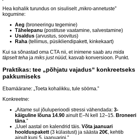
Hea kohalik turundus on sisuliselt „mikro-annetuste”
kogumine:
Aeg
(broneeringu tegemine)
Tähelepanu
(postituse vaatamine, salvestamine)
Usaldus
(arvustus, soovitus)
Raha
(tellimus, püsikliendipakett, kinkekaart)
Kui sa sõnastad oma CTA nii, et inimene saab aru
mida
täpselt teha
ja
miks just nüüd
, kasvab konversioon. Punkt.
Praktikas: tee „põhjatu vajadus” konkreetseks
pakkumiseks
Ebamäärane: „Toeta kohalikku, tule sööma.”
Konkreetne:
„Aitame sul jõuluperioodi stressi vähendada:
3-
käiguline lõuna 14.90
ainult E–N kell 12–15.
Broneeri
täna
.”
„Uuel aastal on kalendrid täis.
Võta jaanuari
hoolduspakett
(3 külastust) ja säästa
20€
, kehtib
ainult kuni 5. jaanuarini.”