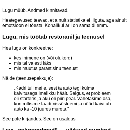
Lugu müüb. Andmed kinnitavad.
Heategevused teavad, et ainult statistika ei liiguta, aga ainult
emotsioon ei tõesta. Kohalikul äril on sama dilemm.
Lugu, mis töötab restoranil ja teenusel
Hea lugu on konkreetne:
kes inimene on (või olukord)
mis tal valesti läks
mis muutus pärast sinu teenust
Näide (teenusepakkuja):
„Kadri tuli meile, sest ta auto tegi külma
käivitusega imelikku häält. Selgus, et probleem
oli starteris ja aku oli piiri peal. Vahetasime osa,
kontrollisime laadimissüsteemi ja nüüd käivitub
auto ka -10 juures mureta.”
See pole kirjandus. See on usaldus.
Lisa „mikroandmed” — väiksed numbrid