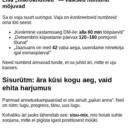
mõjuvad
Sa ei vaja suurt uuringut. Vaja on
konkreetseid numbreid
oma töö seest:
„Keskmine vastamisaeg DM-ile:
alla 60 min
tööpäeviti”
„Detsembris küpsetame päevas
120–180
portsjonit
lõunat”
„Jaanuaris on meil
42
vaba aega, uuendame nimekirja
igal esmaspäeval”
Need numbrid annavad tunde, et sa juhid äri, mitte ei uju
kaoses.
Sisurütm: ära küsi kogu aeg, vaid
ehita harjumus
Parimad annetuskampaaniad ei ole ainult „palun anna”. Neil
on rütm: lugu, progress, tänu, uus lugu.
Kohaliku äri jaoks tähendab see:
sisu-mix
, mis hoiab suhte
soojana, mitte ei pigista igast postitusest müüki.