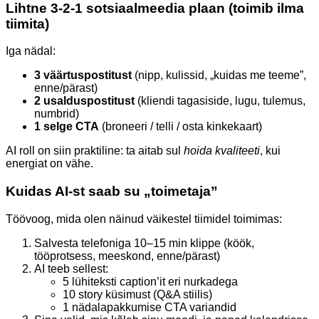
Lihtne 3-2-1 sotsiaalmeedia plaan (toimib ilma
tiimita)
Iga nädal:
3 väärtuspostitust
(nipp, kulissid, „kuidas me teeme”,
enne/pärast)
2 usalduspostitust
(kliendi tagasiside, lugu, tulemus,
numbrid)
1 selge CTA
(broneeri / telli / osta kinkekaart)
AI roll on siin praktiline: ta aitab sul
hoida kvaliteeti
, kui
energiat on vähe.
Kuidas AI-st saab su „toimetaja”
Töövoog, mida olen näinud väikestel tiimidel toimimas:
Salvesta telefoniga 10–15 min klippe (köök,
tööprotsess, meeskond, enne/pärast)
AI teeb sellest:
5 lühiteksti caption’it eri nurkadega
10 story küsimust (Q&A stiilis)
1 nädalapakkumise CTA variandid