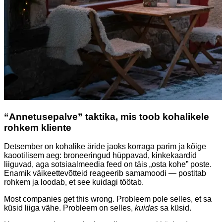
“Annetusepalve” taktika, mis toob kohalikele
rohkem kliente
Detsember on kohalike äride jaoks korraga parim ja kõige
kaootilisem aeg: broneeringud hüppavad, kinkekaardid
liiguvad, aga sotsiaalmeedia feed on täis „osta kohe” poste.
Enamik väikeettevõtteid reageerib samamoodi — postitab
rohkem ja loodab, et see kuidagi töötab.
Most companies get this wrong. Probleem pole selles, et sa
küsid liiga vähe. Probleem on selles,
kuidas
sa küsid.