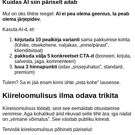
Kuidas AI siin päriselt aitab
Mul on üks lihtne reegel:
AI ei pea olema geenius, ta peab
olema järjepidev.
Kasuta AI-d, et:
kirjutada 10 pealkirja varianti
sama pakkumise kohta
(lühike, otsekohene, naljakas, „enne/pärast”,
klienditsitaat)
pakkuda välja 5 konkreetset CTA-d
(broneeri, kirjuta,
salvesta, jaga, kommenteeri)
luua 3 hinnapunkti
(odav „sissejuhatus”, standard,
premium)
Tulem? Sa ei jää enam kinni ühte „osta kohe” lausesse.
Kiireloomulisus ilma odava trikita
Kiireloomulisus töötab, sest see eemaldab otsustamise
venimise. Aga kohalikud ärid rikuvad selle tihti ära: iga nädal
on „viimane võimalus”. See väsitab publiku kiiresti.
Tervislik kiireloomulisus põhineb päriselul: