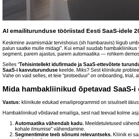
AI emailiturunduse tööriistad Eesti SaaS-idele 
Keskmine avamismäär tervishoius (sh hambaravis) liigub um
palun saatke mulle midagi”. Kui email suudab hambakliinikus
segment, parem ajastus, parem automaatika — rohkem demosi
Selles “
Tehisintellekt idufirmade ja SaaS-ettevõtete turun
SaaS-i kasvuturunduse
keelde. Miks? Sest kliinikute problee
Vahe on vaid selles, et teie “protseduur” on onboarding, trial, a
Mida hambakliinikud õpetavad SaaS-i 
Vastus:
kliinikute edukad emailiprogrammid on sisuliselt
täiu
Hambakliinikud võidavad emailiga, sest nad teevad kolme asja
Automaatika vähendab kadu.
Meeldetuletused vähendav
kohale ilmumise” vähendamine.
Segmentimine teeb sõnumi relevantseks.
Kliinik ei s