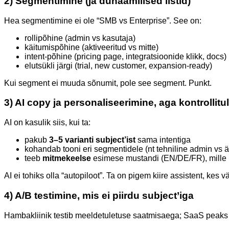
2) Segmentimine (ja dünaamilised listid)
Hea segmentimine ei ole “SMB vs Enterprise”. See on:
rollipõhine (admin vs kasutaja)
käitumispõhine (aktiveeritud vs mitte)
intent-põhine (pricing page, integratsioonide klikk, docs)
elutsükli järgi (trial, new customer, expansion-ready)
Kui segment ei muuda sõnumit, pole see segment. Punkt.
3) AI copy ja personaliseerimine, aga kontrollitul
AI on kasulik siis, kui ta:
pakub
3–5 varianti subject’ist
sama intentiga
kohandab tooni eri segmentidele (nt tehniline admin vs är
teeb
mitmekeelse
esimese mustandi (EN/DE/FR), mille 
AI ei tohiks olla “autopiloot”. Ta on pigem kiire assistent, kes
4) A/B testimine, mis ei piirdu subject’iga
Hambakliinik testib meeldetuletuse saatmisaega; SaaS peaks 