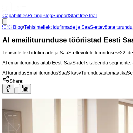
Capabilities
Pricing
Blog
Support
Start free trial
🇪🇪
Blog
/
Tehisintellekt idufirmade ja SaaS-ettevõtete turund
AI emailiturunduse tööriistad Eesti Sa
Tehisintellekt idufirmade ja SaaS-ettevõtete turunduses
•
22. d
AI emailiturundus aitab Eesti SaaS-idel skaleerida segmente, 
AI turundus
Emailiturundus
SaaS kasv
Turundusautomaatika
Se
Share: