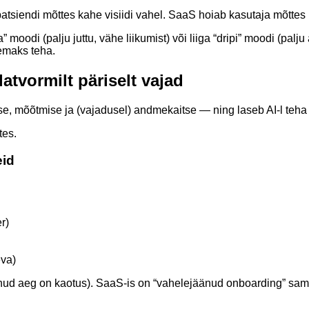
patsiendi mõttes kahe visiidi vahel. SaaS hoiab kasutaja mõttes
moodi (palju juttu, vähe liikumist) või liiga “dripi” moodi (palj
remaks teha.
atvormilt päriselt vajad
 mõõtmise ja (vajadusel) andmekaitse — ning laseb AI-l teha rut
tes.
eid
r)
eva)
änud aeg on kaotus). SaaS-is on “vahelejäänud onboarding” sama