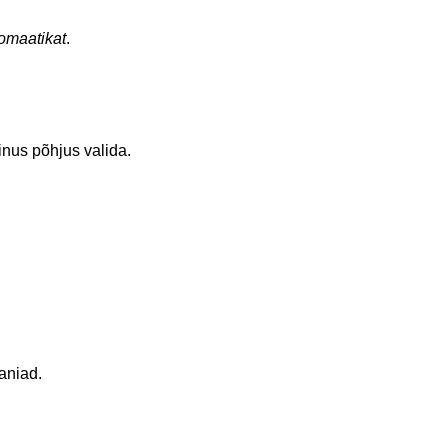
tomaatikat
.
inus põhjus valida.
aniad.