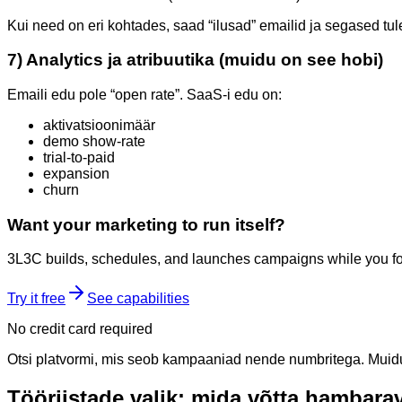
Kui need on eri kohtades, saad “ilusad” emailid ja segased tu
7) Analytics ja atribuutika (muidu on see hobi)
Emaili edu pole “open rate”. SaaS-i edu on:
aktivatsioonimäär
demo show-rate
trial-to-paid
expansion
churn
Want your marketing to run itself?
3L3C builds, schedules, and launches campaigns while you fo
Try it free
See capabilities
No credit card required
Otsi platvormi, mis seob kampaaniad nende numbritega. Muidu v
Tööriistade valik: mida võtta hambaravi