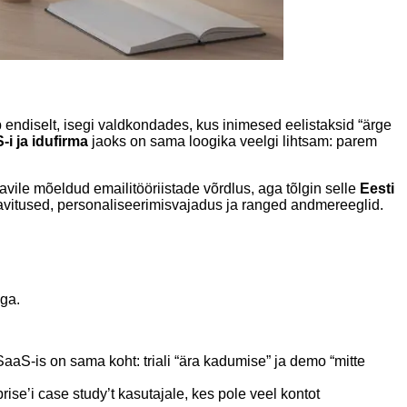
endiselt, isegi valdkondades, kus inimesed eelistaksid “ärge
-i ja idufirma
jaoks on sama loogika veelgi lihtsam: parem
avile mõeldud emailitööriistade võrdlus, aga tõlgin selle
Eesti
 teavitused, personaliseerimisvajadus ja ranged andmereeglid.
ga.
aS-is on sama koht: triali “ära kadumise” ja demo “mitte
ise’i case study’t kasutajale, kes pole veel kontot