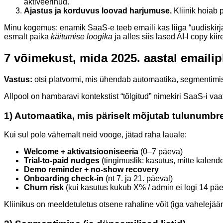
aktiveerinud.
Ajastus ja korduvus loovad harjumuse.
Kliinik hoiab 
Minu kogemus: enamik SaaS-e teeb emaili kas liiga “uudiskirja” 
esmalt paika
käitumise loogika
ja alles siis lased AI-l copy kii
7 võimekust, mida 2025. aastal emailipl
Vastus:
otsi platvormi, mis ühendab automaatika, segmentimise,
Allpool on hambaravi kontekstist “tõlgitud” nimekiri SaaS-i vaa
1) Automaatika, mis päriselt mõjutab tulunumbr
Kui sul pole vähemalt neid vooge, jätad raha lauale:
Welcome + aktivatsiooniseeria
(0–7 päeva)
Trial-to-paid nudges
(tingimuslik: kasutus, mitte kalende
Demo reminder + no-show recovery
Onboarding check-in
(nt 7. ja 21. päeval)
Churn risk
(kui kasutus kukub X% / admin ei logi 14 pä
Kliinikus on meeldetuletus otsene rahaline võit (iga vahelejä