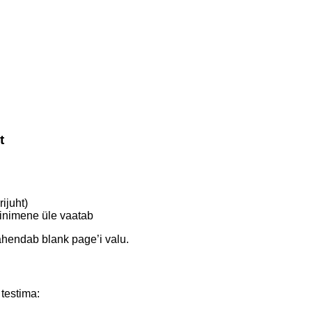
t
ijuht)
inimene üle vaatab
 vähendab blank page’i valu.
testima: