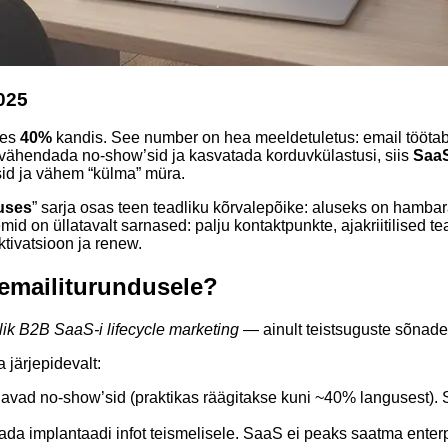
2025
bes
40%
kandis. See number on hea meeldetuletus: email töötab 
 vähendada no-show’sid ja kasvatada korduvkülastusi, siis
SaaS
d ja vähem “külma” müra.
duses
” sarja osas teen teadliku kõrvalepõike: aluseks on hambar
mid on üllatavalt sarnased: palju kontaktpunkte, ajakriitilised
ktivatsioon ja renew.
emailiturundusele?
slik B2B SaaS-i lifecycle marketing
— ainult teistsuguste sõnade
 järjepidevalt:
ad no-show’sid (praktikas räägitakse kuni ~40% langusest). Sa
aada implantaadi infot teismelisele. SaaS ei peaks saatma enterpr