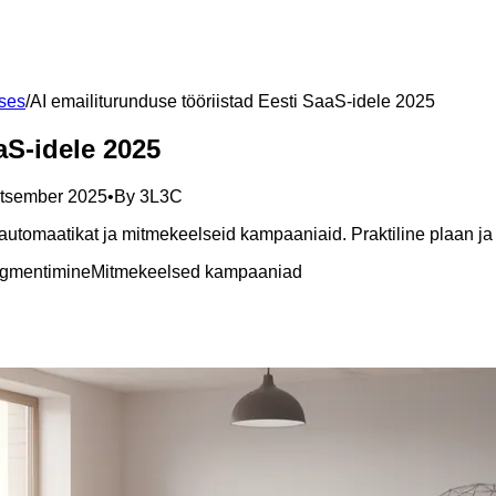
uses
/
AI emailiturunduse tööriistad Eesti SaaS-idele 2025
aS-idele 2025
etsember 2025
•
By
3L3C
automaatikat ja mitmekeelseid kampaaniaid. Praktiline plaan ja t
gmentimine
Mitmekeelsed kampaaniad