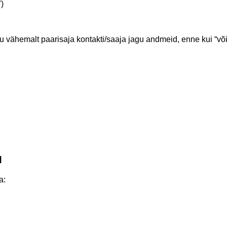
)
u vähemalt paarisaja kontakti/saaja jagu andmeid, enne kui “võit
d
a: