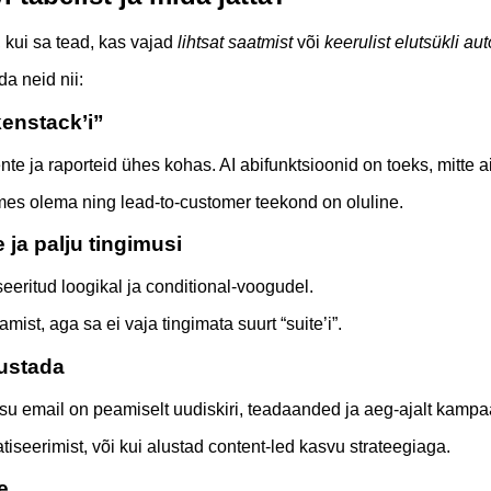
, kui sa tead, kas vajad
lihtsat saatmist
või
keerulist elutsükli au
da neid nii:
kenstack’i”
e ja raporteid ühes kohas. AI abifunktsioonid on toeks, mitte a
s olema ning lead-to-customer teekond on oluline.
 ja palju tingimusi
eeritud loogikal ja conditional-voogudel.
ist, aga sa ei vaja tingimata suurt “suite’i”.
lustada
 su email on peamiselt uudiskiri, teadaanded ja aeg-ajalt kampa
atiseerimist, või kui alustad content-led kasvu strateegiaga.
e