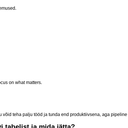
lemused.
cus on what matters.
õid teha palju tööd ja tunda end produktiivsena, aga pipeline e
 tabelist ja mida jätta?