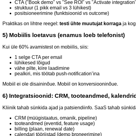
CTA ("Book demo" vs "See ROI" vs "Activate integration"
struktuur (1 pikk email vs 3 lühikest)
positsioneerimine (funktsioonid vs outcome)
Praktikas on lihtne reegel:
testi ühte muutujat korraga
ja kog
5) Mobiilis loetavus (enamus loeb telefonist)
Kui üle 60% avamistest on mobiilis, siis:
1 selge CTA per email
lühikesed lõigud
vähe pilte, kiire laadimine
pealkiri, mis töötab push-notification’ina
Mobiil ei ole disaininõue. Mobiil on konversiooninõue.
6) Integratsioonid: CRM, tooteandmed, kalendri
Kliinik tahab sünkida ajad ja patsiendiinfo. SaaS tahab sünkid
CRM (müügistaatus, omanik, pipeline)
tooteandmed (eventid, feature usage)
billing (plaan, renewal date)
calendari tööriistad (demo broneerimine)