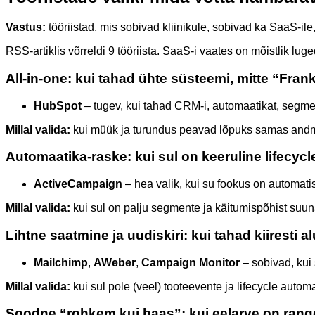
Vastus:
tööriistad, mis sobivad kliinikule, sobivad ka SaaS-ile
RSS-artiklis võrreldi 9 tööriista. SaaS-i vaates on mõistlik luge
All-in-one: kui tahad ühte süsteemi, mitte “Fran
HubSpot
– tugev, kui tahad CRM-i, automaatikat, segment
Millal valida:
kui müük ja turundus peavad lõpuks samas andme
Automaatika-raske: kui sul on keeruline lifecycle
ActiveCampaign
– hea valik, kui su fookus on automatis
Millal valida:
kui sul on palju segmente ja käitumispõhist suunam
Lihtne saatmine ja uudiskiri: kui tahad kiiresti a
Mailchimp
,
AWeber
,
Campaign Monitor
– sobivad, kui
Millal valida:
kui sul pole (veel) tooteevente ja lifecycle autom
Soodne “rohkem kui baas”: kui eelarve on rang