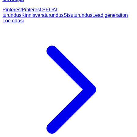
Pinterest
Pinterest SEO
AI
turundus
Kinnisvaraturundus
Sisuturundus
Lead generation
Loe edasi