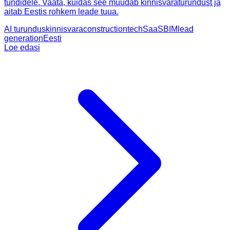
tundidele. Vaata, kuidas see muudab kinnisvaraturundust ja
aitab Eestis rohkem leade tuua.
AI turundus
kinnisvara
constructiontech
SaaS
BIM
lead
generation
Eesti
Loe edasi