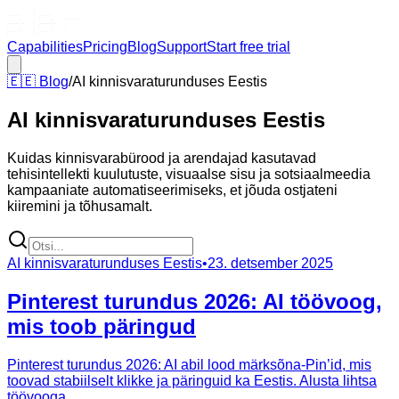
Capabilities
Pricing
Blog
Support
Start free trial
🇪🇪
Blog
/
AI kinnisvaraturunduses Eestis
AI kinnisvaraturunduses Eestis
Kuidas kinnisvarabürood ja arendajad kasutavad
tehisintellekti kuulutuste, visuaalse sisu ja sotsiaalmeedia
kampaaniate automatiseerimiseks, et jõuda ostjateni
kiiremini ja tõhusamalt.
AI kinnisvaraturunduses Eestis
•
23. detsember 2025
Pinterest turundus 2026: AI töövoog,
mis toob päringud
Pinterest turundus 2026: AI abil lood märksõna-Pin’id, mis
toovad stabiilselt klikke ja päringuid ka Eestis. Alusta lihtsa
töövooga.