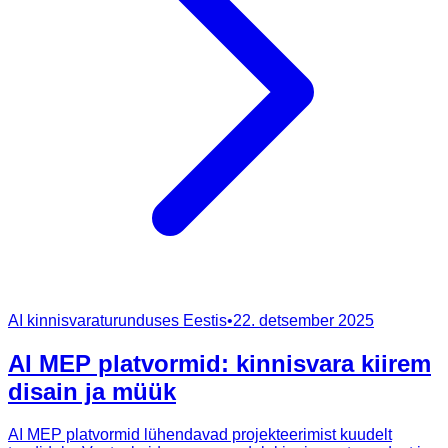
AI kinnisvaraturunduses Eestis
•
22. detsember 2025
AI MEP platvormid: kinnisvara kiirem
disain ja müük
AI MEP platvormid lühendavad projekteerimist kuudelt