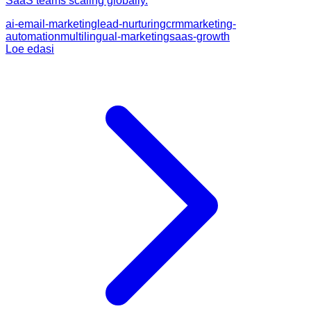
SaaS teams scaling globally.
ai-email-marketing
lead-nurturing
crm
marketing-
automation
multilingual-marketing
saas-growth
Loe edasi