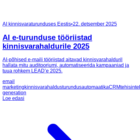
AI kinnisvaraturunduses Eestis
•
22. detsember 2025
AI e-turunduse tööriistad
kinnisvarahaldurile 2025
AI-põhised e-maili tööriistad aitavad kinnisvarahalduril
hallata mitu auditooriumi, automatiseerida kampaaniad ja
tuua rohkem LEAD’e 2025.
email
marketing
kinnisvarahaldus
turundusautomaatika
CRM
tehisinte
generation
Loe edasi