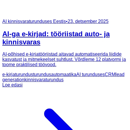
AI kinnisvaraturunduses Eestis
•
23. detsember 2025
AI-ga e-kirjad: tööriistad auto- ja
kinnisvaras
AI-põhised e-kirjatööriistad aitavad automatiseerida liidide
kasvatust ja mitmekeelset suhtlust. Võrdleme 12 platvormi ja
toome praktilised töövood.
e-kirjaturundus
turundusautomaatika
AI turunduses
CRM
lead
generation
kinnisvaraturundus
Loe edasi