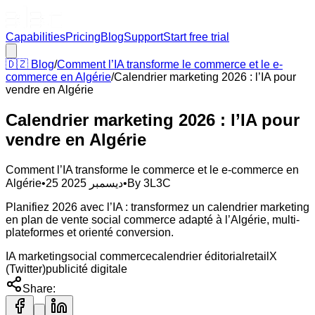
Capabilities
Pricing
Blog
Support
Start free trial
🇩🇿
Blog
/
Comment l’IA transforme le commerce et le e-
commerce en Algérie
/
Calendrier marketing 2026 : l’IA pour
vendre en Algérie
Calendrier marketing 2026 : l’IA pour
vendre en Algérie
Comment l’IA transforme le commerce et le e-commerce en
Algérie
•
25 ديسمبر 2025
•
By
3L3C
Planifiez 2026 avec l’IA : transformez un calendrier marketing
en plan de vente social commerce adapté à l’Algérie, multi-
plateformes et orienté conversion.
IA marketing
social commerce
calendrier éditorial
retail
X
(Twitter)
publicité digitale
Share: