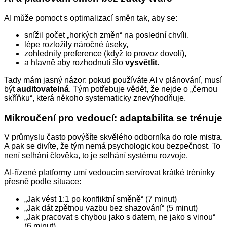
AI může pomoct s optimalizací směn tak, aby se:
snížil počet „horkých změn“ na poslední chvíli,
lépe rozložily náročné úseky,
zohlednily preference (když to provoz dovolí),
a hlavně aby rozhodnutí šlo
vysvětlit
.
Tady mám jasný názor: pokud používáte AI v plánování, musí
být
auditovatelná
. Tým potřebuje vědět, že nejde o „černou
skříňku“, která někoho systematicky znevýhodňuje.
Mikroučení pro vedoucí: adaptabilita se trénuje
V průmyslu často povýšíte skvělého odborníka do role mistra.
A pak se divíte, že tým nemá psychologickou bezpečnost. To
není selhání člověka, to je selhání systému rozvoje.
AI‑řízené platformy umí vedoucím servírovat krátké tréninky
přesně podle situace:
„Jak vést 1:1 po konfliktní směně“ (7 minut)
„Jak dát zpětnou vazbu bez shazování“ (5 minut)
„Jak pracovat s chybou jako s datem, ne jako s vinou“
(6 minut)