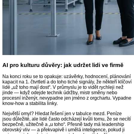
AI pro kulturu důvěry: jak udržet lidi ve firmě
Na konci roku se to opakuje: uzávěrky, hodnocení, plánování
kapacit na 1. čtvrtletí a do toho tiché signály, že někteří klíčoví
lidé „už toho mají dost“. V průmyslu je to vidět rychleji než
jinde — když odejde technik údržby, mistr směny nebo
procesní inženýr, nevypadne jen jméno z orgchartu. Vypadne
know‑how a stabilita linky.
Největší omyl? Hledat řešení jen v tabulce mezd. Peníze
jsou důležité, ale lidé často odcházejí kvůli tomu, že se necítí
bezpečně, užitečně a „u toho“. Přesně tady má leadership
obrovský vliv — a překvapivě i umělá inteligence, pokud ji