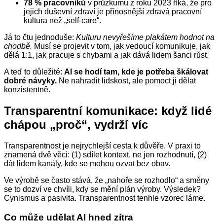
78 % pracovníků
v průzkumu z roku 2023 říká, že pro
jejich duševní zdraví je přínosnější zdravá pracovní
kultura než „self‑care“.
Já to čtu jednoduše:
Kulturu nevyřešíme plakátem hodnot na
chodbě.
Musí se projevit v tom, jak vedoucí komunikuje, jak
dělá 1:1, jak pracuje s chybami a jak dává lidem šanci růst.
A teď to důležité:
AI se hodí tam, kde je potřeba škálovat
dobré návyky.
Ne nahradit lidskost, ale pomoct ji dělat
konzistentně.
Transparentní komunikace: když lidé
chápou „proč“, vydrží víc
Transparentnost je nejrychlejší cesta k důvěře. V praxi to
znamená dvě věci: (1) sdílet kontext, ne jen rozhodnutí, (2)
dát lidem kanály, kde se mohou ozvat bez obav.
Ve výrobě se často stává, že „nahoře se rozhodlo“ a směny
se to dozví ve chvíli, kdy se mění plán výroby. Výsledek?
Cynismus a pasivita. Transparentnost tenhle vzorec láme.
Co může udělat AI hned zítra