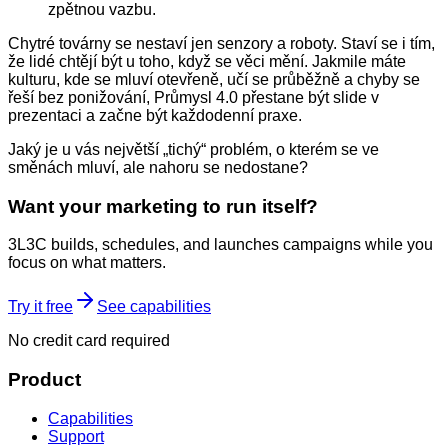
zpětnou vazbu.
Chytré továrny se nestaví jen senzory a roboty. Staví se i tím,
že lidé chtějí být u toho, když se věci mění. Jakmile máte
kulturu, kde se mluví otevřeně, učí se průběžně a chyby se
řeší bez ponižování, Průmysl 4.0 přestane být slide v
prezentaci a začne být každodenní praxe.
Jaký je u vás největší „tichý“ problém, o kterém se ve
směnách mluví, ale nahoru se nedostane?
Want your marketing to run itself?
3L3C builds, schedules, and launches campaigns while you
focus on what matters.
Try it free
See capabilities
No credit card required
Product
Capabilities
Support