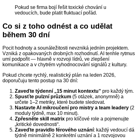
Pokud se firma bojí řešit toxické chování u
vedoucích, bude platit fluktuací pořád.
Co si z toho odnést a co udělat
během 30 dní
Pocit hodnoty a sounáležitosti nevzniká jedním projektem.
Vzniká z opakovaných drobných rozhodnutí. AI tenhle rytmus
umí podpořit — hlavně v rozvoji lídrů, ve zlepšení
komunikace a v chytrém vyhodnocování signálů z kultury.
Pokud chcete rychlý, realistický plán na leden 2026,
doporučuju tento postup na 30 dní:
Zaveďte týdenní „15 minut kontextu“
pro každý tým.
Spusťte pulzní průzkum
(5 otázek, anonymně) a
určete 1–2 metriky, které budete sledovat.
Nastavte AI mikroučení pro mistry a team leadery
(2
moduly týdně, max 10 minut).
Zpřesněte skill matrix
pro klíčové role a pojmenujte
„kritické dovednosti“.
Zaveďte pravidlo férového uznání
: každý vedoucí dá
týdně minimálně 2 konkrétní uznání a 1 rozvojovou