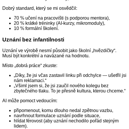
Dobrý standard, který se mi osvědčil:
70 % učení na pracovišti (s podporou mentora),
20 % krátké tréninky (AI‑kurzy, mikromoduly),
10 % formální školení.
Uznání bez infantilnosti
Uznání ve výrobě nesmí působit jako školní „hvězdičky“.
Musí být konkrétní a navázané na hodnotu.
Místo „dobrá práce“ zkuste:
„Díky, že jsi včas zastavil linku při odchylce — ušetřil jsi
nám reklamaci.“
„Všiml jsem si, že jsi zaučil nového kolegu bez
zbytečného tlaku. To je přesně kultura, kterou chceme.“
AI může pomoct vedoucím:
připomenout, komu dlouho nedal zpětnou vazbu,
navrhnout formulace uznání podle situace,
hlídat férovost (aby uznání nechodilo pořád stejným
lidem).