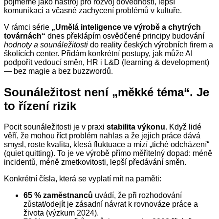
pojmeme jako nástroj pro rozvoj dovedností, lepší
komunikaci a včasné zachycení problémů v kultuře.
V rámci série
„Umělá inteligence ve výrobě a chytrých
továrnách“
dnes překlápím osvědčené principy budování
hodnoty a sounáležitosti
do reality českých výrobních firem a
školících center. Přidám konkrétní postupy, jak může AI
podpořit vedoucí směn, HR i L&D (learning & development)
— bez magie a bez buzzwordů.
Sounáležitost není „měkké téma“. Je
to řízení rizik
Pocit sounáležitosti je v praxi
stabilita výkonu
. Když lidé
věří, že mohou říct problém nahlas a že jejich práce dává
smysl, roste kvalita, klesá fluktuace a mizí „tiché odcházení“
(quiet quitting). To je ve výrobě přímo měřitelný dopad: méně
incidentů, méně zmetkovitosti, lepší předávání směn.
Konkrétní čísla, která se vyplatí mít na paměti:
65 % zaměstnanců
uvádí, že při rozhodování
zůstat/odejít je zásadní návrat k rovnováze práce a
života (výzkum 2024).