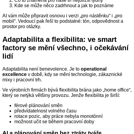
Co to znamená pro naše tři nejbližší týdny
Kde se může něco zadrhnout a jak to poznáme
AI vám může připravit osnovu i verzi „pro nástěnku“ i „pro
mobil“. Vedoucí pak řeší to podstatné: tón, odpovědnost a
prostor pro otázky.
Adaptabilita a flexibilita: ve smart
factory se mění všechno, i očekávání
lidí
Adaptabilita není benevolence. Je to
operational
excellence
v době, kdy se mění technologie, zákaznické
mixy i pracovní trh.
Ve výrobních firmách bývá flexibilita brána jako „home office“,
který se netýká většiny provozu. Jenže flexibilita je širší:
férové plánování směn
předvídatelnost volného času
rotace pozic, aby práce nebyla monotónní
možnost učit se během pracovní doby
AI a plánování směn bez ztráty tváře