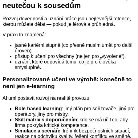
neutečou k sousedům
Rozvoj dovedností a uznání práce jsou nejlevnější retence,
kterou můžete dělat — pokud je férová a průhledná.
V praxi to znamená:
jasné kariérní stupně (co přesně musím umět pro další
úroveň),
přístup k učení pro všechny (ne jen pro „vyvolené“),
uznání, které odpovídá tomu, co je pro člověka
smysluplné.
Personalizované učení ve výrobě: konečně to
není jen e‑learning
AI umí postavit rozvoj na realitě provozu:
Role‑based learning
: jiný plán pro seřizovače, jiný pro
operátory, jiný pro mistry.
Skill matrix s doporučením
: kdo se má učit co, aby
firma pokryla kritické kompetence.
Simulace a scénáře
: trénink bezpečnostních situací,
reakce na odchylku kvality, řešení konfliktu ve směně.