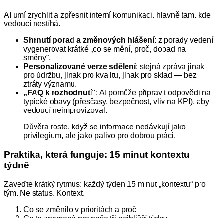
AI umí zrychlit a zpřesnit interní komunikaci, hlavně tam, kde
vedoucí nestíhá.
Shrnutí porad a změnových hlášení
: z porady vedení
vygenerovat krátké „co se mění, proč, dopad na
směny“.
Personalizované verze sdělení
: stejná zpráva jinak
pro údržbu, jinak pro kvalitu, jinak pro sklad — bez
ztráty významu.
„FAQ k rozhodnutí“
: AI pomůže připravit odpovědi na
typické obavy (přesčasy, bezpečnost, vliv na KPI), aby
vedoucí neimprovizoval.
Důvěra roste, když se informace nedávkují jako
privilegium, ale jako palivo pro dobrou práci.
Praktika, která funguje: 15 minut kontextu
týdně
Zaveďte krátký rytmus: každý týden 15 minut „kontextu“ pro
tým. Ne status. Kontext.
Co se změnilo v prioritách a proč