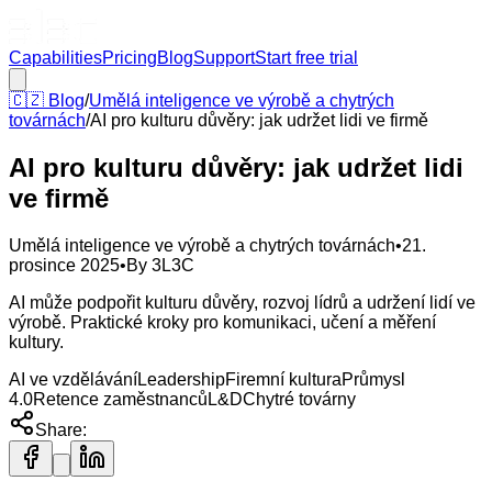
Capabilities
Pricing
Blog
Support
Start free trial
🇨🇿
Blog
/
Umělá inteligence ve výrobě a chytrých
továrnách
/
AI pro kulturu důvěry: jak udržet lidi ve firmě
AI pro kulturu důvěry: jak udržet lidi
ve firmě
Umělá inteligence ve výrobě a chytrých továrnách
•
21.
prosince 2025
•
By
3L3C
AI může podpořit kulturu důvěry, rozvoj lídrů a udržení lidí ve
výrobě. Praktické kroky pro komunikaci, učení a měření
kultury.
AI ve vzdělávání
Leadership
Firemní kultura
Průmysl
4.0
Retence zaměstnanců
L&D
Chytré továrny
Share: