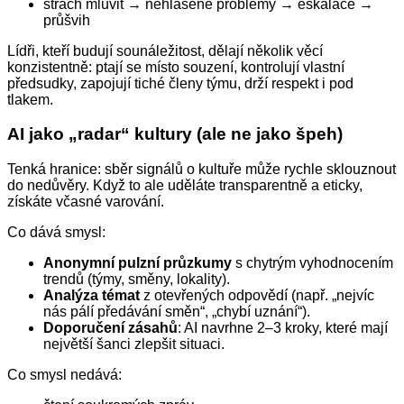
strach mluvit → nehlášené problémy → eskalace →
průšvih
Lídři, kteří budují sounáležitost, dělají několik věcí
konzistentně: ptají se místo souzení, kontrolují vlastní
předsudky, zapojují tiché členy týmu, drží respekt i pod
tlakem.
AI jako „radar“ kultury (ale ne jako špeh)
Tenká hranice: sběr signálů o kultuře může rychle sklouznout
do nedůvěry. Když to ale uděláte transparentně a eticky,
získáte včasné varování.
Co dává smysl:
Anonymní pulzní průzkumy
s chytrým vyhodnocením
trendů (týmy, směny, lokality).
Analýza témat
z otevřených odpovědí (např. „nejvíc
nás pálí předávání směn“, „chybí uznání“).
Doporučení zásahů
: AI navrhne 2–3 kroky, které mají
největší šanci zlepšit situaci.
Co smysl nedává: