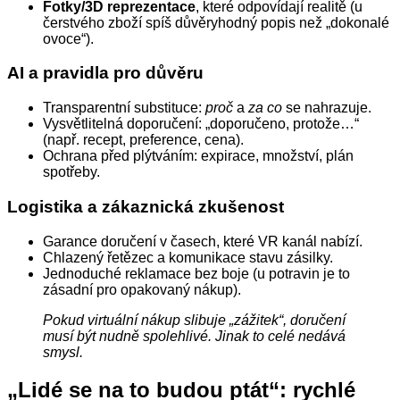
Fotky/3D reprezentace
, které odpovídají realitě (u
čerstvého zboží spíš důvěryhodný popis než „dokonalé
ovoce“).
AI a pravidla pro důvěru
Transparentní substituce:
proč
a
za co
se nahrazuje.
Vysvětlitelná doporučení: „doporučeno, protože…“
(např. recept, preference, cena).
Ochrana před plýtváním: expirace, množství, plán
spotřeby.
Logistika a zákaznická zkušenost
Garance doručení v časech, které VR kanál nabízí.
Chlazený řetězec a komunikace stavu zásilky.
Jednoduché reklamace bez boje (u potravin je to
zásadní pro opakovaný nákup).
Pokud virtuální nákup slibuje „zážitek“, doručení
musí být nudně spolehlivé. Jinak to celé nedává
smysl.
„Lidé se na to budou ptát“: rychlé