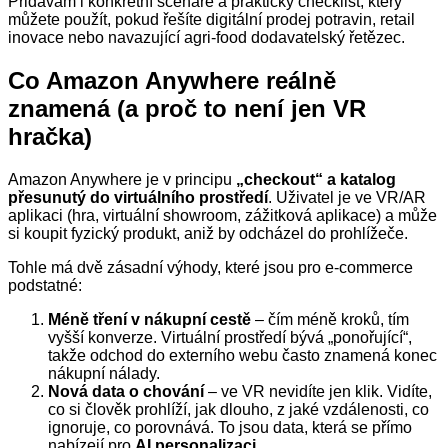
Přidávám i konkrétní scénáře a praktický checklist, který
můžete použít, pokud řešíte digitální prodej potravin, retail
inovace nebo navazující agri‑food dodavatelský řetězec.
Co Amazon Anywhere reálně
znamená (a proč to není jen VR
hračka)
Amazon Anywhere je v principu
„checkout“ a katalog
přesunutý do virtuálního prostředí
. Uživatel je ve VR/AR
aplikaci (hra, virtuální showroom, zážitková aplikace) a může
si koupit fyzický produkt, aniž by odcházel do prohlížeče.
Tohle má dvě zásadní výhody, které jsou pro e‑commerce
podstatné:
Méně tření v nákupní cestě
– čím méně kroků, tím
vyšší konverze. Virtuální prostředí bývá „ponořující“,
takže odchod do externího webu často znamená konec
nákupní nálady.
Nová data o chování
– ve VR nevidíte jen klik. Vidíte,
co si člověk prohlíží, jak dlouho, z jaké vzdálenosti, co
ignoruje, co porovnává. To jsou data, která se přímo
nabízejí pro
AI personalizaci
.