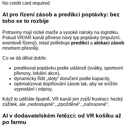
No credit card required
AI pro řízení zásob a predikci poptávky: bez
toho se to rozbije
Potraviny mají nízké marže a vysoké nároky na logistiku.
Pokud VR/AR kanál přinese nový typ poptávky (impulzní,
eventově řízený), retail potřebuje
predikci
a
alokaci zásob
mnohem přesněji.
Co se dá dělat dobře:
predikovat poptávku podle událostí (svátky, sportovní
přenosy, lokální akce),
dynamicky řídit „sloty“ doručení podle kapacity,
optimalizovat doplňování zásob tak, aby se snížilo
vyprodání i odpisy.
Když to uděláte špatně, VR kanál jen zvýší frustraci: hezký
zážitek, ale „nedostupné“, „zpožděné“, „nahrazené“.
AI v dodavatelském řetězci: od VR košíku až
po farmu