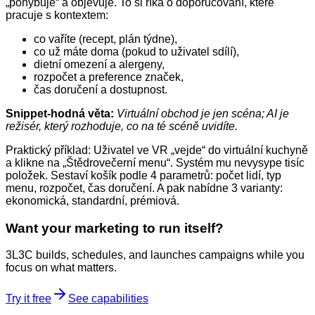
„pohybuje“ a objevuje. To si říká o doporučování, které
pracuje s kontextem:
co vaříte (recept, plán týdne),
co už máte doma (pokud to uživatel sdílí),
dietní omezení a alergeny,
rozpočet a preference značek,
čas doručení a dostupnost.
Snippet‑hodná věta:
Virtuální obchod je jen scéna; AI je
režisér, který rozhoduje, co na té scéně uvidíte.
Praktický příklad: Uživatel ve VR „vejde“ do virtuální kuchyně
a klikne na „Štědrovečerní menu“. Systém mu nevysype tisíc
položek. Sestaví košík podle 4 parametrů: počet lidí, typ
menu, rozpočet, čas doručení. A pak nabídne 3 varianty:
ekonomická, standardní, prémiová.
Want your marketing to run itself?
3L3C builds, schedules, and launches campaigns while you
focus on what matters.
Try it free
See capabilities