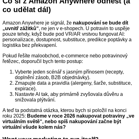
Co si z Amazon Anywhere odnést (a
co udělat dál)
Amazon Anywhere je signál, že
nakupování se bude dít
„uvnitř zážitků“
, ne jen v e‑shopech. U potravin to uspěje
pouze tehdy, když bude pod VR/AR vrstvou fungovat AI:
personalizace, dostupnost, substituce, predikce poptávky a
logistika bez překvapení.
Pokud řešíte maloobchod, e‑commerce nebo potravinový
řetězec, doporučil bych tento postup:
Vyberte jeden scénář s jasným přínosem (recepty,
doplnění zásob, B2B objednávky).
Zmapujte data a pravidla (alergeny, šarže, substituce,
expirace).
Nastavte AI tak, aby primárně zvyšovala důvěru a
snižovala plýtvání.
A teď ta podstatná otázka, kterou bych si položil na konci
roku 2025:
Budeme v roce 2026 nakupovat potraviny „ve
virtuálním světě“, nebo spíš nakupování začne být
virtuální všude kolem nás?