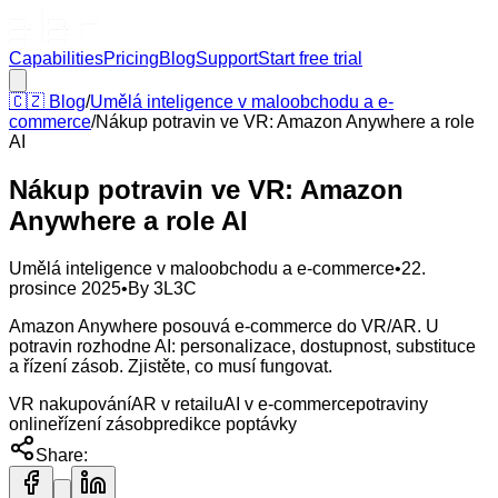
Capabilities
Pricing
Blog
Support
Start free trial
🇨🇿
Blog
/
Umělá inteligence v maloobchodu a e-
commerce
/
Nákup potravin ve VR: Amazon Anywhere a role
AI
Nákup potravin ve VR: Amazon
Anywhere a role AI
Umělá inteligence v maloobchodu a e-commerce
•
22.
prosince 2025
•
By
3L3C
Amazon Anywhere posouvá e‑commerce do VR/AR. U
potravin rozhodne AI: personalizace, dostupnost, substituce
a řízení zásob. Zjistěte, co musí fungovat.
VR nakupování
AR v retailu
AI v e-commerce
potraviny
online
řízení zásob
predikce poptávky
Share: