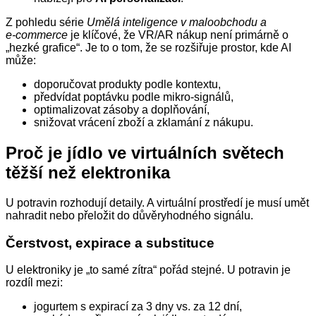
Z pohledu série
Umělá inteligence v maloobchodu a
e‑commerce
je klíčové, že VR/AR nákup není primárně o
„hezké grafice“. Je to o tom, že se rozšiřuje prostor, kde AI
může:
doporučovat produkty podle kontextu,
předvídat poptávku podle mikro‑signálů,
optimalizovat zásoby a doplňování,
snižovat vrácení zboží a zklamání z nákupu.
Proč je jídlo ve virtuálních světech
těžší než elektronika
U potravin rozhodují detaily. A virtuální prostředí je musí umět
nahradit nebo přeložit do důvěryhodného signálu.
Čerstvost, expirace a substituce
U elektroniky je „to samé zítra“ pořád stejné. U potravin je
rozdíl mezi:
jogurtem s expirací za 3 dny vs. za 12 dní,