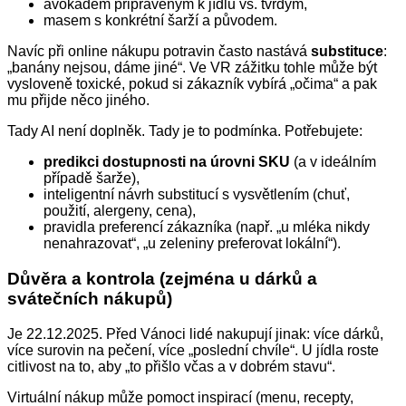
avokádem připraveným k jídlu vs. tvrdým,
masem s konkrétní šarží a původem.
Navíc při online nákupu potravin často nastává
substituce
:
„banány nejsou, dáme jiné“. Ve VR zážitku tohle může být
vysloveně toxické, pokud si zákazník vybírá „očima“ a pak
mu přijde něco jiného.
Tady AI není doplněk. Tady je to podmínka. Potřebujete:
predikci dostupnosti na úrovni SKU
(a v ideálním
případě šarže),
inteligentní návrh substitucí s vysvětlením (chuť,
použití, alergeny, cena),
pravidla preferencí zákazníka (např. „u mléka nikdy
nenahrazovat“, „u zeleniny preferovat lokální“).
Důvěra a kontrola (zejména u dárků a
svátečních nákupů)
Je 22.12.2025. Před Vánoci lidé nakupují jinak: více dárků,
více surovin na pečení, více „poslední chvíle“. U jídla roste
citlivost na to, aby „to přišlo včas a v dobrém stavu“.
Virtuální nákup může pomoct inspirací (menu, recepty,