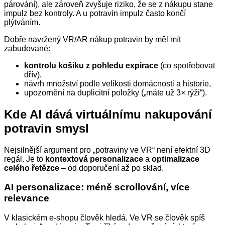
párování), ale zároveň zvyšuje riziko, že se z nákupu stane
impulz bez kontroly. A u potravin impulz často končí
plýtváním.
Dobře navržený VR/AR nákup potravin by měl mít
zabudované:
kontrolu košíku z pohledu expirace
(co spotřebovat
dřív),
návrh množství podle velikosti domácnosti a historie,
upozornění na duplicitní položky („máte už 3× rýži“).
Kde AI dává virtuálnímu nakupování
potravin smysl
Nejsilnější argument pro „potraviny ve VR“ není efektní 3D
regál. Je to
kontextová personalizace
a
optimalizace
celého řetězce
– od doporučení až po sklad.
AI personalizace: méně scrollování, více
relevance
V klasickém e‑shopu člověk hledá. Ve VR se člověk spíš