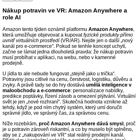
Nákup potravin ve VR: Amazon Anywhere a
role AI
Amazon tento týden oznámil platformu
Amazon Anywhere
,
která umožňuje objevovat a kupovat
fyzické produkty přímo
uvnitř virtuálních prostředí
(VR/AR). Nejde jen o další „nový
kanál pro e‑commerce“. Pokud se tenhle koncept uchytí,
začne se lámat jedna dlouholetá pravda: že nákup potravin
musí probíhat v aplikaci, na webu, nebo v kamenné
prodejně.
U jídla to ale nebude fungovat „stejně jako u trička“.
Potraviny jsou citlivé na cenu, čerstvost, logistiku, důvěru a
zvyky. A právě tady se do hry dostává
umělá inteligence v
maloobchodu a e‑commerce
: personalizace nabídky,
predikce poptávky, řízení zásob a omezení plýtvání. Virtuální
svět je jen „nové rozhraní“. Skutečná hodnota vznikne až
tehdy, když je pod ním chytrý systém, který umí doručit
správné jídlo, ve správný čas, za správnou cenu.
Níže rozebírám,
proč Amazon Anywhere dává smysl
, proč
je u potravin zároveň riskantní, a co by muselo být splněno,
aby se z „nakupování ve VR“ stal reálný prodejní kanál.