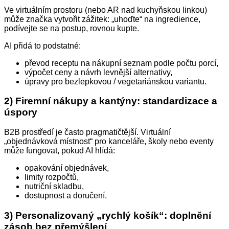
Ve virtuálním prostoru (nebo AR nad kuchyňskou linkou)
může značka vytvořit zážitek: „uhoďte“ na ingredience,
podívejte se na postup, rovnou kupte.
AI přidá to podstatné:
převod receptu na nákupní seznam podle počtu porcí,
výpočet ceny a návrh levnější alternativy,
úpravy pro bezlepkovou / vegetariánskou variantu.
2) Firemní nákupy a kantýny: standardizace a
úspory
B2B prostředí je často pragmatičtější. Virtuální
„objednávková místnost“ pro kanceláře, školy nebo eventy
může fungovat, pokud AI hlídá:
opakování objednávek,
limity rozpočtů,
nutriční skladbu,
dostupnost a doručení.
3) Personalizovaný „rychlý košík“: doplnění
zásob bez přemýšlení