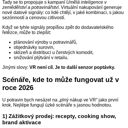
Tady se to propojuje s kampaní
Umělá inteligence v
zemědělství a potravinářství
. Virtuální nakupování generuje
nové datové signály: co lidé chtějí, v jaké kombinaci, s jakou
sezónností a cenovou citlivostí.
Když se tyhle signály propíšou zpět do dodavatelského
řetězce, může to zlepšit:
plánování výroby u potravinářů,
objednávky surovin,
sklizeň a distribuci u čerstvých komodit,
snižování plýtvání v retailu.
Jinými slovy:
VR není cíl. Je to další senzor poptávky.
Scénáře, kde to může fungovat už v
roce 2026
U potravin bych nesázel na „plný nákup ve VR“ jako první
krok. Nejlépe fungují úzké scénáře s jasnou hodnotou.
1) Zážitkový prodej: recepty, cooking show,
brand aktivace