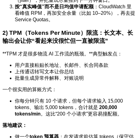
（jitter），并把重试尽量推到下一分钟窗口。
按“真实峰值”而不是日均值申请配额
：CloudWatch 里
看峰值 RPM，再加安全余量（比如 10–20%），再去提
Service Quotas。
2) TPM（Tokens Per Minute）限流：长文本、长
输出会让你“看起来没很忙但一直被限流”
**TPM 才是很多物流 AI 工作流的瓶颈。**典型触发点：
用户直接粘贴长地址、长邮件、长合同条款
上传通话转写文本让你总结
批量生成异常件解释、对账说明
一个很实用的算账方式：
你每分钟只有 10 个请求，但每个请求输入 15,000
tokens、输出 5,000 tokens，合计就是
200,000
tokens/min
。这比“200 个小请求”更容易撞配额。
落地建议：
做一个
token 预算器
：在发请求前估算 tokens（保守估