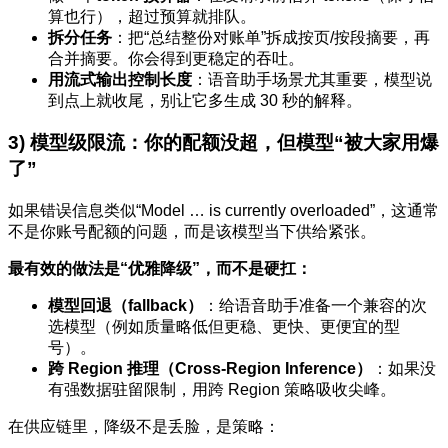
算也行），超过预算就排队。
拆分任务
：把“总结整份对账单”拆成按页/按段摘要，再
合并摘要。你会得到更稳定的吞吐。
用流式输出控制长度
：语音助手场景尤其重要，模型说
到点上就收尾，别让它多生成 30 秒的解释。
3) 模型级限流：你的配额没超，但模型“被大家用爆
了”
如果错误信息类似“Model … is currently overloaded”，这通常
不是你账号配额的问题，而是该模型当下供给紧张。
最有效的做法是“优雅降级”，而不是硬扛：
模型回退（fallback）
：给语音助手准备一个兼容的次
选模型（例如质量略低但更稳、更快、更便宜的型
号）。
跨 Region 推理（Cross-Region Inference）
：如果没
有强数据驻留限制，用跨 Region 策略吸收尖峰。
在供应链里，降级不是丢脸，是策略：