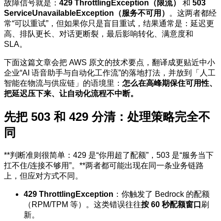
故障信号就是：
429 ThrottlingException（限流）
和
503
ServiceUnavailableException（服务不可用）
。这两者都经
常“可以重试”，但如果你只是盲目重试，结果通常是：延迟更
高、排队更长、对话更断裂，最后影响转化、满意度和
SLA。
下面这篇文章会把 AWS 原文的技术要点，翻译成更贴近中小
企业“AI 语音助手与自动化工作流”的落地打法，并放到「人工
智能在物流与供应链」的语境里：
怎么在高峰期保住可用性、
把延迟压下来、让自动化流程不中断。
先把 503 和 429 分清：处理策略完全不
同
**判断准则很简单：429 是“你用超了配额”，503 是“服务当下
扛不住/连接不够用”。**两者都可能出现在同一条业务链路
上，但应对方式不同。
429 ThrottlingException
：你触发了 Bedrock 的配额
（RPM/TPM 等）。这类错误往往
按 60 秒配额窗口
刷
新。