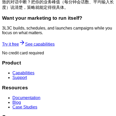
致的对话中断？把你的业务峰值（每分钟会话数、平均输入长
度）说清楚，策略就能定得很具体。
Want your marketing to run itself?
3L3C builds, schedules, and launches campaigns while you
focus on what matters.
Try it free
See capabilities
No credit card required
Product
Capabilities
Support
Resources
Documentation
Blog
Case Studies