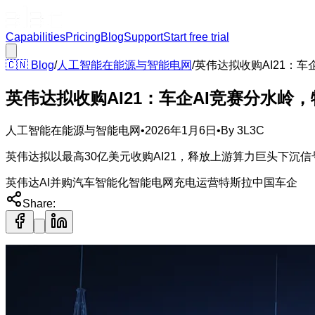
Capabilities
Pricing
Blog
Support
Start free trial
🇨🇳
Blog
/
人工智能在能源与智能电网
/
英伟达拟收购AI21：
英伟达拟收购AI21：车企AI竞赛分水岭
人工智能在能源与智能电网
•
2026年1月6日
•
By
3L3C
英伟达拟以最高30亿美元收购AI21，释放上游算力巨头下沉信
英伟达
AI并购
汽车智能化
智能电网
充电运营
特斯拉
中国车企
Share: