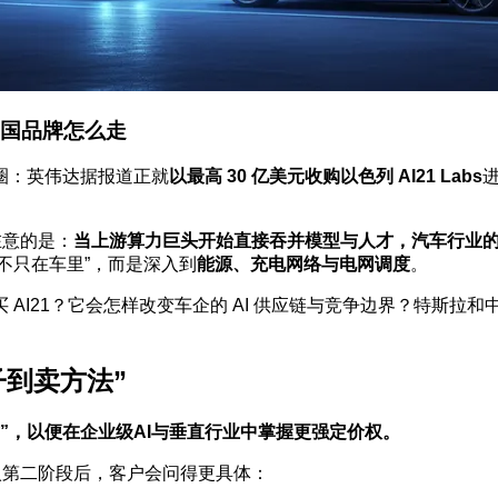
中国品牌怎么走
汽车圈：英伟达据报道正就
以最高 30 亿美元收购以色列 AI21 Labs
进
在意的是：
当上游算力巨头开始直接吞并模型与人才，汽车行业的
 不只在车里”，而是深入到
能源、充电网络与电网调度
。
AI21？它会怎样改变车企的 AI 供应链与竞争边界？特斯拉
子到卖方法”
”，以便在企业级AI与垂直行业中掌握更强定价权。
入第二阶段后，客户会问得更具体：