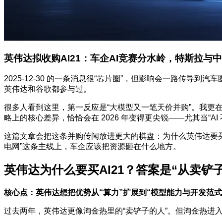
英伟达拟收购AI21：车企AI竞赛分水岭，特斯拉与
2025-12-30 的一条消息很“芯片圈”，但影响会一路传导到
英伟达和谷歌都参与过。
很多人看到这里，第一反应是“大模型又一笔天价并购”。我更
略上的核心差异，恰恰会在 2026 年变得更尖锐——尤其当“AI
这篇文章会把这条并购传闻放进更大的棋盘：为什么英伟达要买 
电网”这条主线上，车企应该把资源砸在什么地方。
英伟达为什么要买AI21？答案是“从卖铲
核心点：英伟达想把优势从“算力”扩展到“模型能力与开发范式
过去两年，英伟达更像淘金热里的“卖铲子的人”。但淘金热进