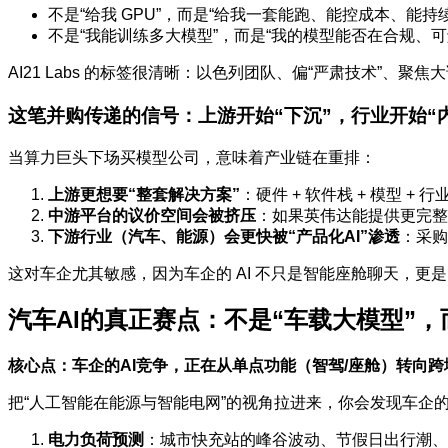
不是“给我 GPU”，而是“给我一套能跑、能控成本、能持续
不是“我能训练多大模型”，而是“我的模型能否在合规、
AI21 Labs 的标签很清晰：以色列团队、偏“严肃技术”
这笔并购传递的信号：上游开始“下沉”，行业开始“
当算力巨头下场买模型公司，意味着产业链在重排：
上游更想要“整套解决方案”
：硬件 + 软件栈 + 模型 + 
中游平台的议价空间会被挤压
：如果英伟达能提供更完整
下游行业（汽车、能源）会更快被“产品化AI”渗透
：采购
这对车企尤其敏感，因为车企的 AI 不只是智能座舱聊天，
汽车AI的真正赛点：不是“车载大模型”，
核心点：车企的AI竞争，正在从单点功能（智驾/座舱）转向
把“人工智能在能源与智能电网”的视角拉进来，你会发现车企的 
电力负荷预测
：城市快充站的峰谷波动、节假日出行潮、