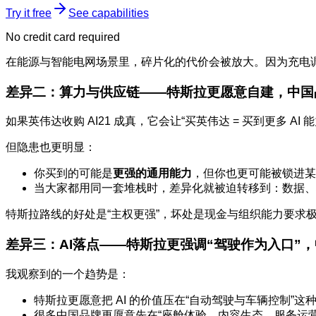
Try it free
See capabilities
No credit card required
在能源与智能电网场景里，碎片化的代价会被放大。因为充电
差异二：算力与供应链——特斯拉更愿意自建，中国
如果英伟达收购 AI21 成真，它会让“买英伟达 = 买到更多
但隐患也更明显：
你买到的可能是
更强的通用能力
，但你也更可能被锁进某
当大家都用同一套堆栈时，差异化就被迫转移到：数据、
特斯拉路线的好处是“主权更强”，坏处是现金与组织能力要求
差异三：AI落点——特斯拉更强调“驾驶作为入口”
我观察到的一个趋势是：
特斯拉更愿意把 AI 的价值压在“自动驾驶与车辆控制”这
很多中国品牌更愿意先在“座舱体验、内容生态、服务运营