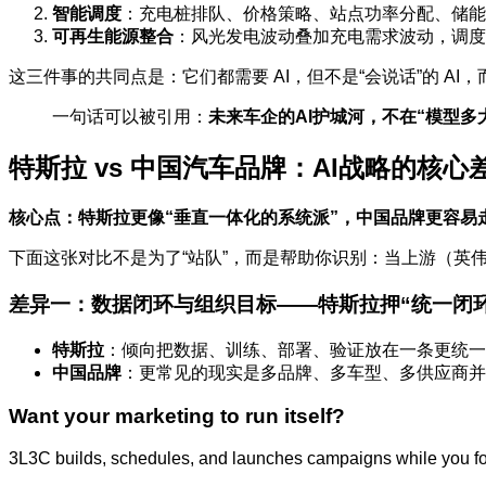
智能调度
：充电桩排队、价格策略、站点功率分配、储能
可再生能源整合
：风光发电波动叠加充电需求波动，调度
这三件事的共同点是：它们都需要 AI，但不是“会说话”的 AI，
一句话可以被引用：
未来车企的AI护城河，不在“模型多
特斯拉 vs 中国汽车品牌：AI战略的核
核心点：特斯拉更像“垂直一体化的系统派”，中国品牌更容易走
下面这张对比不是为了“站队”，而是帮助你识别：当上游（英
差异一：数据闭环与组织目标——特斯拉押“统一闭环
特斯拉
：倾向把数据、训练、部署、验证放在一条更统一
中国品牌
：更常见的现实是多品牌、多车型、多供应商并
Want your marketing to run itself?
3L3C builds, schedules, and launches campaigns while you fo