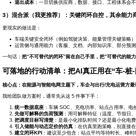
退出成本
：一旦切换供应商，数据、接口、工程体系会不
3）混合派（我更推荐）：关键闭环自控，其余能力
更现实的做法是：
车端关键安全闭环（例如驾驶决策、能量管理关键策略）
运营侧与通用能力（客服、文档、内部知识库、部分预测
一句话：
把“不可替代的闭环”留在自己手里，把“可替代的能力
可落地的行动清单：把AI真正用在“车-桩-
核心点：在能源与智能电网主题下，车企与出行/充电运营方
我给团队做方案时，通常先从这 5 件事下手：
统一数据底座
：车辆 SOC、充电功率、站点占用率、电
先做可解释的负荷预测
：用可解释特征（温度、节假日、
把调度目标写清楚
：是最小化排队时间？还是最小化电费
引入储能与动态定价的仿真
：在仿真里跑策略，别直接在
建立闭环KPI
：建议至少包含：站点平均等待时长、峰时