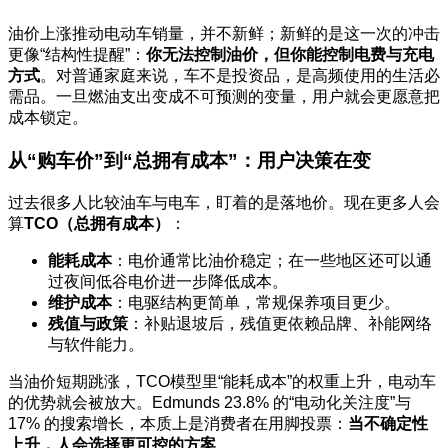
油价上涨推动电动车销量，并不新鲜；新鲜的是这一次的冲击
更像“结构性提醒”：
你无法控制油价，但你能控制电费与充电
方式
。对普通家庭来说，车不是投资品，是高频使用的生活必
需品。一旦燃油支出变成不可预测的变量，用户就会更愿意把
成本锁定。
从“购车价”到“总拥有成本”：用户决策在变
过去很多人比较油车与电车，盯着的是落地价。现在更多人会
算
TCO（总拥有成本）
：
能耗成本
：电价通常比油价稳定；在一些地区还可以通
过夜间低谷电价进一步降低成本。
维护成本
：电驱结构更简单，常规保养项目更少。
残值与政策
：补贴退坡后，残值更依赖品牌、补能网络
与软件能力。
当油价短期跳涨，TCO模型里“能耗成本”的权重上升，电动车
的优势就会被放大。Edmunds 23.8% 的“电动化关注度”与
17% 的搜索增长，本质上是消费者在用脚投票：
当不确定性
上升，人会选择更可控的方案
。