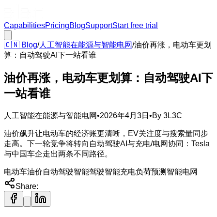
Capabilities
Pricing
Blog
Support
Start free trial
🇨🇳
Blog
/
人工智能在能源与智能电网
/
油价再涨，电动车更划
算：自动驾驶AI下一站看谁
油价再涨，电动车更划算：自动驾驶AI下
一站看谁
人工智能在能源与智能电网
•
2026年4月3日
•
By
3L3C
油价飙升让电动车的经济账更清晰，EV关注度与搜索量同步
走高。下一轮竞争将转向自动驾驶AI与充电/电网协同：Tesla
与中国车企走出两条不同路径。
电动车
油价
自动驾驶
智能驾驶
智能充电
负荷预测
智能电网
Share: