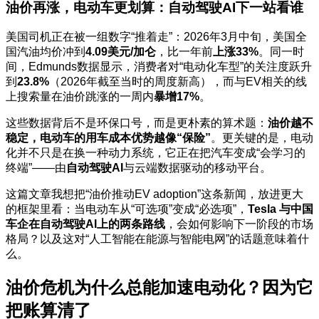
油价再涨，电动车更划算：自动驾驶AI下一站看谁
美国司机正在被一组数字“推着走”：2026年3月中旬，美国全
国汽油均价冲到
4.09美元/加仑
，比一年前
上涨33%
。同一时
间，Edmunds数据显示，消费者对“电动化车型”的关注度跃升
到
23.8%
（2026年截至当时的周度新高），而与EV相关的线
上搜索量在油价跳涨的一周内
暴增17%
。
这些数据背后不是环保口号，而是更朴素的算术题：
油价越不
稳定，电动车的用车成本优势越像“保险”
。更关键的是，电动
化并不只是在换一种动力系统，它正在把汽车变成“会学习的
终端”——由
自动驾驶AI
与云端数据驱动的移动平台。
这篇文章我想把“油价推动EV adoption”这条新闻，放进更大
的框架里看：当电动车从“可选项”变成“必选项”，
Tesla 与中国
车企在自动驾驶AI上的两条路线
，会如何影响下一阶段的市场
格局？以及这对“人工智能在能源与智能电网”的话题意味着什
么。
油价危机为什么总能加速电动化？因为它
把账算清了