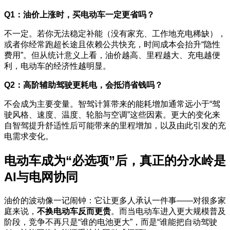
Q1：油价上涨时，买电动车一定更省吗？
不一定。若你无法稳定补能（没有家充、工作地充电稀缺），
或者你经常跑超长途且依赖公共快充，时间成本会抬升“隐性
费用”。但从统计意义上看，油价越高、里程越大、充电越便
利，电动车的经济性越明显。
Q2：高阶辅助驾驶更耗电，会抵消省钱吗？
不会成为主要变量。智驾计算带来的能耗增加通常远小于“驾
驶风格、速度、温度、轮胎与空调”这些因素。更大的变化来
自智驾提升舒适性后可能带来的里程增加，以及由此引发的充
电需求变化。
电动车成为“必选项”后，真正的分水岭是
AI与电网协同
油价的波动像一记闹钟：它让更多人承认一件事——对很多家
庭来说，
不换电动车反而更贵
。而当电动车进入更大规模普及
阶段，竞争不再只是“谁的电池更大”，而是“谁能把自动驾驶