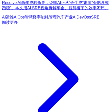
Resolve AI两年成独角兽，说明AI正从“会生成”走向“会把系统
跑稳”。本文用AI SRE视角拆解车企、智慧楼宇的效率闭环。
AI运维
AIOps
智慧楼宇
能耗管理
汽车产业AI
DevOps
SRE
阅读更多