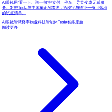
AI眼镜用“看一下、说一句”把支付、停车、导览变成无感服
务。对照Tesla与中国车企AI路线，给楼宇与物业一份可落地
的试点清单。
AI眼镜
智慧楼宇
物业科技
智能体
Tesla
智能座舱
阅读更多